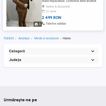
stare impecabila. Costumul este alcatuit
din 3 piese, astfel: - Sacou - Pantaloni -
Sector 4, Bucuresti
Vesta Extra, se poate vinde impreuna cu
21 iunie
cravata. Costumul vine insotit de husa de
2 499 RON
transport. Marime: 54 Material: 84% lana,
16% lana merino Culoare: mov Costumul
Telefon validat
5
este foarte ...
Publi24
Anunțuri
Moda si accesorii
Haine
Categorii
Județe
Urmărește-ne pe