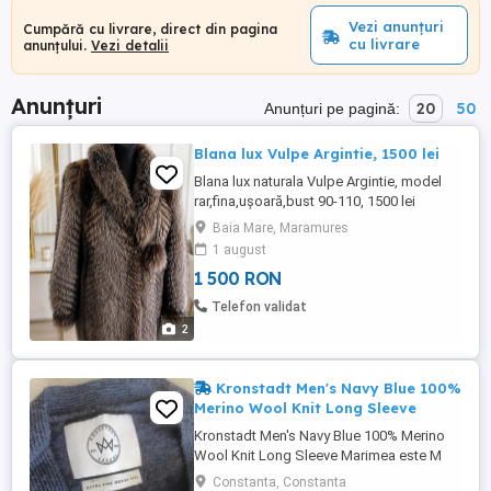
Vezi anunțuri
Cumpără cu livrare, direct din pagina
cu livrare
anunțului.
Vezi detalii
Anunțuri
20
50
Anunțuri pe pagină:
Blana lux Vulpe Argintie, 1500 lei
Blana lux naturala Vulpe Argintie, model
rar,fina,ușoară,bust 90-110, 1500 lei
Baia Mare, Maramures
1 august
1 500 RON
Telefon validat
2
Kronstadt Men's Navy Blue 100%
Merino Wool Knit Long Sleeve
Kronstadt Men's Navy Blue 100% Merino
Wool Knit Long Sleeve Marimea este M
dar se potriveste mai mult la S. Stare
Constanta, Constanta