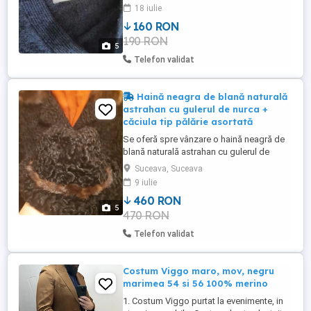
impecabila, nu are nici un defect.
18 iulie
160 RON
190 RON
5
Telefon validat
Haină neagra de blană naturală
astrahan cu gulerul de nurca +
căciula tip pălărie asortată
Se oferă spre vânzare o haină neagră de
blană naturală astrahan cu gulerul de
nurca si o căciulă tip pălărie asortată din
Suceava, Suceava
aceleași materiale. Haină este nouă ,fără
9 iulie
etichete fiind brand de designer. Este
460 RON
mărimea XXS cu dimensiunile: lungime 84
5
470 RON
cm bust 64 cm subrat la subrat lățimea
spatelui ...
Telefon validat
Costum Viggo maro, mov, negru
marimea 54 si 56 100% merino
1. Costum Viggo purtat la evenimente, in