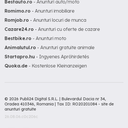
Bestauto.ro
- Anunturi auto/moto
Romimo.ro
- Anunturi imobiliare
Romjob.ro
- Anunturi locuri de munca
Cazare24.ro
- Anunturi cu oferte de cazare
Bestbike.ro
- Anunturi moto
Animalutul.ro
- Anunturi gratuite animale
Startapro.hu
- Ingyenes Apróhirdetés
Quoka.de
- Kostenlose Kleinanzeigen
© 2026 Publi24 Digital S.R.L. | Bulevardul Dacia nr 34,
Oradea 410346, Romania | Tax ID: RO20201084 -
site de
anunturi gratuite
26.08.06.c0c206c