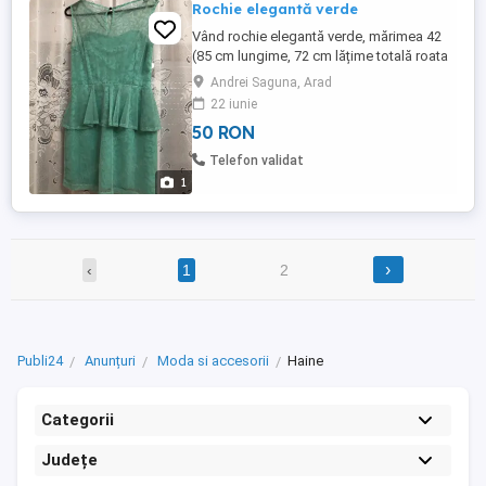
Rochie elegantă verde
Vând rochie elegantă verde, mărimea 42
(85 cm lungime, 72 cm lățime totală roata
36 cm pe o parte). Marfa vândută nu se
Andrei Saguna, Arad
schimbă din motive de igienă. Trimit prin
22 iunie
ramburs cu Fan Courier.
50 RON
Telefon validat
1
›
‹
1
2
Publi24
Anunțuri
Moda si accesorii
Haine
Categorii
Județe