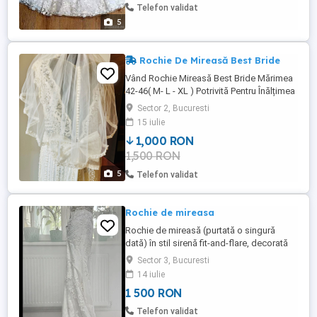
Pret: 850 lei Tel:
Telefon validat
5
Rochie De Mireasă Best Bride
Vând Rochie Mireasă Best Bride Mărimea
42-46( M- L - XL ) Potrivită Pentru Înălțimea
până În 1,80 Voal Trenă Detașabilă Pantofi
Sector 2, Bucuresti
Piele Cristian Albu ( 39 )( toc de 6 ) Purtată
15 iulie
La Un Eveniment
1,000 RON
1,500 RON
5
Telefon validat
Rochie de mireasa
Rochie de mireasă (purtată o singură
dată) în stil sirenă fit-and-flare, decorată
integral cu aplicații de dantelă florală și
Sector 3, Bucuresti
detalii brodate în relief (3D), având o trenă
14 iulie
fluidă cu margini lucrate în ghipură sau
1 500 RON
bordură de dantelă.
Telefon validat