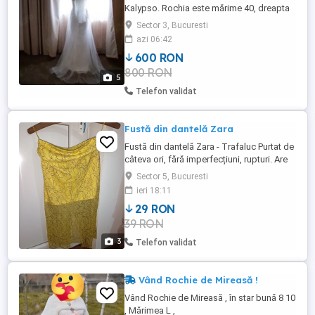
Kalypso. Rochia este mărime 40, dreapta
in fata și cu trena scurta in spate. Potrivită
Sector 3, Bucuresti
pentru o înălțime de 1.75 m și 55-60 kg.
azi 06:42
Are bretele cu flori, bust încorsetat cu
600 RON
dantela și tull in partea de jos. Culoare
800 RON
light ivoire. Este purtata o singura data și
5
curățata profesional. ...
Telefon validat
Fustă din dantelă Zara
Fustă din dantelă Zara - Trafaluc Purtat de
câteva ori, fără imperfecțiuni, rupturi. Are
căptușeală și crăpătură la spate Culoare:
Sector 5, Bucuresti
Galben Material: Dantelă Mărime: M Preț:
ieri 18:11
29 Lei (Negociabil)
29 RON
39 RON
3
Telefon validat
Vând Rochie de Mireasă !
Vând Rochie de Mireasă , în star bună 8 10
, Mărimea L ,