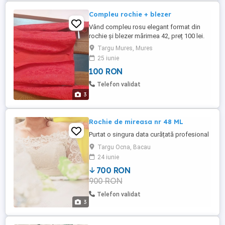
Compleu rochie + blezer
Vând compleu rosu elegant format din
rochie și blezer mărimea 42, preț 100 lei.
Rochia a fost purtata o singura data și
Targu Mures, Mures
blezerul este nou.
25 iunie
100 RON
Telefon validat
3
Rochie de mireasa nr 48 ML
Purtat o singura data curățată profesional
Targu Ocna, Bacau
24 iunie
700 RON
900 RON
Telefon validat
3