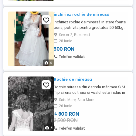
Decolteu generos în ...
inchiriez rochie de mireasă
Inchiriez rochie de mireasă in stare foarte
buna, potrivita pentru greutatea 50-60kg.
marimea XL.
Sector 2, Bucuresti
28 iunie
300 RON
Telefon validat
5
Rochie de mireasa
Rochie mireasa din dantela mărimea S M
Tip sirena cu trena și voalul este inclus în
preț. Preț 800 lei
Satu Mare, Satu Mare
26 iunie
800 RON
2,500 RON
3
Telefon validat