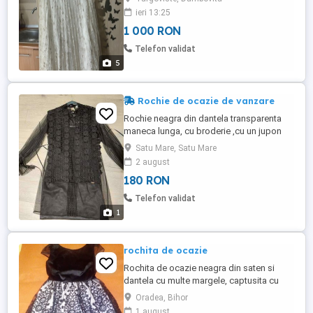
dar eu am 1,62 M și 57 kg, deci este bună
ieri 13:25
pentru un S-M. A fost cumpărată cu 1800
1 000 RON
lei
Telefon validat
5
Rochie de ocazie de vanzare
Rochie neagra din dantela transparenta
maneca lunga, cu broderie ,cu un jupon
din saten cu bretele subrtiri separat de
Satu Mare, Satu Mare
rocchie sub dantela,purtata o singura data
2 august
marimea 42 44 L- pret 150 ron ESTE CU O
180 RON
LUNGIME DE la cu o palma deasupra
genunchilor
Telefon validat
1
rochita de ocazie
Rochita de ocazie neagra din saten si
dantela cu multe margele, captusita cu
fermoar in spate, lungimea 95 cm, in stare
Oradea, Bihor
buna.Pret 60 lei .Trimit oriunde in tara cu
1 august