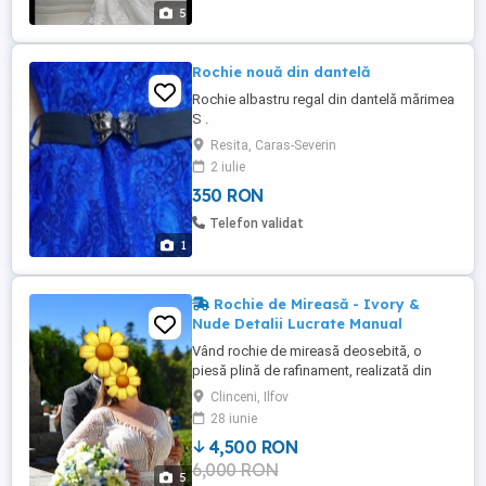
5
Rochie nouă din dantelă
Rochie albastru regal din dantelă mărimea
S .
Resita, Caras-Severin
2 iulie
350 RON
Telefon validat
1
Rochie de Mireasă - Ivory &
Nude Detalii Lucrate Manual
Vând rochie de mireasă deosebită, o
piesă plină de rafinament, realizată din
dantelă fină cu mărgele și paiete discrete.
Clinceni, Ilfov
Designul este gândit să pună în evidență
28 iunie
silueta, oferind un contrast elegant între
4,500 RON
dublura de tulle ivoire și căptușeala
6,000 RON
elastică nude. Detalii Design: * Bust:
5