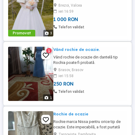
Brezoi, Valcea
ieri 16:59
1 000 RON
Telefon validat
Promovat
3
Vând rochie de ocazie.
1
Vând rochie de ocazie din dantelă tip
Rochia poate fi probată.
Brasov, Brasov
ieri 15:58
250 RON
Telefon validat
1
Rochie de ocazie
Rochie marca Nissa pentru orice tip de
ocazie. Este impecabilă, a fost purtată
doar câteva ore. Pe ea scrie mărimea 40,
Targoviste, Dambovita