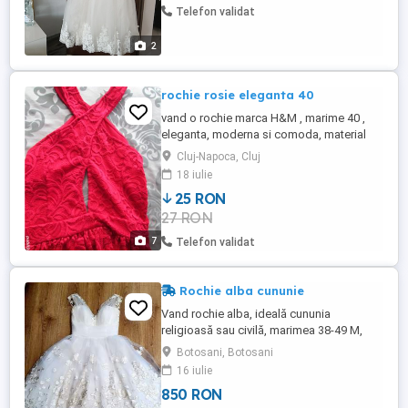
Telefon validat
2
rochie rosie eleganta 40
vand o rochie marca H&M , marime 40 ,
eleganta, moderna si comoda, material
nesifonabil, culoare rosie foarte placuta,
Cluj-Napoca, Cluj
nimic strident, material dantelat cu
18 iulie
caqptuseala de aceiasi culoare, nu este
25 RON
transparenta, partea de sus are umerii goi
27 RON
si se petrece in jurul gatului, circumferinta
la piept este ...
7
Telefon validat
Rochie alba cununie
Vand rochie alba, ideală cununia
religioasă sau civilă, marimea 38-49 M,
lungime medie, alba, cu broderie aplicată
Botosani, Botosani
manual. Creatie White Lady. Arata
16 iulie
impecabil, a fost purtată 2 ore la cununia
850 RON
religioasă. Poate fi probată in Botosani.