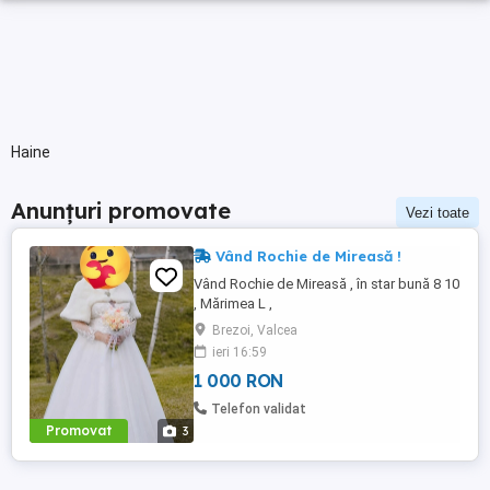
Haine
Anunțuri promovate
Vezi toate
Vând Rochie de Mireasă !
Vând Rochie de Mireasă , în star bună 8 10
, Mărimea L ,
Brezoi, Valcea
ieri 16:59
1 000 RON
Telefon validat
Promovat
3