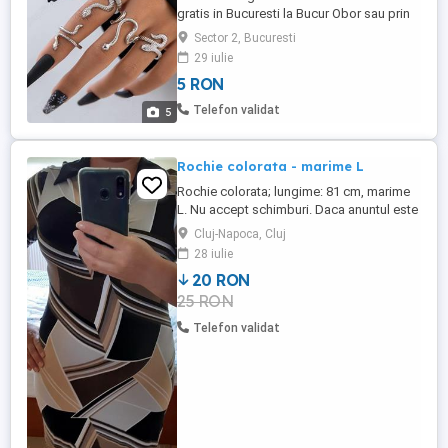
gratis in Bucuresti la Bucur Obor sau prin
curier. Telefon . Peste 5 produse din
Sector 2, Bucuresti
anunturi 10% reducere.
29 iulie
5 RON
Telefon validat
5
Rochie colorata - marime L
Rochie colorata; lungime: 81 cm, marime
L. Nu accept schimburi. Daca anuntul este
vizibil, este valabil. Cost livrare: 17 lei
Cluj-Napoca, Cluj
(posta romana) - necesita plata integral, in
28 iulie
avans Cost curier: incepand cu 36 lei -
20 RON
necesita plata integral, in avans
25 RON
Telefon validat