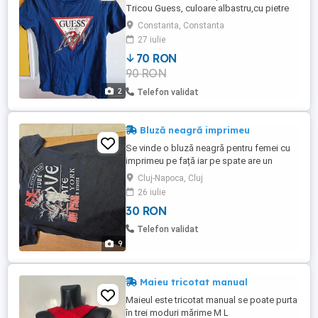
Tricou Guess, culoare albastru,cu pietre
aplicate,mărime XS, bumbac elastic,
Constanta, Constanta
dimensiune bust 42 cm, lungime tricou 55
27 iulie
cm. Este in stare perfecta fara nici un
70 RON
defect. Preț 70 lei - Tricou Armani
90 RON
Exchange, mărime XS, stil polo cu guler și
nasturi, culoare negru, bumbac ...
2
Telefon validat
Bluză neagră imprimeu
Se vinde o bluză neagră pentru femei cu
imprimeu pe față iar pe spate are un
decoulteu. Tricoul este de la Stylewise.
Cluj-Napoca, Cluj
Este intr - o stare foarte bună.
26 iulie
30 RON
Telefon validat
9
Maieu tricotat manual
Maieul este tricotat manual se poate purta
în trei moduri mărime M L