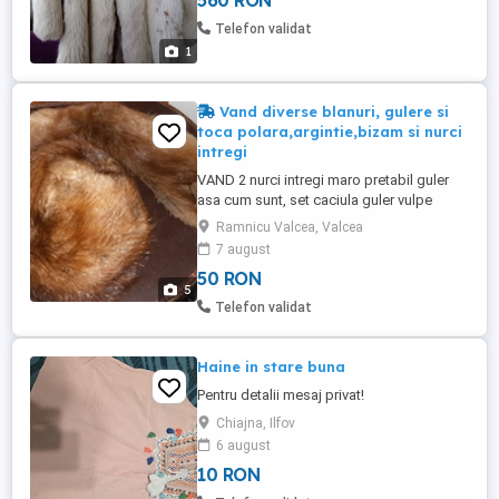
560 RON
Telefon validat
1
Vand diverse blanuri, gulere si
toca polara,argintie,bizam si nurci
intregi
VAND 2 nurci intregi maro pretabil guler
asa cum sunt, set caciula guler vulpe
polara, vulpe argintie, bizam putin folosite
Ramnicu Valcea, Valcea
in familie.. PRET 50 Ron buc Toate ce se
7 august
regasesc in pozele afisate pret total 250
50 RON
Separat Geanta voiaj pt blanuri perioada
5
interbelica 250 Ron Cutia lemn perioada
Telefon validat
interbelica pentru ...
Haine in stare buna
Pentru detalii mesaj privat!
Chiajna, Ilfov
6 august
10 RON