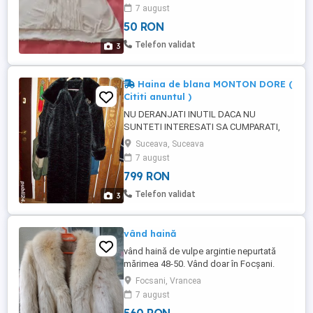
terminatii maneci, decolteu, poale. Cu
7 august
volane verticala plisate pe fata tot din
50 RON
voal. Material respirabil.
Telefon validat
3
Haina de blana MONTON DORE (
Cititi anuntul )
NU DERANJATI INUTIL DACA NU
SUNTETI INTERESATI SA CUMPARATI,
NU VENITI CU PRETURI IMPUSE DE VOI.
Suceava, Suceava
Vand haina de blana Monton Dore, lunga,
7 august
cu gluga mare, noua, pentru doamne.
799 RON
Model superb, haina nu a fost folosita
niciodata. La atingere ea este moale,
Telefon validat
3
pufoasa si nu aspra. Blana a fost
cumparata din ...
vând haină
vând haină de vulpe argintie nepurtată
mărimea 48-50. Vând doar în Focșani.
Focsani, Vrancea
7 august