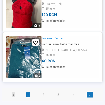
Craiova, Dolj
25 iulie
120 RON
Telefon validat
5
tricouri femei
tricouri femei toate marimile
BOLDESTI GRADISTEA, Prahova
25 iulie
40 RON
Telefon validat
1
›
‹
1
2
3
4