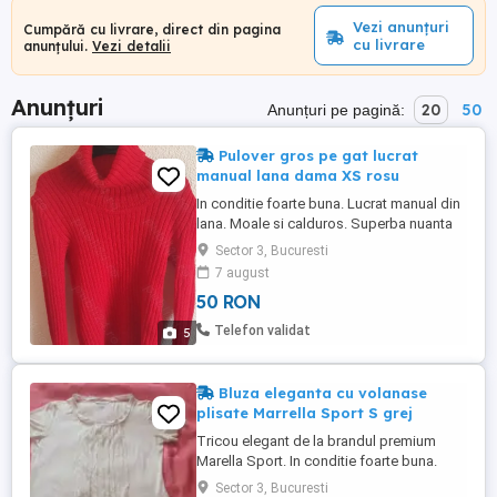
Vezi anunțuri
Cumpără cu livrare, direct din pagina
cu livrare
anunțului.
Vezi detalii
Anunțuri
20
50
Anunțuri pe pagină:
Pulover gros pe gat lucrat
manual lana dama XS rosu
In conditie foarte buna. Lucrat manual din
lana. Moale si calduros. Superba nuanta
de rosu. Nu e scamosat. Aveţi
Sector 3, Bucuresti
dimensiunile pe poze. Corespunde XS. Il
7 august
vand pentru ca mi-a ramas mic.
50 RON
Telefon validat
5
Bluza eleganta cu volanase
plisate Marrella Sport S grej
Tricou elegant de la brandul premium
Marella Sport. In conditie foarte buna.
Marimea S. Culiare grej. Cu voal la
Sector 3, Bucuresti