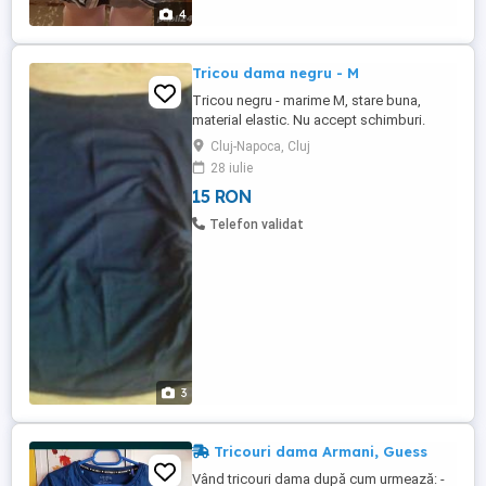
4
Tricou dama negru - M
Tricou negru - marime M, stare buna,
material elastic. Nu accept schimburi.
Daca anuntul este vizibil, este valabil. Cost
Cluj-Napoca, Cluj
livrare: 17 lei (posta romana) - necesita
28 iulie
plata integral, in avans Cost curier:
15 RON
incepand cu 36 lei - necesita plata integral,
in avans
Telefon validat
3
Tricouri dama Armani, Guess
Vând tricouri dama după cum urmează: -