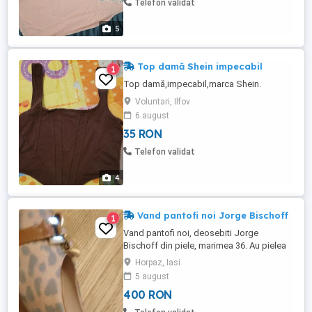
Telefon validat
5
Top damă Shein impecabil
1
Top damă,impecabil,marca Shein.
Voluntari, Ilfov
6 august
35 RON
Telefon validat
4
Vand pantofi noi Jorge Bischoff
1
Vand pantofi noi, deosebiti Jorge
Bischoff din piele, marimea 36. Au pielea
de leopard cu deoratiuni aurii ceea ce ii
Horpaz, Iasi
face unici, pot fi purtati si la ocazie. Tara
5 august
de provenienta Rio De Janeiro, Brazilia.
400 RON
Pantofii sunt intr-un saculet din matase, in
cutie si insotiti de factura cu pretul