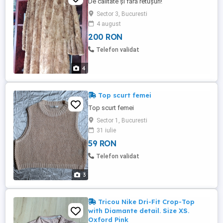
De calitate și fără retușuri!
Sector 3, Bucuresti
4 august
200 RON
Telefon validat
4
Top scurt femei
Top scurt femei
Sector 1, Bucuresti
31 iulie
59 RON
Telefon validat
3
Tricou Nike Dri-Fit Crop-Top
with Diamante detail. Size XS.
Oxford Pink