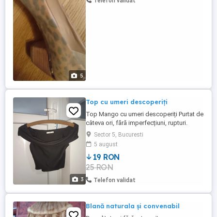
Telefon validat
corespunzator. Pantofii ...
5
Top cu umeri descoperiți
Top Mango cu umeri descoperiți Purtat de
câteva ori, fără imperfecțiuni, rupturi.
Culoare: Negru Mărime: S Preț: 19 Lei
Sector 5, Bucuresti
(Negociabil)
5 august
19 RON
25 RON
3
Telefon validat
Blană naturala și convenabil