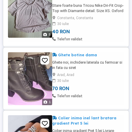
Stare foarte buna Tricou Nike Dri-Fit Crop-
Top with Diamante detail. Size XS. Oxford
Pink
Constanta, Constanta
30 iulie
40 RON
5
Telefon validat
Ghete botine dama
Ghete noi, inchidere laterala cu fermoar si
in fata cu siret
Arad, Arad
30 iulie
70 RON
Telefon validat
1
Colier inima inel lant bratara
gradient Pret 5 lei
Colier inima gradient Pret 5 lei Livrare