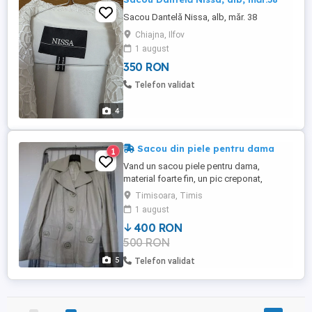
Sacou Dantelă Nissa, alb, măr. 38
Chiajna, Ilfov
1 august
350 RON
Telefon validat
4
Sacou din piele pentru dama
1
Vand un sacou piele pentru dama,
material foarte fin, un pic creponat,
culoare deschisa bej crem, in stare foarte
Timisoara, Timis
buna, putin purtat.
1 august
400 RON
500 RON
5
Telefon validat