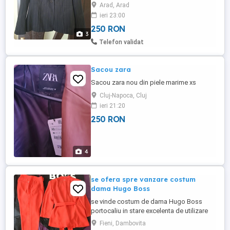
potrivește perfect oricărei ținute. Un
Arad, Arad
articol elegant și sofisticat pentru femeile
ieri 23:00
care apreciază calitatea și stilul autentic.
250 RON
3
Telefon validat
Sacou zara
Sacou zara nou din piele marime xs
Cluj-Napoca, Cluj
ieri 21:20
250 RON
4
se ofera spre vanzare costum
dama Hugo Boss
se vinde costum de dama Hugo Boss
portocaliu in stare excelenta de utilizare
fiind îmbrăcat doar la un singur eveniment
Fieni, Dambovita
, costumul vine la pachet și cu husa