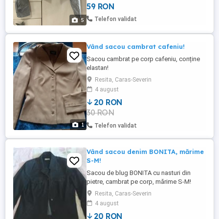
59 RON
strans NU TRIMIT PREDAREA PERSONALA
IN BUCURESTI, SECTOR 4
Telefon validat
5
Vând sacou cambrat cafeniu!
Sacou cambrat pe corp cafeniu, conține
elastan!
Resita, Caras-Severin
4 august
20 RON
30 RON
1
Telefon validat
Vând sacou denim BONITA, mărime
S-M!
Sacou de blug BONITA cu nasturi din
pietre, cambrat pe corp, mărime S-M!
Resita, Caras-Severin
4 august
20 RON