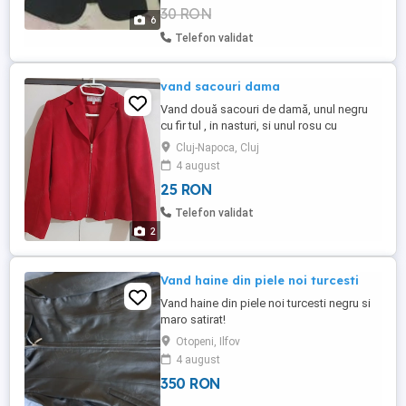
30 RON
6
Telefon validat
vand sacouri dama
Vand două sacouri de damă, unul negru
cu fir tul , in nasturi, si unul rosu cu
fermoar, ambele sunt mărimea 36,S, în
Cluj-Napoca, Cluj
stare foarte bună. prețul este pentru o
4 august
bucata.
25 RON
Telefon validat
2
Vand haine din piele noi turcesti
Vand haine din piele noi turcesti negru si
maro satirat!
Otopeni, Ilfov
4 august
350 RON