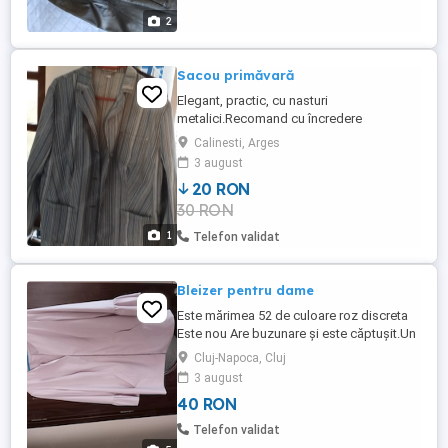
2
Sacou primăvară
Elegant, practic, cu nasturi
metalici.Recomand cu încredere
Calinesti, Arges
3 august
20 RON
30 RON
1
Telefon validat
Bleizer pentru dame
Este mărimea 52 de culoare roz discreta
Este nou Are buzunare și este căptușit.Un
material f placut și nu se șifoneaza.Este f
Cluj-Napoca, Cluj
bun pentru dimineți și seri
3 august
racoroase.Acopera soldurile pentru
40 RON
persoane mai plinuțe.Nu răspund la e
mailuri!!!
Telefon validat