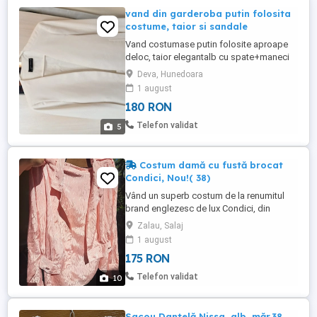
vand din garderoba putin folosita
costume, taior si sandale
Vand costumase putin folosite aproape
deloc, taior elegantalb cu spate+maneci
tip capa, marime 44, costumas rosu-taior
Deva, Hunedoara
talie, pantaloni pana, costum cu fusta
1 august
maro-marime 46, sandale piele-culoarea
180 RON
untului, marime 37, orice piesa 180 lei,
costum de primavara-toamna-stofa
Telefon validat
5
model bradut -taior+fusta-marime ...
Costum damă cu fustă brocat
Condici, Nou!( 38)
Vând un superb costum de la renumitul
brand englezesc de lux Condici, din
material brocat de calitate superioară!
Zalau, Salaj
Dimensiuni: Talie fustă: 39 cm 2, șold
1 august
fustă: 50 cm 2, lungime fustă: 64 cm bust
175 RON
bolero: 45 cm 2, lungime bolero: 47 cm!
Telefon validat
10
Sacou Dantelă Nissa, alb, măr.38