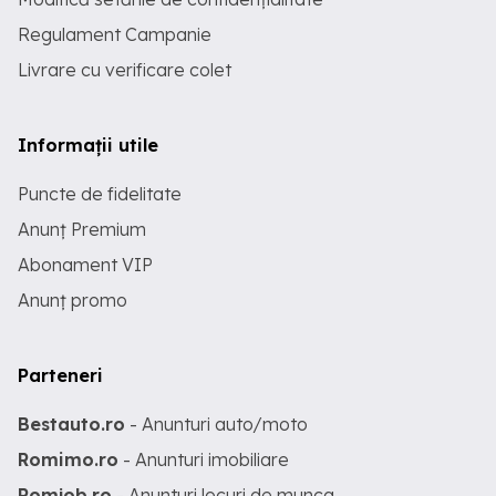
Regulament Campanie
Livrare cu verificare colet
Informații utile
Puncte de fidelitate
Anunț Premium
Abonament VIP
Anunț promo
Parteneri
Bestauto.ro
- Anunturi auto/moto
Romimo.ro
- Anunturi imobiliare
Romjob.ro
- Anunturi locuri de munca