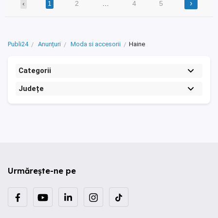
›
‹
1
2
…
4
5
Publi24
Anunțuri
Moda si accesorii
Haine
Categorii
Județe
Urmărește-ne pe