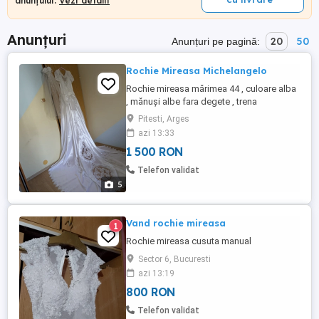
anunțului.
Vezi detalii
Anunțuri
20
50
Anunțuri pe pagină:
Rochie Mireasa Michelangelo
Rochie mireasa mărimea 44 , culoare alba
, mănuși albe fara degete , trena
nedetasabila, include coronița și voalul.
Pitesti, Arges
azi 13:33
1 500 RON
Telefon validat
5
Vand rochie mireasa
1
Rochie mireasa cusuta manual
Sector 6, Bucuresti
azi 13:19
800 RON
Telefon validat