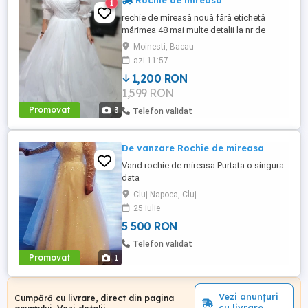
Rochie de mireasa
1
rechie de mireasă nouă fără etichetă
mărimea 48 mai multe detalii la nr de
telefon
Moinesti, Bacau
azi 11:57
1,200 RON
1,599 RON
Promovat
3
Telefon validat
De vanzare Rochie de mireasa
Vand rochie de mireasa Purtata o singura
data
Cluj-Napoca, Cluj
25 iulie
5 500 RON
Telefon validat
Promovat
1
Vezi anunțuri
Cumpără cu livrare, direct din pagina
cu livrare