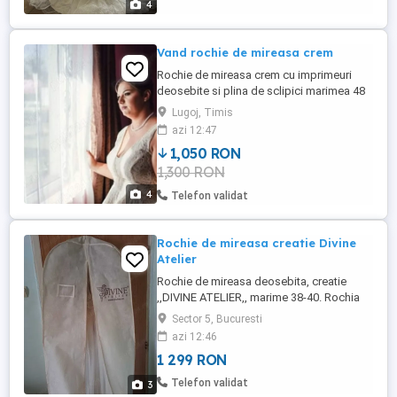
4
Vand rochie de mireasa crem
Rochie de mireasa crem cu imprimeuri
deosebite si plina de sclipici marimea 48
Lugoj, Timis
azi 12:47
1,050 RON
1,300 RON
4
Telefon validat
Rochie de mireasa creatie Divine
Atelier
Rochie de mireasa deosebita, creatie
,,DIVINE ATELIER,, marime 38-40. Rochia
se vinde impreuna cu un voal lung. Pretul
Sector 5, Bucuresti
de achizitie a fost 4000 ron Tip: Fara
azi 12:46
maneci Marime: 38-40 Culoare: Alb
1 299 RON
Lungime: Lunga
Telefon validat
3