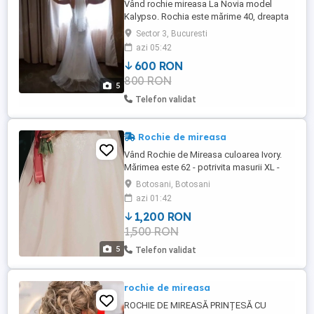
Vând rochie mireasa La Novia model
Kalypso. Rochia este mărime 40, dreapta
in fata și cu trena scurta in spate. Potrivită
Sector 3, Bucuresti
pentru o înălțime de 1.75 m și 55-60 kg.
azi 05:42
Are bretele cu flori, bust încorsetat cu
600 RON
dantela și tull in partea de jos. Culoare
800 RON
light ivoire. Este purtata o singura data și
5
curățata profesional. ...
Telefon validat
Rochie de mireasa
Vând Rochie de Mireasa culoarea Ivory.
Mărimea este 62 - potrivita masurii XL -
XXL. Înălțimea mea este de 1,73 și am avut
Botosani, Botosani
tocuri de 10 cm. Nu este modificata.
azi 01:42
Rochița se poate proba în Botosani.
1,200 RON
Pentru mai multe detalii - mesaj privat.
1,500 RON
5
Telefon validat
rochie de mireasa
ROCHIE DE MIREASĂ PRINȚESĂ CU