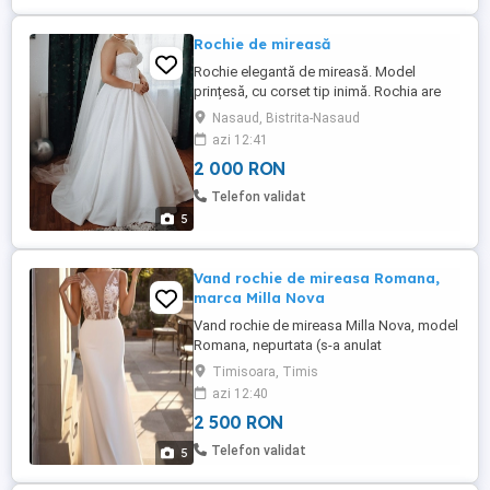
Rochie de mireasă
Rochie elegantă de mireasă. Model
prințesă, cu corset tip inimă. Rochia are
trenă elegantă și este extrem de
Nasaud, Bistrita-Nasaud
confortabilă. Are corset reglabil, ceea ce
azi 12:41
permite ajustarea pe mai multe mărimi,
2 000 RON
oferind confort și o potrivire perfectă.
Telefon validat
5
Vand rochie de mireasa Romana,
marca Milla Nova
Vand rochie de mireasa Milla Nova, model
Romana, nepurtata (s-a anulat
evenimentul), achizitionata de la
Timisoara, Timis
magazinul Annes Bridal, Bucuresti, la
azi 12:40
pretul de 6200 Lei. Este o rochie extrem de
2 500 RON
comoda dar in acelasi timp, sexy si de
efect. Rochia este marimea 40
Telefon validat
5
(corespunde marimii S-M), nu a fost
ajustata ...