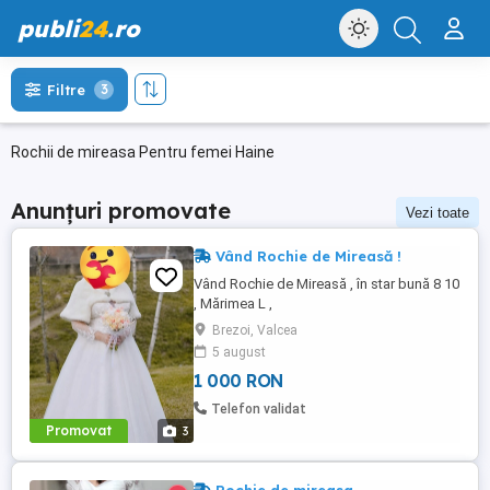
publi
24
.ro
Filtre
3
Rochii de mireasa Pentru femei Haine
Anunțuri promovate
Vezi toate
Vând Rochie de Mireasă !
Vând Rochie de Mireasă , în star bună 8 10
, Mărimea L ,
Brezoi, Valcea
5 august
1 000 RON
Telefon validat
Promovat
3