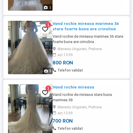
1
Vand rochie mireasa marimea 36
1
stare foarte buna are crinolina
Vand rochie de mireasa marimea 36 stare
foarte buna are crinolina .
Maneciu Ungureni, Prahova
azi 13:09
800 RON
Telefon validat
3
Vand rochie mireasa
1
Vand rochie de mireasa stare buna
marimea 38
Maneciu Ungureni, Prahova
azi 13:09
700 RON
Telefon validat