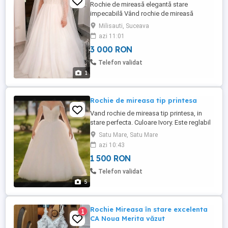
Rochie de mireasă elegantă stare
impecabilă Vând rochie de mireasă
superbă, model prințesă A-line, elegantă
Milisauti, Suceava
și feminină, cu detalii delicate din perle și
azi 11:01
tulle. Detalii: * mărime 58 * corset pe
3 000 RON
spate, cu șnur pentru ajustare * închidere
și cu nasturi, pentru un aspect elegant *
Telefon validat
mâneci lungi ...
1
Rochie de mireasa tip printesa
Vand rochie de mireasa tip printesa, in
stare perfecta. Culoare Ivory. Este reglabil
cu snur,peste snur este fermoar. (Vezi
Satu Mare, Satu Mare
poze). Se poate purta de la marimea XS
azi 10:43
pana la M fiind reglabil. Rochia este Editie
1 500 RON
limitata. Cadou jupon cu cerc nr.1
Telefon validat
5
Rochie Mireasa în stare excelenta
1
CA Noua Merita văzut