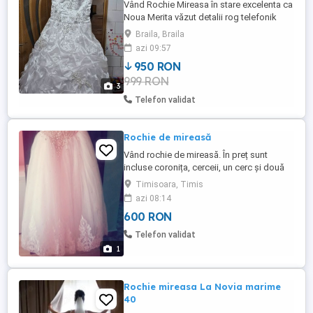
Vând Rochie Mireasa în stare excelenta ca
Noua Merita văzut detalii rog telefonik
fără mesaje pe site nu răspund la ele doar
Braila, Braila
telefonik pret negociabil
azi 09:57
950 RON
999 RON
3
Telefon validat
Rochie de mireasă
Vând rochie de mireasă. În preț sunt
incluse coronița, cerceii, un cerc și două
voaluri (unul scurt și unul lung). Rochia a
Timisoara, Timis
fost curățată și este în stare foarte bună.
azi 08:14
42-46 mărimea
600 RON
Telefon validat
1
Rochie mireasa La Novia marime
40