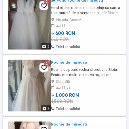
vând rochie de mireasa
2
vand rochie de mireasa tip prințesa care a
fost purtată de o persoana cu o înălțime
de 1,64 m și 55-57 kg. relații la tel după
Victoria, Brasov
ora16.
azi 11:44
600 RON
610 RON
5
Telefon validat
Rochie de mireasa
1
Rochia se poate vedea si proba la Sibiu.
Pentru mai multe detalii va rog sa ma
contactati in privat.
Sibiu, Sibiu
azi 11:08
1,000 RON
1,500 RON
2
Telefon validat
Rochie de mireasă