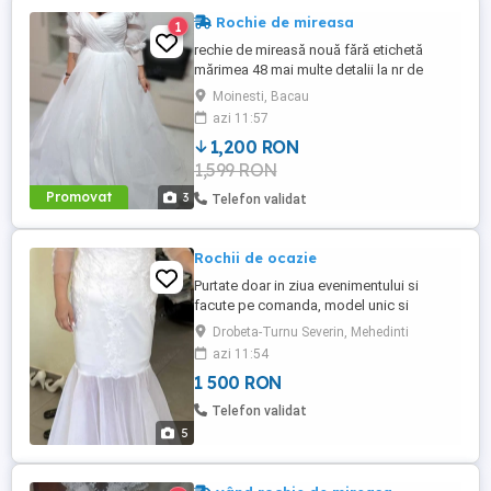
Rochie de mireasa
1
rechie de mireasă nouă fără etichetă
mărimea 48 mai multe detalii la nr de
telefon
Moinesti, Bacau
azi 11:57
1,200 RON
1,599 RON
Promovat
3
Telefon validat
Rochii de ocazie
Purtate doar in ziua evenimentului si
facute pe comanda, model unic si
nesifonabil Model imagine: 1,70m ; 70kg
Drobeta-Turnu Severin, Mehedinti
1500 lei buc. (2 bucati)
azi 11:54
1 500 RON
Telefon validat
5