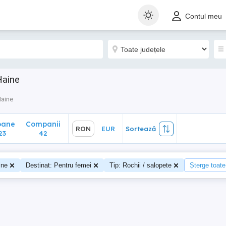
ane
Companii
RON
EUR
Sortează
Contul meu
3
42
Haine
aine
oane
Companii
RON
EUR
Sortează
23
42
ine
Destinat: Pentru femei
Tip: Rochii / salopete
Șterge toate 