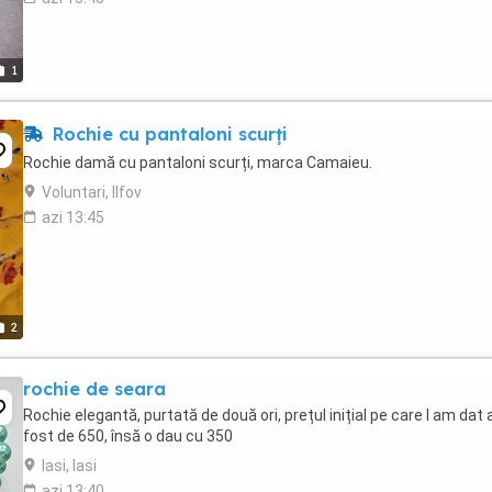
1
Rochie cu pantaloni scurți
Rochie damă cu pantaloni scurți, marca Camaieu.
Voluntari, Ilfov
azi 13:45
2
rochie de seara
Rochie elegantă, purtată de două ori, prețul inițial pe care l am dat 
fost de 650, însă o dau cu 350
Iasi, Iasi
azi 13:40