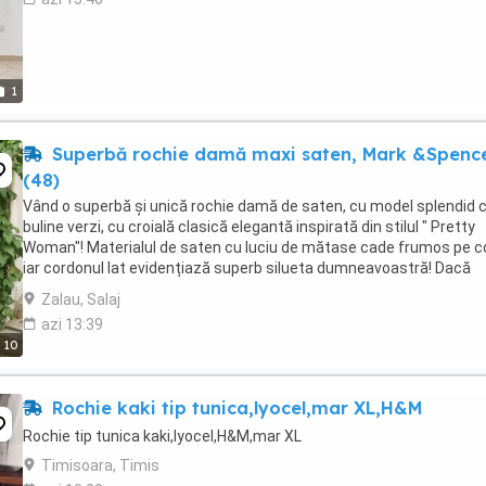
1
Superbă rochie damă maxi saten, Mark &Spenc
(48)
Vând o superbă și unică rochie damă de saten, cu model splendid 
buline verzi, cu croială clasică elegantă inspirată din stilul " Pretty
Woman"! Materialul de saten cu luciu de mătase cade frumos pe c
iar cordonul lat evidențiază superb silueta dumneavoastră! Dacă
căutați rochia perfectă pentru ...
Zalau, Salaj
azi 13:39
10
Rochie kaki tip tunica,lyocel,mar XL,H&M
Rochie tip tunica kaki,lyocel,H&M,mar XL
Timisoara, Timis