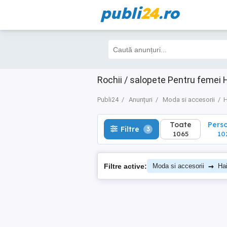
publi
24
.ro
Toate
Perso
Filtre
3
1065
102
Rochii / salopete Pentru femei 
Publi24
Anunțuri
Moda si accesorii
H
Toate
Pers
Filtre
3
1065
10
→
Filtre active:
Moda si accesorii
Ha