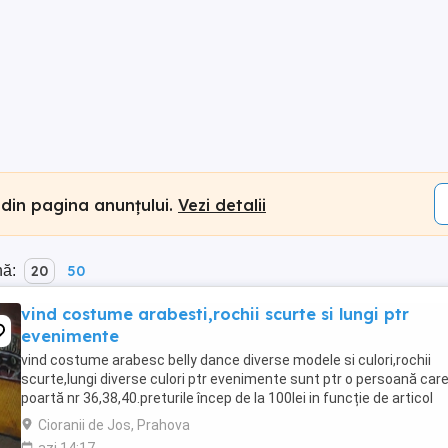
 din pagina anunțului.
Vezi detalii
nă:
20
50
vind costume arabesti,rochii scurte si lungi ptr
evenimente
vind costume arabesc belly dance diverse modele si culori,rochii
scurte,lungi diverse culori ptr evenimente sunt ptr o persoană car
poartă nr 36,38,40.preturile încep de la 100lei in funcție de articol
Cioranii de Jos, Prahova