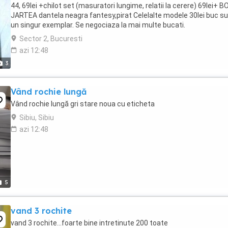
44, 69lei +chilot set (masuratori lungime, relatii la cerere) 69lei+ 
JARTEA dantela neagra fantesy,pirat Celelalte modele 30lei buc s
un singur exemplar. Se negociaza la mai multe bucati.
Sector 2, Bucuresti
azi 12:48
3
Vând rochie lungă
Vând rochie lungă gri stare noua cu eticheta
Sibiu, Sibiu
azi 12:48
5
vand 3 rochite
vand 3 rochite...foarte bine intretinute 200 toate