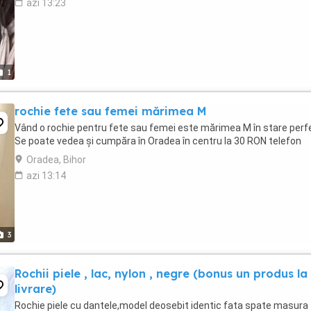
azi 13:23
1
rochie fete sau femei mărimea M
Vând o rochie pentru fete sau femei este mărimea M în stare perf
Se poate vedea și cumpăra în Oradea în centru la 30 RON telefon
Oradea, Bihor
azi 13:14
3
Rochii piele , lac, nylon , negre (bonus un produs la
livrare)
Rochie piele cu dantele,model deosebit identic fata spate masura