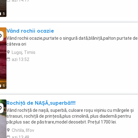
azi 14:17
5
Vând rochii ocazie
Vând rochii ocazie,purtate o singură dată,blăniță,palton purtate de
câteva ori
Lugoj, Timis
azi 13:52
5
Rochiță de NAȘĂ,superbă!!!!
Vând rochiță de nașă, superbă, culoare roșu vișiniu cu mărgele și
strasuri, rochiță de prințesă,plus crinolină, plus diademă pentru
păr,plus sac de păstrare,model deosebit. Prețul 1700 lei.
Chitila, Ilfov
azi 13:48