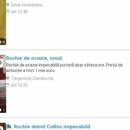
Deva, Hunedoara
azi 12:40
4
Rochie de ocazie, nouă
Rochie de ocazie impecabilă purtată doar câteva ore. Prețul de
achiziție a fost 1 mie euro.
Targoviste, Dambovita
azi 12:25
1
Rochie damă Collins impecabilă