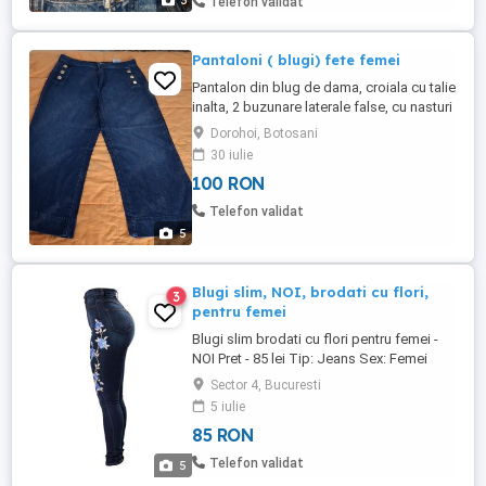
3
Telefon validat
Pantaloni ( blugi) fete femei
Pantalon din blug de dama, croiala cu talie
inalta, 2 buzunare laterale false, cu nasturi
pt efect, 2 buzunare spate functionale,
Dorohoi, Botosani
inchidere cu fermoar si nasture.Talie 82
30 iulie
cm, lungime crac 92 cm, teeminatie
100 RON
28.5cm, lungime interioara 63 cm, sold
109 cm. Blugii sunt noi, stare impecabila.
Telefon validat
Nu au fost folositi ...
5
Blugi slim, NOI, brodati cu flori,
3
pentru femei
Blugi slim brodati cu flori pentru femei -
NOI Pret - 85 lei Tip: Jeans Sex: Femei
Material: Denim Marimea - M NU TRIMIT
Sector 4, Bucuresti
IN TARA Predarea personala in Bucuresti
5 iulie
85 RON
Telefon validat
5