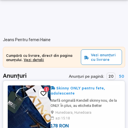
Jeans Pentru femei Haine
Vezi anunțuri
Cumpără cu livrare, direct din pagina
cu livrare
anunțului.
Vezi detalii
Anunțuri
20
50
Anunțuri pe pagină:
Skinny ONLY pentru fete,
1
adolescente
Marfă originală Kendell skinny nou, de la
ONLY. În plus, au eticheta Better
cotton.org, talie 34, pentru înălțime de la
Hunedoara, Hunedoara
154 - 160 cm.
azi 15:18
178 RON