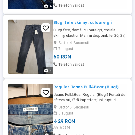
Telefon validat
4
Blugi fete skinny, culoare gri
Blugi fete, damă, culoare gri, croiala
skinny, elastici. Mărimi disponibile: 26, 27,
28, 30 si 31.
Sector 4, Bucuresti
7 august
60 RON
Telefon validat
4
Regular Jeans Pull&Bear (Blugi)
Jeans Pull&Bear Regular (Blugi) Purtati de
câteva ori, fără imperfecțiuni, rupturi.
Culoare: Albastru Denim Mărime: 38 Preț:
Sector 5, Bucuresti
29 Lei (Negociabil)
5 august
29 RON
35 RON