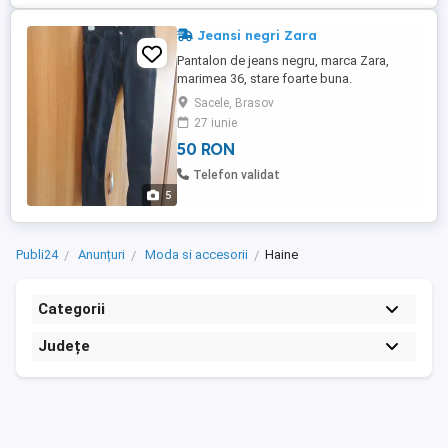
Jeansi negri Zara
Pantalon de jeans negru, marca Zara,
marimea 36, stare foarte buna.
Dimensiunile se pot vedea in poze.
Sacele, Brasov
27 iunie
50 RON
Telefon validat
5
Publi24
Anunțuri
Moda si accesorii
Haine
Categorii
Județe