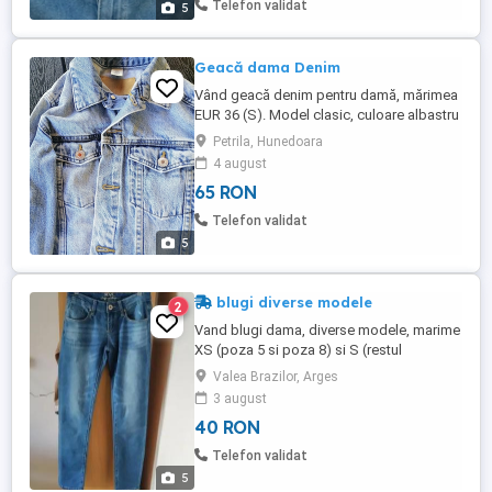
Telefon validat
5
Geacă dama Denim
Vând geacă denim pentru damă, mărimea
EUR 36 (S). Model clasic, culoare albastru
deschis, ușor prespălată, potrivită pentru
Petrila, Hunedoara
primăvară, vară și toamnă. Stare foarte
4 august
bună, fără rupturi sau pete vizibile
65 RON
Închidere cu nasturi metalici Două
buzunare la piept și două laterale plus
Telefon validat
două interior ...
5
blugi diverse modele
2
Vand blugi dama, diverse modele, marime
XS (poza 5 si poza 8) si S (restul
pozelor), purtati, dar in stare foarte buna.
Valea Brazilor, Arges
Pret 40 lei bucata. Predare personala
3 august
Bucuresti, sector 6.
40 RON
Telefon validat
5