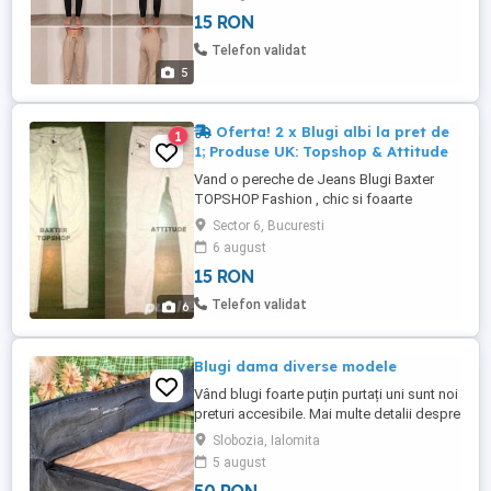
15 RON
Telefon validat
5
Oferta! 2 x Blugi albi la pret de
1
1; Produse UK: Topshop & Attitude
Vand o pereche de Jeans Blugi Baxter
TOPSHOP Fashion , chic si foaarte
comozi , de astfel vin foarte bine pe corp.
Sector 6, Bucuresti
Blugii sunt adusi din Londra, sunt moderni
6 august
si merg purtati cu tricouri , camasi , bluze ,
15 RON
tunici , etc .., Blugii sunt foarte calitativi si
sunt in stare perfecta fara defecte
Telefon validat
6
ascunse ...
Blugi dama diverse modele
Vând blugi foarte puțin purtați uni sunt noi
preturi accesibile. Mai multe detalii despre
mărimi și preturi în privat.
Slobozia, Ialomita
5 august