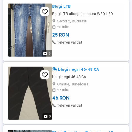
Blugi LTB
Blugi LTB albaștri, masura W30, L30
Sector 2, Bucuresti
28 iulie
25 RON
Telefon validat
5
blugi negri 46-48 CA
blugi negri 46-48 CA
Orastie, Hunedoara
27 iulie
46 RON
Telefon validat
3