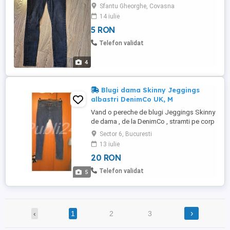
Sfantu Gheorghe, Covasna
14 iulie
5 RON
Telefon validat
4
Blugi dama Skinny Jeggings
albastri DenimCo UK, M
Vand o pereche de blugi Jeggings Skinny
de dama , de la DenimCo , stramti pe corp
, foarte frumosi, adusi din Londra , purtati
Sector 6, Bucuresti
de cateva ori insa sunt in stare foarte buna
13 iulie
fara defecte ascunse. Masura : M ( 38-40 )
20 RON
. Pret ( redus ) Vanzare: 20 Lei Pret Schimb
: 40 Lei TOATE PRETURILE SUNT DEJA
Telefon validat
5
REDUSE, ...
›
‹
1
2
3