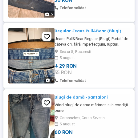
50 RON
Telefon validat
5
Regular Jeans Pull&Bear (Blugi)
Jeans Pull&Bear Regular (Blugi) Purtati de
câteva ori, fără imperfecțiuni, rupturi.
Culoare: Albastru Denim Mărime: 38 Preț:
Sector 5, Bucuresti
29 Lei (Negociabil)
5 august
29 RON
35 RON
3
Telefon validat
Blugi de damă -pantaloni
Vând blugi de dama mărimea s in condiții
bune
Caransebes, Caras-Severin
5 august
60 RON