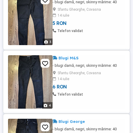
- blugi damă, negri, skinny mărime: 40
Sfantu Gheorghe, Covasna
14 iulie
5 RON
Telefon validat
3
Blugi M&S
- blugi damă, negri, skinny mărime: 40
Sfantu Gheorghe, Covasna
14 iulie
6 RON
Telefon validat
4
Blugi George
- blugi damă, negri, skinny mărime: 40