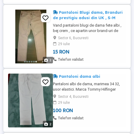
Pantaloni Blugi dama, Branduri
de prestigiu adusi din UK , S-M
Vand pantaloni blugi de dama fete albi ,
bej crem , ce apartin unor brand-uri de
prestigiu ca : C&A Clockhouse , Topshop ,
Sector 6, Bucuresti
WareHouse , si altele , adusi din Londra .
29 iulie
Pantalonii sunt ca noi , in stare perfecta ,
15 RON
fara defecte ascunse , unii purtati doar de
1-2 ori si sunt masuri S si M . Pt mai multe
Telefon validat
2
...
Pantaloni dama albi
Pantaloni albi de dama, marimea 34 32,
usor elastici. Marca Tommy Hilfinger
Sector 4, Bucuresti
29 iulie
100 RON
Telefon validat
2