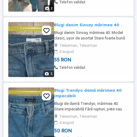
Telefon validat
2
Blugi denim Sinsay mărimea 40
Blugi denim Sinsay, mărimea 40. Model
clasic, ușor de asortat Stare foarte bună
Mărime: 40 Fără defecte.
Teleorman, Teleorman
4 august
55 RON
Telefon validat
5
Blugi Trendyo damă mărimea 40
impecabili
Blugi de damă Trendyo, mărimea 40.
Stare impecabilă Fără rupturi, pete sau
defecte Model foarte ușor de asortat
Teleorman, Teleorman
Mărime: 40
4 august
50 RON