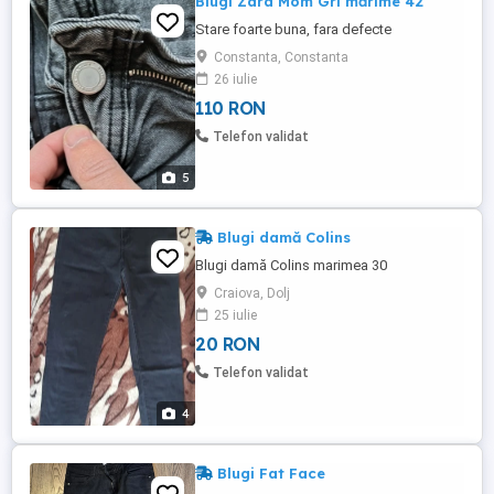
Blugi Zara Mom Gri mărime 42
Stare foarte buna, fara defecte
Constanta, Constanta
26 iulie
110 RON
Telefon validat
5
Blugi damă Colins
Blugi damă Colins marimea 30
Craiova, Dolj
25 iulie
20 RON
Telefon validat
4
Blugi Fat Face