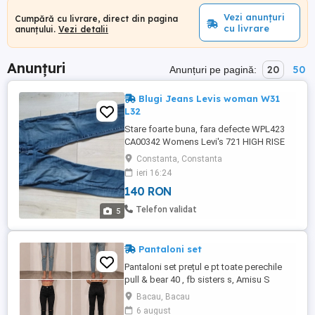
Vezi anunțuri
Cumpără cu livrare, direct din pagina
cu livrare
anunțului.
Vezi detalii
Anunțuri
20
50
Anunțuri pe pagină:
Blugi Jeans Levis woman W31
L32
Stare foarte buna, fara defecte WPL423
CA00342 Womens Levi's 721 HIGH RISE
SKINNY Stretch Blue Jeans
Constanta, Constanta
ieri 16:24
140 RON
Telefon validat
5
Pantaloni set
Pantaloni set prețul e pt toate perechile
pull & bear 40 , fb sisters s, Amisu S
Bacau, Bacau
6 august