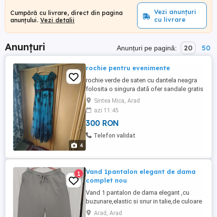
Vezi anunțuri
Cumpără cu livrare, direct din pagina
cu livrare
anunțului.
Vezi detalii
Anunțuri
20
50
Anunțuri pe pagină:
rochie pentru evenimente
rochie verde de saten cu dantela neagra
folosita o singura dată ofer sandale gratis
Sintea Mica, Arad
azi 11:45
300 RON
Telefon validat
4
Vand 1pantalon elegant de dama
1
complet nou
Vand 1 pantalon de dama elegant ,cu
buzunare,elastic si snur in talie,de culoare
gri deschis, marimea XXL (90 cm talie,120
Arad, Arad