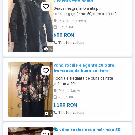
Geacă+vestă damă
Geacă neagra, îmblănită,pt
iarna,lunga,mărime 50,stare perfectă,
pentru femei,preț 600 lei Vesta fâș,
Ploiesti, Prahova
îmblănită,iarna, culoare albă,mărime
3 august
36,stare foarte bună,preț 250 lei Predare
600 RON
personala in Ploiești,sau pot trimite și în
țară
Telefon validat
5
Vand rochie eleganta,culoare
frumoasa,de buna calitate!
Rochia e eleganta de buna calitate
,mărimea 50!
Pitesti, Arges
2 august
1 100 RON
Telefon validat
1
vând rochie noua mărimea 53