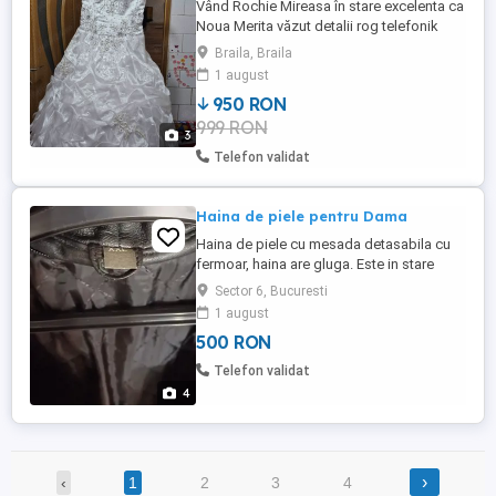
Vând Rochie Mireasa în stare excelenta ca
Noua Merita văzut detalii rog telefonik
fără mesaje pe site nu răspund la ele doar
Braila, Braila
telefonik pret negociabil
1 august
950 RON
999 RON
3
Telefon validat
Haina de piele pentru Dama
Haina de piele cu mesada detasabila cu
fermoar, haina are gluga. Este in stare
foarte buna, a fost purtata foarte putin.
Sector 6, Bucuresti
1 august
500 RON
Telefon validat
4
›
‹
1
2
3
4