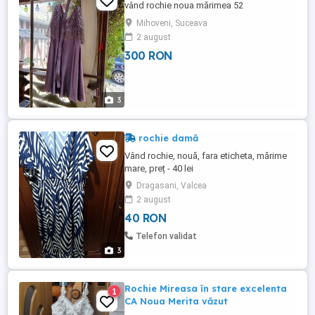
vând rochie noua mărimea 52
Mihoveni, Suceava
2 august
300 RON
3
rochie damă
Vând rochie, nouă, fara eticheta, mărime
mare, preț - 40 lei
Dragasani, Valcea
2 august
40 RON
Telefon validat
3
Rochie Mireasa în stare excelenta
1
CA Noua Merita văzut