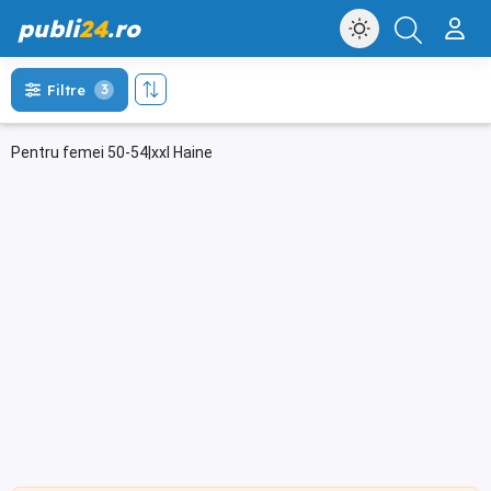
publi
24
.ro
Filtre
3
Pentru femei 50-54|xxl Haine