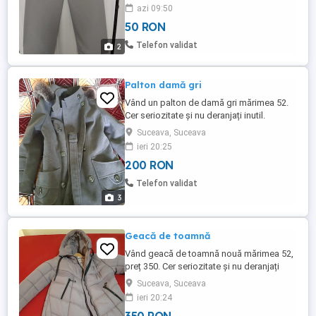
cm sold) ,din matase sintetica ,complet
azi 09:50
nou. Nu se sifoneaza ,nu se calca.
50 RON
Telefon validat
2
Palton damă gri
Vând un palton de damă gri mărimea 52.
Cer seriozitate și nu deranjați inutil.
Suceava, Suceava
ieri 20:25
200 RON
Telefon validat
3
Geacă de toamnă
Vând geacă de toamnă nouă mărimea 52,
preț 350. Cer seriozitate și nu deranjați
inutil.
Suceava, Suceava
ieri 20:24