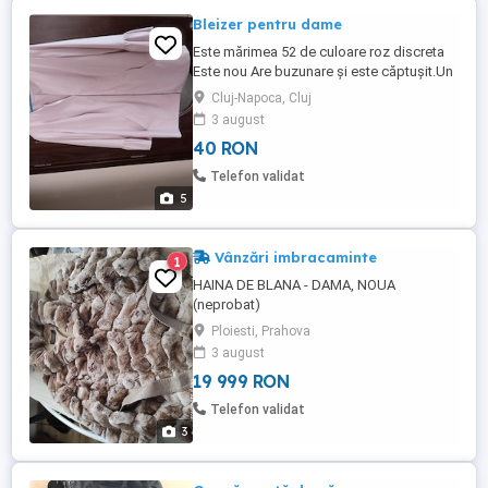
Bleizer pentru dame
Este mărimea 52 de culoare roz discreta
Este nou Are buzunare și este căptușit.Un
material f placut și nu se șifoneaza.Este f
Cluj-Napoca, Cluj
bun pentru dimineți și seri
3 august
racoroase.Acopera soldurile pentru
40 RON
persoane mai plinuțe.Nu răspund la e
mailuri!!!
Telefon validat
5
Vânzări imbracaminte
1
HAINA DE BLANA - DAMA, NOUA
(neprobat)
Ploiesti, Prahova
3 august
19 999 RON
Telefon validat
3