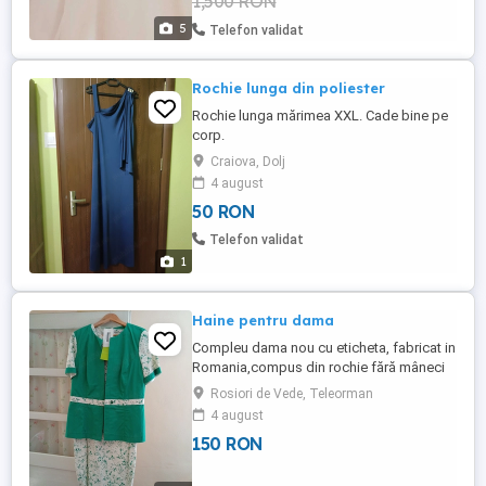
1,500 RON
5
Telefon validat
Rochie lunga din poliester
Rochie lunga mărimea XXL. Cade bine pe
corp.
Craiova, Dolj
4 august
50 RON
Telefon validat
1
Haine pentru dama
Compleu dama nou cu eticheta, fabricat in
Romania,compus din rochie fără mâneci
și sacou cu mânecă scurtă, mărime 50-52,
Rosiori de Vede, Teleorman
preț 150 lei, pantaloni damă noi, mărime
4 august
52, preț 100 lei
150 RON