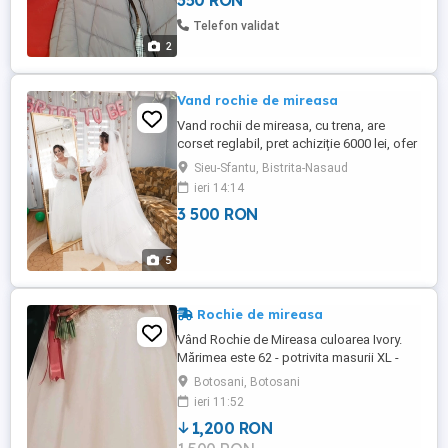
350 RON
Telefon validat
2
Vand rochie de mireasa
Vand rochii de mireasa, cu trena, are
corset reglabil, pret achiziție 6000 lei, ofer
cadou cerc si voal lung, mai multe detalii
Sieu-Sfantu, Bistrita-Nasaud
in privat, prețul este ușor negociabil
ieri 14:14
3 500 RON
5
Rochie de mireasa
Vând Rochie de Mireasa culoarea Ivory.
Mărimea este 62 - potrivita masurii XL -
XXL. Înălțimea mea este de 1,73 și am avut
Botosani, Botosani
tocuri de 10 cm. Nu este modificata.
ieri 11:52
Rochița se poate proba în Botosani.
1,200 RON
Pentru mai multe detalii - mesaj privat.