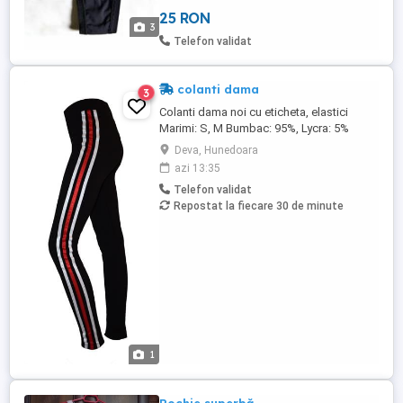
muleaza perfect, foarte comozi si placuti
25 RON
la atingere. foarte buna calitate.
3
Compozitie: 88% Polyamide si 12%
Telefon validat
Elastane. Import Franta. Simplitatea ...
colanti dama
3
Colanti dama noi cu eticheta, elastici
Marimi: S, M Bumbac: 95%, Lycra: 5%
Deva, Hunedoara
azi 13:35
Telefon validat
Repostat la fiecare 30 de minute
1