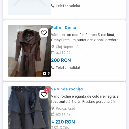
Telefon validat
Palton Damă
Vând palton damă mărimea S din lână,
Orsay Premium purtat ocazional, predare
personală în Cluj-Napoca. Nu trimit în țară.
Cluj-Napoca, Cluj
azi 12:26
200 RON
Telefon validat
3
Se vinde rochiță
1
Vând rochie elegantă de culoare negru, a
fost purtată 1 oră . Predare personală în
Pecica. Nu trimit ramburs. Dimensiuni în
Pecica, Arad
poze.
azi 11:49
220 RON
230 RON