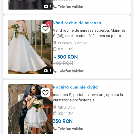
1
Telefon validat
Vând rochie de mireasa
2
Vând rochie de mireasa superbă. Mărimea
S (36), este scurtata, înălțimea cu pantof
1,70 maxim. Mai multe detalii si poze in
Suceava, Suceava
privat. Este spălată si călcată după
azi 11:09
purtare.
300 RON
400 RON
5
Telefon validat
Rochita cununie civila
marimea S, purtata cateva ore, spalata la
curatatorie profesionala
Sibiu, Sibiu
azi 11:04
350 RON
Telefon validat