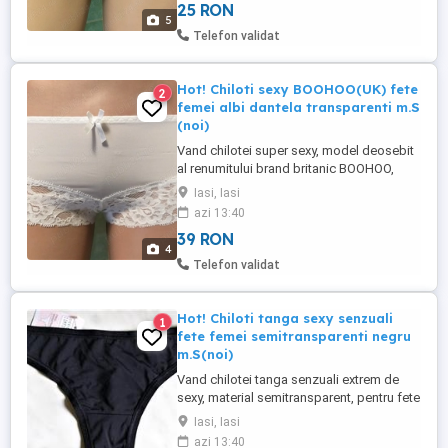
25 RON
elastici si confortabili, materiale de buna
5
calitate, placuti la atingere. Compozitie:
Telefon validat
96% bumbac , 4% elastan. Daca ...
Hot! Chiloti sexy BOOHOO(UK) fete
2
femei albi dantela transparenti m.S
(noi)
Vand chilotei super sexy, model deosebit
al renumitului brand britanic BOOHOO,
culoare alb, din dantela, parte
Iasi, Iasi
semitransparenta + parte transparenta,
azi 13:40
pentru fete femei, marime S, absolut noi,
39 RON
cu eticheta. Banda elastica in talie
4
accesorizati cu o fundita mica.
Telefon validat
Compozitie: 88% Polyamide, 12%
Elastane. ...
Hot! Chiloti tanga sexy senzuali
1
fete femei semitransparenti negru
m.S(noi)
Vand chilotei tanga senzuali extrem de
sexy, material semitransparent, pentru fete
femei, de culoare negru, marime S,
Iasi, Iasi
absolut noi, cu ticheta. Elastici, se
azi 13:40