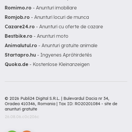
Romimo.ro
- Anunturi imobiliare
Romjob.ro
- Anunturi locuri de munca
Cazare24.ro
- Anunturi cu oferte de cazare
Bestbike.ro
- Anunturi moto
Animalutul.ro
- Anunturi gratuite animale
Startapro.hu
- Ingyenes Apróhirdetés
Quoka.de
- Kostenlose Kleinanzeigen
© 2026 Publi24 Digital S.R.L. | Bulevardul Dacia nr 34,
Oradea 410346, Romania | Tax ID: RO20201084 -
site de
anunturi gratuite
26.08.06.c0c206c