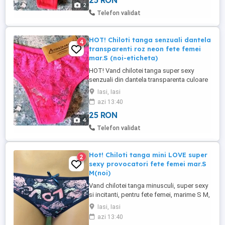
25 RON
Compozitie: 95% bumbac si 5% spandex.
2
Iti doresti un look sexy si provocator?
Telefon validat
Facuti sa nu le poti ...
HOT! Chiloti tanga senzuali dantela
4
transparenti roz neon fete femei
mar.S (noi-eticheta)
HOT! Vand chilotei tanga super sexy
senzuali din dantela transparenta culoare
roz neon, pentru fete femei, marime S,
Iasi, Iasi
absolut noi, cu eticheta. Minusculi,
azi 13:40
transparenti, elastici, calitativi si foarte
25 RON
comozi, se vor mula perfect formelor tale.
4
Compozitie: 90% Nylon, 10% Spandex.
Telefon validat
Foarte sexy si provocatori, ...
Hot! Chiloti tanga mini LOVE super
2
sexy provocatori fete femei mar.S
M(noi)
Vand chilotei tanga minusculi, super sexy
si incitanti, pentru fete femei, marime S M,
absolut noi. Culoare albastru cu
Iasi, Iasi
imprimeuri alb-roz inimioare LOVE, cu
azi 13:40
fundita mica pe banda elastica. Foarte