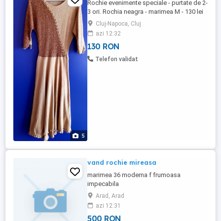
Rochie evenimente speciale - purtate de 2-
3 ori. Rochia neagra - marimea M - 130 lei
Rochia crem - marimiea S - 170 lei Nu fac
Cluj-Napoca, Cluj
schimb. Daca anuntul este vizibil, este
azi 12:32
valabil. Cost livrare: 17 lei (posta romana) -
130 RON
necesita plata integral, in avans Cost
curier: incepand cu 36 lei - necesita plata
Telefon validat
...
5
vand rochie mireasa
marimea 36 moderna f frumoasa
impecabila
Arad, Arad
azi 12:31
500 RON