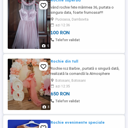
Rochie superbă
vând rochie fete mărimea 36, purtata o
singura data, foarte frumoasa!!!!
Pucioasa, Dambovita
azi 12:36
100 RON
Telefon validat
5
Rochie din tull
Rochie roz Barbie , purtată o singură dată,
realizată la comandă la Atmosphere
Fashion, mărimea S. Are cupe în interior și
Botosani, Botosani
corset cu șnur la spate, pentru o potrivire
azi 12:35
cât mai frumoasă. Fundița este
650 RON
detașabilă. Se prezintă foarte bine, fără
defecte.
Telefon validat
3
Rochie evenimente speciale