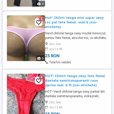
4
Hot! Chiloti tanga mini super sexy
3
roz pal fete femei -mar.S (noi-
eticheta)
Vand chilotei tanga sexy, model minuscul,
pentru fete femei, absolut noi, cu eticheta.
Marime S. Culoare roz pal cu imprimeu
Iasi, Iasi
discret floral in nuante de roz, rosu,
azi 13:40
galben, bleu, violet. Datorita compozitiei,
25 RON
sunt usor transparenti. Elastici, foarte
5
confortabili si placuti la atingere.
Telefon validat
Compozitie: fata ...
HOT! Chiloti tanga sexy fete femei
4
dantela semitransparenti rosu
aprins mar. S M (noi-eticheta)
HOT! Vand chilotei tanga sexy, partial din
dantela semitransparenta, indrazneti,
culoare rosu aprins, pentru fete femei,
Iasi, Iasi
marime S M, absolut noi cu eticheta.
azi 13:40
Foarte buna calitate, elastici, incitanti.