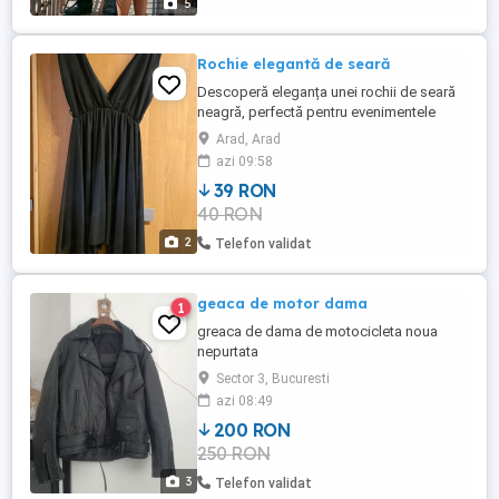
5
Rochie elegantă de seară
Descoperă eleganța unei rochii de seară
neagră, perfectă pentru evenimentele
speciale. Realizată din material de înaltă
Arad, Arad
calitate, această rochie este alegerea
azi 09:58
ideală pentru a străluci în serile
39 RON
deosebite.Rochia e nouă, mărimea S, preț
40 RON
39 RON. Aștept oferte în privat.
2
Telefon validat
geaca de motor dama
1
greaca de dama de motocicleta noua
nepurtata
Sector 3, Bucuresti
azi 08:49
200 RON
250 RON
3
Telefon validat