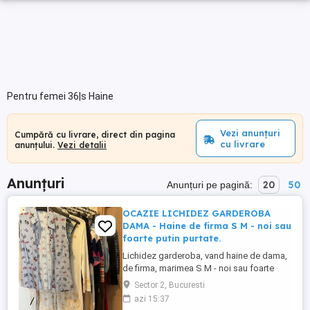
Pentru femei 36|s Haine
Vezi anunțuri
Cumpără cu livrare, direct din pagina
cu livrare
anunțului.
Vezi detalii
Anunțuri
20
50
Anunțuri pe pagină:
OCAZIE LICHIDEZ GARDEROBA
DAMA - Haine de firma S M - noi sau
foarte putin purtate.
Lichidez garderoba, vand haine de dama,
de firma, marimea S M - noi sau foarte
putin purtate. Stare impecabila - rochii,
Sector 2, Bucuresti
bluze, camasi, pantaloni, fuste, pulovere.
azi 15:37
Potrivite pentru tinute casual, office si