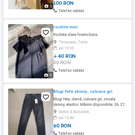
100 RON
elegante. United Colors Of Benetton,
1
Steilmann, si altele. URGENT! PRET
Telefon validat
NEGOCIABIL. Predare personala ...
rochite mini
Rochite stare foarte buna.
Timisoara, Timis
azi 15:32
40 RON
50 RON
Telefon validat
5
Blugi fete skinny, culoare gri
Blugi fete, damă, culoare gri, croiala
skinny, elastici. Mărimi disponibile: 26, 27,
28, 30 si 31.
Sector 4, Bucuresti
azi 13:44
60 RON
Telefon validat