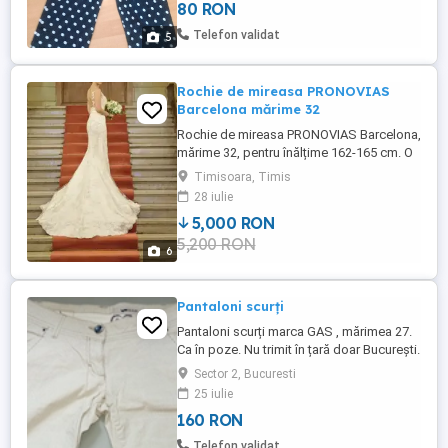
80 RON
Telefon validat
5
Rochie de mireasa PRONOVIAS
Barcelona mărime 32
Rochie de mireasa PRONOVIAS Barcelona,
mărime 32, pentru înălțime 162-165 cm. O
alegere eleganta pentru ziua cea mare!
Timisoara, Timis
28 iulie
5,000 RON
5,200 RON
6
Pantaloni scurți
Pantaloni scurți marca GAS , mărimea 27.
Ca în poze. Nu trimit în țară doar București.
Predare personală zona Barbu Văcărescu
Sector 2, Bucuresti
Kaufland.
25 iulie
160 RON
Telefon validat