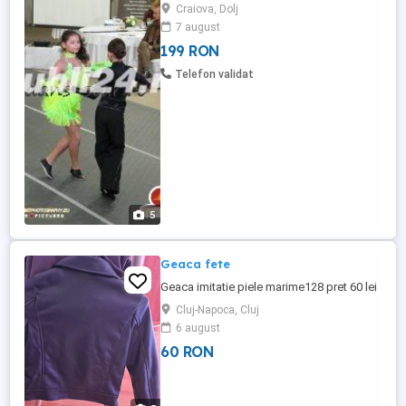
experienta bogata cu multe Scoli de Dans
Craiova, Dolj
* * * premiate la competitii nationale si
7 august
internationale. Atelier de creatie
199 RON
vestimentara cu foarte multe materiale si
accesorii diferite. Putem confectiona orice
Telefon validat
Idee Vestimentara ...
5
Geaca fete
Geaca imitatie piele marime128 pret 60 lei
Cluj-Napoca, Cluj
6 august
60 RON