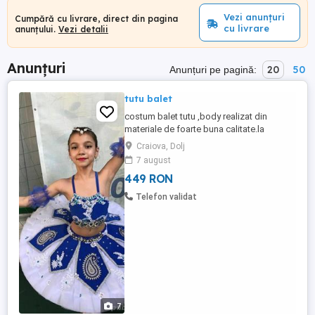
Vezi anunțuri
Cumpără cu livrare, direct din pagina
cu livrare
anunțului.
Vezi detalii
Anunțuri
20
50
Anunțuri pe pagină:
tutu balet
costum balet tutu ,body realizat din
materiale de foarte buna calitate.la
comanda se pot realiza si modele
Craiova, Dolj
personalizate pe marimea ,modelul si
7 august
culoarea dorita intr-un timp scurt 3-7 zile
449 RON
Telefon validat
7