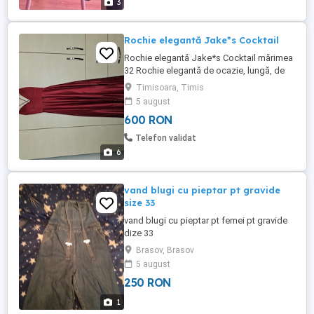
3
Rochie elegantă Jake*s Cocktail
Rochie elegantă Jake*s Cocktail mărimea
32 Rochie elegantă de ocazie, lungă, de
culoare roșie, marca Jake*s Cocktail,
Timisoara, Timis
cumpărată din Peek & Cloppenburg (Iulius
5 august
Mall Timișoara). Purtată doar de 2 ori, în
600 RON
stare foarte bună, fără defecte. Detalii: -
Mărimea 32 - Lungă, până în pământ -
Telefon validat
Ajustată ...
6
vand blugi cu pieptar pt gravide
size 33
vand blugi cu pieptar pt femei pt gravide
dize 33
Brasov, Brasov
5 august
250 RON
1