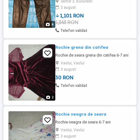
Sector 3, Bucuresti
inalta clasa, deosebit de atragatoare shi
3 august
provocatoare, ce poate fi un veritabil
1,101 RON
suport al succesului in ocazii de surprins
1,363 RON
shi evidentziat, Marca: 'GianniVersace'. Un
4
articol ...
Telefon validat
Rochie grena din catifea
Rochie de seara grena din catifea 6-7 ani
Vaslui, Vaslui
3 august
30 RON
Telefon validat
2
Rochie neagra de seara
Rochie neagra de seara 6-7 ani
Vaslui, Vaslui
3 august