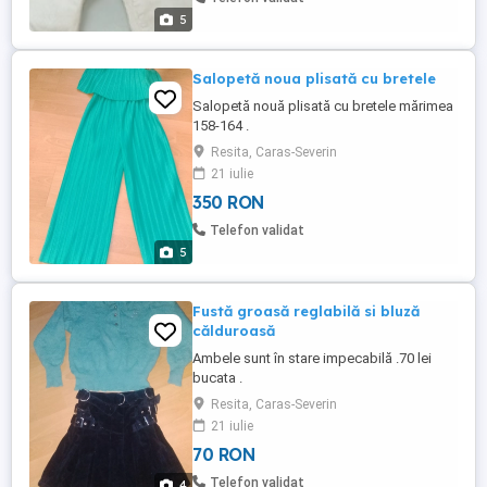
5
Salopetă noua plisată cu bretele
Salopetă nouă plisată cu bretele mărimea
158-164 .
Resita, Caras-Severin
21 iulie
350 RON
Telefon validat
5
Fustă groasă reglabilă si bluză
călduroasă
Ambele sunt în stare impecabilă .70 lei
bucata .
Resita, Caras-Severin
21 iulie
70 RON
Telefon validat
4