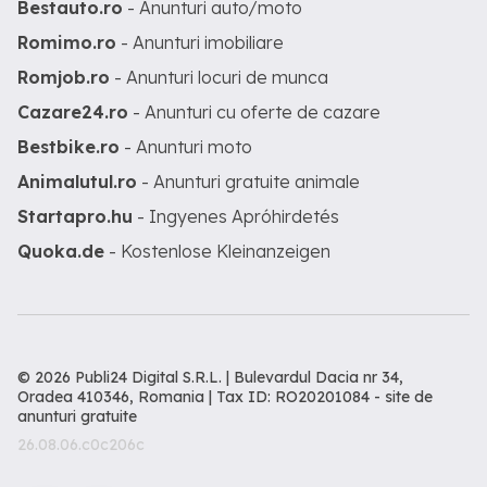
Bestauto.ro
- Anunturi auto/moto
Romimo.ro
- Anunturi imobiliare
Romjob.ro
- Anunturi locuri de munca
Cazare24.ro
- Anunturi cu oferte de cazare
Bestbike.ro
- Anunturi moto
Animalutul.ro
- Anunturi gratuite animale
Startapro.hu
- Ingyenes Apróhirdetés
Quoka.de
- Kostenlose Kleinanzeigen
© 2026 Publi24 Digital S.R.L. | Bulevardul Dacia nr 34,
Oradea 410346, Romania | Tax ID: RO20201084 -
site de
anunturi gratuite
26.08.06.c0c206c