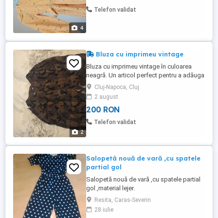
Telefon validat
4
Bluza cu imprimeu vintage
Bluza cu imprimeu vintage în culoarea
neagră. Un articol perfect pentru a adăuga
un strop de stil retro la ținutele tale. Poate
Cluj-Napoca, Cluj
fi purtată atât la birou, cât și la o ieșire în
2 august
oraș. Adaugă o notă de originalitate
200 RON
garderobei tale! Stare bună cu mentiunea
ca are 2 gauri in material vizibile in ultima
Telefon validat
...
2
Salopetâ nouă de vară ,cu spatele
partial gol
Salopetă nouă de vară ,cu spatele partial
gol ,material lejer.
Resita, Caras-Severin
28 iulie