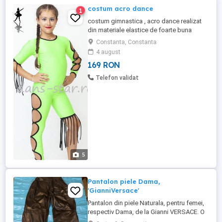
costum acro dance
1
costum gimnastica , acro dance realizat
din materiale elastice de foarte buna
calitate .La comanda se poate realiza pe
Constanta, Constanta
marimea si culoare dorita
4 august
169 RON
Telefon validat
5
Pantalon piele Dama,
'GianniVersace'
Pantalon din piele Naturala, pentru femei,
respectiv Dama, de la Gianni VERSACE. O
piesă versatila, respecttiv sofisticată de