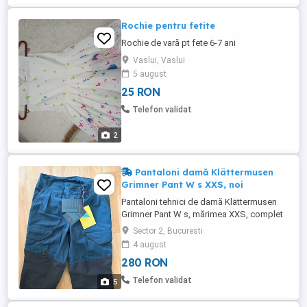
Rochie pentru fetite
Rochie de vară pt fete 6-7 ani
Vaslui, Vaslui
5 august
25 RON
Telefon validat
2
Pantaloni damă Klättermusen
Grimner Pant W s XXS, noi
Pantaloni tehnici de damă Klättermusen
Grimner Pant W s, mărimea XXS, complet
noi și nepurtați, cu etichetele originale.
Sector 2, Bucuresti
Model premium conceput pentru drumeții,
4 august
trekking, activități outdoor și utilizare în
280 RON
sezoanele primăvară, vară și toamnă.
Detalii: * model: Grimner Pant W s; *
Telefon validat
5
mărime: XXS, croială ...