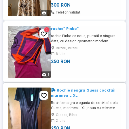
foarte frumos si este placuta la purtare.
300 RON
Rog seiozitate. Nu raspund pe wp.
Telefon validat
5
rochie" Pinko"
1
rochie Pinko ca noua, purtată o singura
data, cu design geometric modern
Buzau, Buzau
8 iulie
250 RON
5
Rochie neagra Guess cocktail
marimea L XL
Rochie neagra eleganta de cocktail de la
Guess, marimea L XL, noua cu etichete.
Perfecta pentru ocazii speciale sau
Oradea, Bihor
evenimente de seara. Cu un design clasic
2 iulie
si elegant, aceasta rochie va atrage cu
250 RON
siguranta privirile. Bustul se poate lega