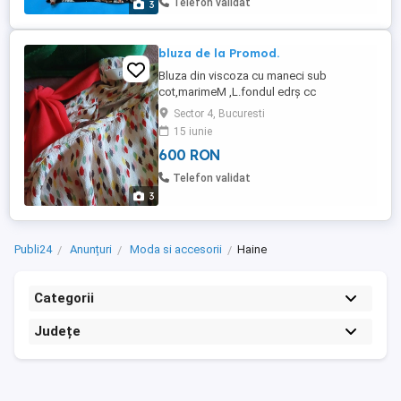
Telefon validat
3
după cum ...
bluza de la Promod.
Bluza din viscoza cu maneci sub
cot,marimeM ,L.fondul edrș cc
Sector 4, Bucuresti
15 iunie
600 RON
Telefon validat
3
Publi24
Anunțuri
Moda si accesorii
Haine
Categorii
Județe