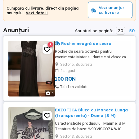
Vezi anunțuri
Cumpără cu livrare, direct din pagina
cu livrare
anunțului.
Vezi detalii
Anunțuri
20
50
Anunțuri pe pagină:
Rochie neagră de seara
3
Rochie de seara potrivită pentru
evenimente Material: dantele si vâscoza
Culoare: negru
Sector 5, Bucuresti
4 august
100 RON
Telefon validat
3
EXZOTICA Bluza cu Maneca Lunga
(transparenta) - Dama (S M)
Caracteristicile produsului: Marime: S M;
Tesatura de baza: %90 VISCOZA %10
ELASTAN; Model: Imprimeu; Brand:
Sector 3, Bucuresti