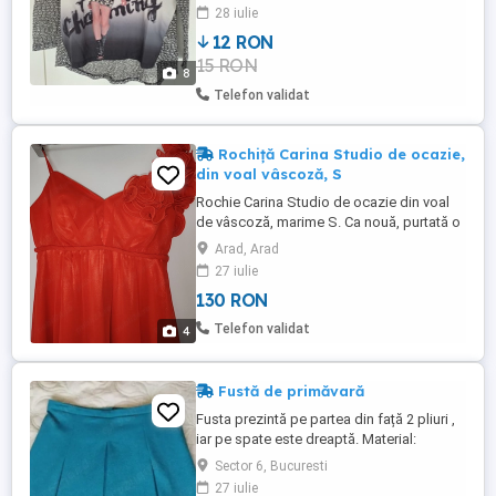
EXZOTICA; Lungimea manecii: Maneca
28 iulie
lunga; Gen: Dama.
12 RON
15 RON
8
Telefon validat
Rochiță Carina Studio de ocazie,
din voal vâscoză, S
Rochie Carina Studio de ocazie din voal
de vâscoză, marime S. Ca nouă, purtată o
singură dată! Are o culoare minunată roșu
Arad, Arad
- piersică, si un croi care o face potrivită
27 iulie
pentru vară. Are bustieră inclusă și o
130 RON
decorație florală din același material, care
curge pe o bretea.
Telefon validat
4
Fustă de primăvară
Fusta prezintă pe partea din față 2 pliuri ,
iar pe spate este dreaptă. Material:
tesătura este una densă și ușor elastică,
Sector 6, Bucuresti
caracteristică adesea amestecurilor de
27 iulie