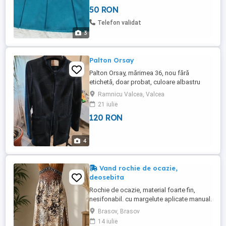
poliester cu elastan sau vâscoză.
50 RON
Lungimea totală: 44,5 cm. Întreținere: ușor
de întreținut, se spala la mașină. După
Telefon validat
spălare se scutură ...
3
Palton Orsay
Palton Orsay, mărimea 36, nou fără
etichetă, doar probat, culoare albastru
închis
Ramnicu Valcea, Valcea
21 iulie
120 RON
4
Vand rochie de ocazie,
deosebita
Rochie de ocazie, material foarte fin,
nesifonabil. cu margelute aplicate manual.
Arata foarte bine pe persoane cu forme si
Brasov, Brasov
talie ingusta. Transport gratuit. Se aseaza
14 iulie