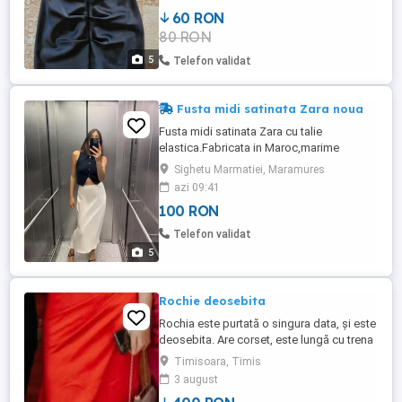
60 RON
80 RON
5
Telefon validat
Fusta midi satinata Zara noua
Fusta midi satinata Zara cu talie
elastica.Fabricata in Maroc,marime
L.Dimensiuni: talie- 81 cm,lungime totala-
Sighetu Marmatiei, Maramures
94 cm.Produs nou!Nu fac schimb!
azi 09:41
100 RON
Telefon validat
5
Rochie deosebita
Rochia este purtată o singura data, și este
deosebita. Are corset, este lungă cu trena
,marimea M.
Timisoara, Timis
3 august