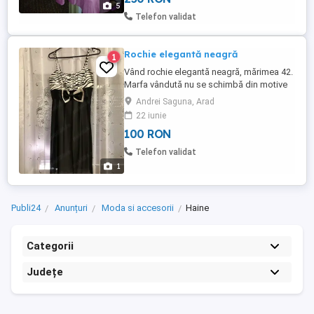
5
Setul este într-o stare foarte bună purtat o
Telefon validat
singură ...
Rochie elegantă neagră
1
Vând rochie elegantă neagră, mărimea 42.
Marfa vândută nu se schimbă din motive
de igienă. Trimit prin ramburs cu Fan
Andrei Saguna, Arad
Courier.
22 iunie
100 RON
Telefon validat
1
Publi24
Anunțuri
Moda si accesorii
Haine
Categorii
Județe