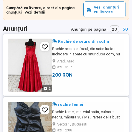
Vezi anunțuri
Cumpără cu livrare, direct din pagina
cu livrare
anunțului.
Vezi detalii
Anunțuri
20
50
Anunțuri pe pagină:
Rochie de seara din satin
Rochie rosie ca focul, din satin lucios.
Închidere in spate cu șnur dupa corp, nu
necesita sutien.
Arad, Arad
azi 13:17
200 RON
2
rochie femei
Rochie femei, material satin, culoare
negru, măsura 38 ( M) . Partea de la bust
este intarita
Sector 1, Bucuresti
azi 12:08