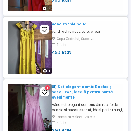
700 RON
5
vând rochie noua
vând rochie noua cu eticheta
Capu Codrului, Suceava
5 iulie
450 RON
1
Set elegant damă: Rochie și
1
sacou roz, ideală pentru nuntă
evenimente
Vând set elegant compus din rochie de
ocazie și sacou asortat, ideal pentru nunți,
botezuri sau alte evenimente speciale.
Ramnicu Valcea, Valcea
Rochia are o croială în cloș, decolteu în V
4 iulie
și este realizată dintr-un material cu
250 RON
aspect satinat tafta, de culoare roz pudră.