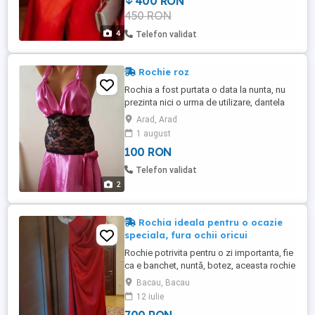
400 RON
450 RON
4
Telefon validat
Rochie roz
Rochia a fost purtata o data la nunta, nu
prezinta nici o urma de utilizare, dantela
se muleaza pe corp, este marime
Arad, Arad
universala Transport 10 lei
1 august
100 RON
Telefon validat
2
Rochia ideala pentru o ocazie
speciala, fura ochii oricui
Rochie potrivita pentru o zi importanta, fie
ca e banchet, nuntă, botez, aceasta rochie
este de departe alegerea perfectă
Bacau, Bacau
12 iulie