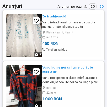
Anunțuri
20
50
Anunțuri pe pagină:
Ie tradițională
Vand ie traditional romaneasca cusuta
manual ,material panza topita
Piatra Neamt, Neamt
ieri 10:57
450 RON
Telefon validat
4
Vand haine noi si haine purtate
max 2 ori.
Vand rochițe noi și altele îmbrăcate max
două ori ,sandalute noi haină lungă piele
cu glugă detașabilă scurta neagră măr 54
Iasi, Iasi
,52 noi ,la un preț acceptabil pentru toate
22 iulie
buzunarele!
1 000 RON
5