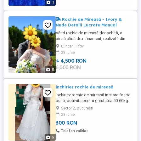
1
Rochie de Mireasă - Ivory &
Nude Detalii Lucrate Manual
Vând rochie de mireasă deosebită, o
piesă plină de rafinament, realizată din
dantelă fină cu mărgele și paiete discrete.
Clinceni, Ilfov
Designul este gândit să pună în evidență
28 iunie
silueta, oferind un contrast elegant între
4,500 RON
dublura de tulle ivoire și căptușeala
6,000 RON
elastică nude. Detalii Design: * Bust:
5
Decolteu generos în ...
inchiriez rochie de mireasă
Inchiriez rochie de mireasă in stare foarte
buna, potrivita pentru greutatea 50-60kg.
marimea XL.
Sector 2, Bucuresti
28 iunie
300 RON
Telefon validat
5