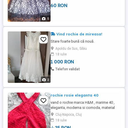
Fan Courierul sau posta romana. cu
60 RON
ramburs.
5
Vind rochie de mireasa!
Stare foarte bună că nouă.
Apoldu de Sus, Sibiu
18 iulie
1 000 RON
Telefon validat
2
rochie rosie eleganta 40
vand o rochie marca H&M , marime 40 ,
eleganta, moderna si comoda, material
nesifonabil, culoare rosie foarte placuta,
Cluj-Napoca, Cluj
nimic strident, material dantelat cu
18 iulie
caqptuseala de aceiasi culoare, nu este
25 RON