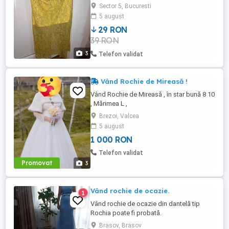
căptușeală și crăpătură la spate Culoare:
Sector 5, Bucuresti
Galben Material: Dantelă Mărime: M Preț:
5 august
29 Lei (Negociabil)
29 RON
39 RON
3
Telefon validat
Vând Rochie de Mireasă !
Vând Rochie de Mireasă , în star bună 8 10
, Mărimea L ,
Brezoi, Valcea
5 august
1 000 RON
Telefon validat
Promovat
3
Vând rochie de ocazie.
1
Vând rochie de ocazie din dantelă tip
Rochia poate fi probată.
Brasov, Brasov