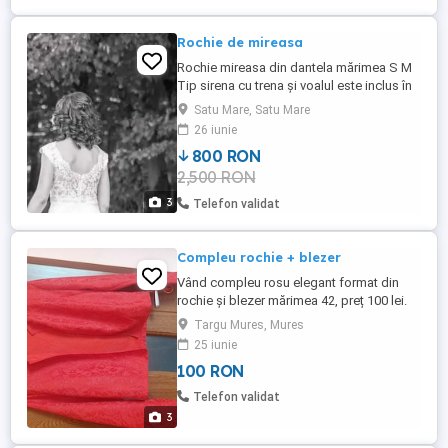
Rochie de mireasa
Rochie mireasa din dantela mărimea S M
Tip sirena cu trena și voalul este inclus în
preț. Preț 800 lei
Satu Mare, Satu Mare
26 iunie
800 RON
2,500 RON
3
Telefon validat
Compleu rochie + blezer
Vând compleu rosu elegant format din
rochie și blezer mărimea 42, preț 100 lei.
Rochia a fost purtata o singura data și
Targu Mures, Mures
blezerul este nou.
25 iunie
100 RON
Telefon validat
3