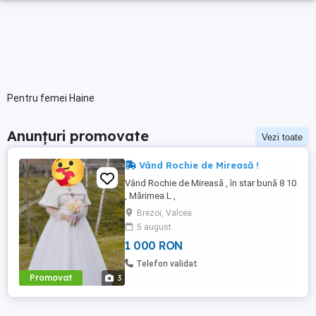
Pentru femei Haine
Anunțuri promovate
Vezi toate
Vând Rochie de Mireasă !
Vând Rochie de Mireasă , în star bună 8 10
, Mărimea L ,
Brezoi, Valcea
5 august
1 000 RON
Telefon validat
Promovat
3