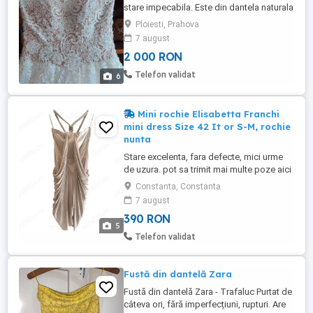
stare impecabila. Este din dantela naturala
cu tul si pietre Swarovsky. Masura 42 44.
Ploiesti, Prahova
Ofer cadou pantofii(masura 36) si voalul.
7 august
2 000 RON
Telefon validat
6
Mini rochie Elisabetta Franchi
mini dress Size 42 It or S-M, rochie
nunta
Stare excelenta, fara defecte, mici urme
de uzura. pot sa trimit mai multe poze aici
sau pe WhatApp Beautiful dress by
Constanta, Constanta
Elisabetta Franchi. Suitable for special
7 august
occasions. The L label shows the size 42
390 RON
Italian. This beautiful light beige color
5
dress looks and feels amazing. Worn
Telefon validat
once at an event for ...
Fustă din dantelă Zara
Fustă din dantelă Zara - Trafaluc Purtat de
câteva ori, fără imperfecțiuni, rupturi. Are