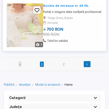
Rochie de mireasa nr 48 ML
Purtat o singura data curățată profesional
Targu Ocna, Bacau
24 iunie
700 RON
900 RON
Telefon validat
3
›
‹
1
2
Publi24
Anunțuri
Moda si accesorii
Haine
Categorii
Județe