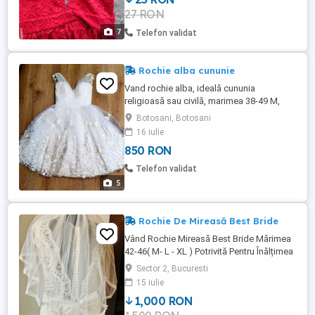
transparenta, partea de sus are umerii goi
27 RON
si se petrece in jurul gatului, circumferinta
la piept este ...
7
Telefon validat
Rochie alba cununie
Vand rochie alba, ideală cununia
religioasă sau civilă, marimea 38-49 M,
lungime medie, alba, cu broderie aplicată
Botosani, Botosani
manual. Creatie White Lady. Arata
16 iulie
impecabil, a fost purtată 2 ore la cununia
850 RON
religioasă. Poate fi probată in Botosani.
Pret: 850 lei Tel:
Telefon validat
5
Rochie De Mireasă Best Bride
Vând Rochie Mireasă Best Bride Mărimea
42-46( M- L - XL ) Potrivită Pentru Înălțimea
până În 1,80 Voal Trenă Detașabilă Pantofi
Sector 2, Bucuresti
Piele Cristian Albu ( 39 )( toc de 6 ) Purtată
15 iulie
La Un Eveniment
1,000 RON