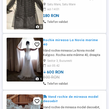
din saten cu bretele subrtiri separat de
Satu Mare, Satu Mare
rocchie sub dantela,purtata o singura data
azi 14:01
marimea 42 44 L- pret 150 ron ESTE CU O
180 RON
LUNGIME DE la cu o palma deasupra
genunchilor
Telefon validat
1
Rochie mireasa La Novia marime
40
Vând rochie mireasa La Novia model
Kalypso. Rochia este mărime 40, dreapta
in fata și cu trena scurta in spate. Potrivită
Sector 3, Bucuresti
pentru o înălțime de 1.75 m și 55-60 kg.
azi 05:42
Are bretele cu flori, bust încorsetat cu
600 RON
dantela și tull in partea de jos. Culoare
800 RON
light ivoire. Este purtata o singura data și
5
curățata profesional. ...
Telefon validat
Vand rochie de mireasa model
deosebit
Vand rochie de mireasa model deosebit,