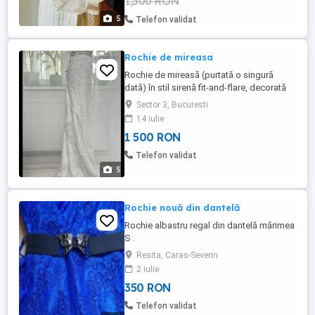
1,500 RON
5
Telefon validat
Rochie de mireasa
Rochie de mireasă (purtată o singură
dată) în stil sirenă fit-and-flare, decorată
integral cu aplicații de dantelă florală și
Sector 3, Bucuresti
detalii brodate în relief (3D), având o trenă
14 iulie
fluidă cu margini lucrate în ghipură sau
1 500 RON
bordură de dantelă.
Telefon validat
5
Rochie nouă din dantelă
Rochie albastru regal din dantelă mărimea
S .
Resita, Caras-Severin
2 iulie
350 RON
Telefon validat