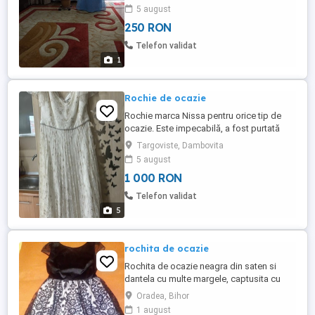
5 august
250 RON
Telefon validat
1
Rochie de ocazie
Rochie marca Nissa pentru orice tip de
ocazie. Este impecabilă, a fost purtată
doar câteva ore. Pe ea scrie mărimea 40,
Targoviste, Dambovita
dar eu am 1,62 M și 57 kg, deci este bună
5 august
pentru un S-M. A fost cumpărată cu 1800
1 000 RON
lei
Telefon validat
5
rochita de ocazie
Rochita de ocazie neagra din saten si
dantela cu multe margele, captusita cu
fermoar in spate, lungimea 95 cm, in stare
Oradea, Bihor
buna.Pret 60 lei .Trimit oriunde in tara cu
1 august