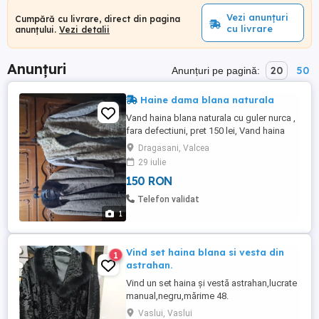
Vezi anunțuri
Cumpără cu livrare, direct din pagina
cu livrare
anunțului.
Vezi detalii
Anunțuri
20
50
Anunțuri pe pagină:
Haine dama blana naturala
Vand haina blana naturala cu guler nurca ,
fara defectiuni, pret 150 lei, Vand haina
blana naturala ,pret 100 lei
Dragasani, Valcea
29 iulie
150 RON
Telefon validat
1
Vind set haina blana si vesta din
1
astrahan.
Vind un set haina și vestă astrahan,lucrate
manual,negru,mărime 48.
Vaslui, Vaslui