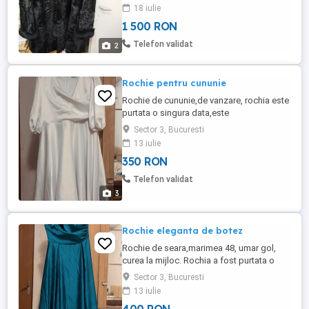
18 iulie
1 500 RON
Telefon validat
2
Rochie pentru cununie
Rochie de cununie,de vanzare, rochia este
purtata o singura data,este
impecabila,decolteu in V ,maneci 3
Sector 3, Bucuresti
sferturi, marimea 48, am achizitionat-o cu
13 iulie
850 lei.
350 RON
Telefon validat
3
Rochie eleganta de botez
Rochie de seara,marimea 48, umar gol,
curea la mijloc. Rochia a fost purtata o
singură data,este curata,nu are
Sector 3, Bucuresti
defecte,necesita doar calcare, am
13 iulie
achiziționat-o cu 950 lei.