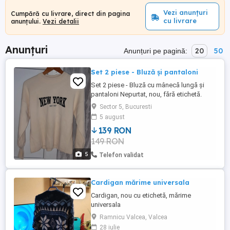
Vezi anunțuri
Cumpără cu livrare, direct din pagina
cu livrare
anunțului.
Vezi detalii
Anunțuri
20
50
Anunțuri pe pagină:
Set 2 piese - Bluză și pantaloni
Set 2 piese - Bluză cu mânecă lungă și
pantaloni Nepurtat, nou, fără etichetă.
Bluză cu mânecă lungă și detaliu deget
Sector 5, Bucuresti
mare. Pantaloni cu talie elastică. Culoare:
5 august
Crem Material: Acrilic și Lână Mărime: fără
139 RON
etichetă Măsurători aproximative: - Bluză:
149 RON
lungime 60 cm, lățime 52 cm, mânecă 53
cm - Pantaloni: ...
5
Telefon validat
Cardigan mărime universala
Cardigan, nou cu etichetă, mărime
universala
Ramnicu Valcea, Valcea
28 iulie