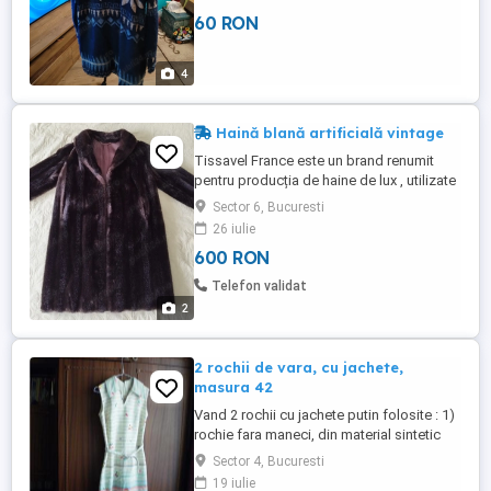
60 RON
4
Haină blană artificială vintage
Tissavel France este un brand renumit
pentru producția de haine de lux , utilizate
frecvent în piesele vestimentare vintage
Sector 6, Bucuresti
din anii '50 până în anii '70. Mărimea hainei
26 iulie
: 44-46. Lungimea hainei: 110cm.
600 RON
Lungimea mânecii: 58cm. Închiderea
hainei: prin suprapunere și sistem "moș și
Telefon validat
babă ' - 3 piese. Cadoul ...
2
2 rochii de vara, cu jachete,
masura 42
Vand 2 rochii cu jachete putin folosite : 1)
rochie fara maneci, din material sintetic
gros, masura 42, adusa din Canada, pe
Sector 4, Bucuresti
fond alb cu dungi si pete in diferite culori,
19 iulie