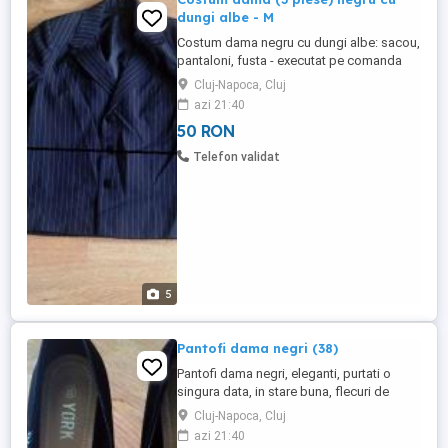
dungi albe - M
Costum dama negru cu dungi albe: sacou,
pantaloni, fusta - executat pe comanda
Dimensiuni: lungime pantaloni: 94 cm
Cluj-Napoca, Cluj
lungime fusta: 42 cm lungime sacou: 57
azi 21:40
cm Nu accept schimburi. Daca anuntul
50 RON
este vizibil, este valabil. Cost livrare: 17 lei
(posta romana) - necesita plata integral, in
Telefon validat
avans Cost ...
5
Pantofi dama negri (38)
Pantofi dama negri, eleganti, purtati o
singura data, in stare buna, flecuri de
rezerva. Exterior din piele intoarsa
Cluj-Napoca, Cluj
ecologica Interior din piele ecologica
azi 21:40
Talpa sintetica Dimensiune toc: 12.5 cm