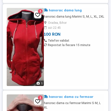
hanorac dama lung
3
hanorac dama lung Marimi S, M, L, XL, 2XL
Oradea, Bihor
azi 22:45
100 RON
Telefon validat
Repostat la fiecare 15 minute
1
hanorac dama cu fermoar
3
hanorac dama cu fermoar Marimi S M, L
XL