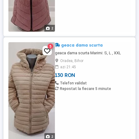
2
geaca dama scurta
5
geaca dama scurta Marimi: S, L , XXL
Oradea, Bihor
azi 21:45
130 RON
Telefon validat
Repostat la fiecare 5 minute
2