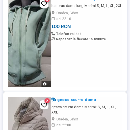
hanorac dama lung Marimi S, M, L, XL, 2XL
Oradea, Bihor
azi 22:10
100 RON
Telefon validat
Repostat la fiecare 15 minute
1
geaca scurta dama
2
geaca scurta dama Marimi: S, M, L, XL,
XXL
Oradea, Bihor
azi 22:00