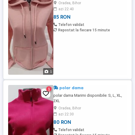
Oradea, Bihor
azi 22:40
85 RON
Telefon validat
Repostat la fiecare 15 minute
1
polar dama
1
polar dama Marimi disponibile: S, L, XL,
2XL
Oradea, Bihor
azi 22:30
80 RON
Telefon validat