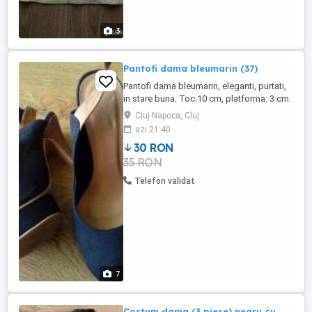
3
Pantofi dama bleumarin (37)
Pantofi dama bleumarin, eleganti, purtati,
in stare buna. Toc:10 cm, platforma: 3 cm.
Nu accept schimburi Daca anuntul este
Cluj-Napoca, Cluj
vizibil, este valabil. Cost livrare: 17 lei
azi 21:40
(posta romana) - necesita plata integral, in
30 RON
avans Cost curier: incepand cu 36 lei -
35 RON
necesita plata integral, in avans
Telefon validat
7
Costum dama (3 piese) negru cu