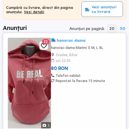
Vezi anunțuri
Cumpără cu livrare, direct din pagina
cu livrare
anunțului.
Vezi detalii
Anunțuri
20
50
Anunțuri pe pagină:
hanorac dama
22
hanorac dama Marimi S M, L XL
Oradea, Bihor
azi 22:55
80 RON
Telefon validat
Repostat la fiecare 15 minute
1