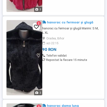
2
hanorac cu fermoar și glugă
2
hanorac cu fermoar și glugă Marimi: S M,
L XL
Oradea, Bihor
azi 22:15
90 RON
Telefon validat
Repostat la fiecare 15 minute
2
hanorac dama lung
5