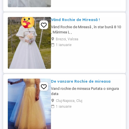
Vând Rochie de Mireasă !
Vând Rochie de Mireasă , în star bună 8 10
, Mărimea L ,
Brezoi, Valcea
1 ianuarie
De vanzare Rochie de mireasa
Vand rochie de mireasa Purtata o singura
data
Cluj-Napoca, Cluj
1 ianuarie