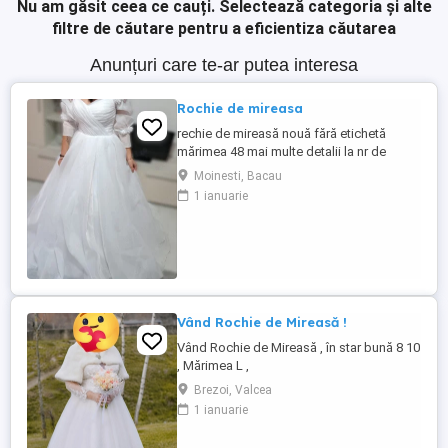
Nu am găsit ceea ce cauți.
Selectează categoria și alte
filtre de căutare pentru a eficientiza căutarea
Anunțuri care te-ar putea interesa
Rochie de mireasa
rechie de mireasă nouă fără etichetă
mărimea 48 mai multe detalii la nr de
telefon
Moinesti, Bacau
1 ianuarie
Vând Rochie de Mireasă !
Vând Rochie de Mireasă , în star bună 8 10
, Mărimea L ,
Brezoi, Valcea
1 ianuarie