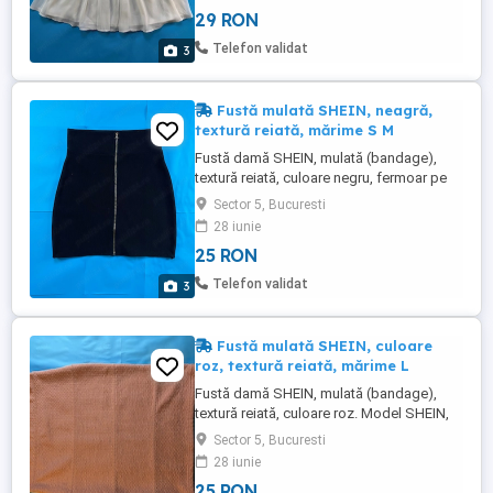
Produsul este nou, nu a fost purtat, starea
29 RON
produsului este foarte bună, după cum se
poate vedea în fotografii. Expediere în 24
Telefon validat
3
de ore ...
Fustă mulată SHEIN, neagră,
textură reiată, mărime S M
Fustă damă SHEIN, mulată (bandage),
textură reiată, culoare negru, fermoar pe
fata. Model SHEIN, croială mulată mini.
Sector 5, Bucuresti
Marime S M. Produsul este nou, nu a fost
28 iunie
purtat, starea produsului este foarte bună,
25 RON
după cum se poate vedea în fotografii.
Daca doriti mai multe fotografii cu
Telefon validat
3
produsul ma puteti ...
Fustă mulată SHEIN, culoare
roz, textură reiată, mărime L
Fustă damă SHEIN, mulată (bandage),
textură reiată, culoare roz. Model SHEIN,
croială mulată până deasupra
Sector 5, Bucuresti
genunchiului. Marime L. Produsul este
28 iunie
nou, nu a fost purtat, starea produsului
25 RON
este foarte bună, după cum se poate