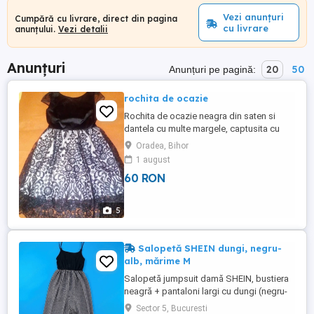
Vezi anunțuri
Cumpără cu livrare, direct din pagina
cu livrare
anunțului.
Vezi detalii
Anunțuri
20
50
Anunțuri pe pagină:
rochita de ocazie
Rochita de ocazie neagra din saten si
dantela cu multe margele, captusita cu
fermoar in spate, lungimea 95 cm, in stare
Oradea, Bihor
buna.Pret 60 lei .Trimit oriunde in tara cu
1 august
Fan Courierul sau posta romana. cu
60 RON
ramburs.
5
Salopetă SHEIN dungi, negru-
alb, mărime M
Salopetă jumpsuit damă SHEIN, bustiera
neagră + pantaloni largi cu dungi (negru-
alb), bretele ajustabile. Model SHEIN, talie
Sector 5, Bucuresti