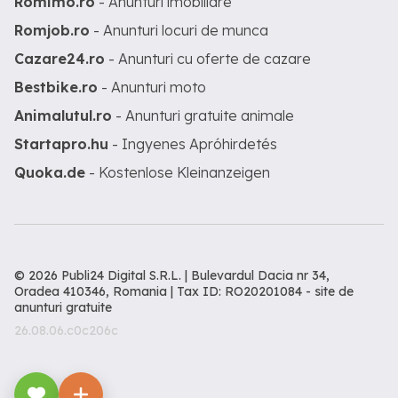
Romimo.ro
- Anunturi imobiliare
Romjob.ro
- Anunturi locuri de munca
Cazare24.ro
- Anunturi cu oferte de cazare
Bestbike.ro
- Anunturi moto
Animalutul.ro
- Anunturi gratuite animale
Startapro.hu
- Ingyenes Apróhirdetés
Quoka.de
- Kostenlose Kleinanzeigen
© 2026 Publi24 Digital S.R.L. | Bulevardul Dacia nr 34,
Oradea 410346, Romania | Tax ID: RO20201084 -
site de
anunturi gratuite
26.08.06.c0c206c