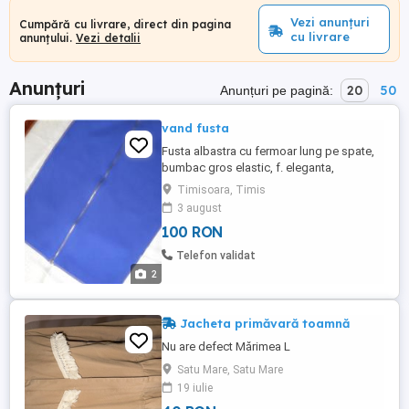
Vezi anunțuri
Cumpără cu livrare, direct din pagina
cu livrare
anunțului.
Vezi detalii
Anunțuri
20
50
Anunțuri pe pagină:
vand fusta
Fusta albastra cu fermoar lung pe spate,
bumbac gros elastic, f. eleganta,
mar.14(L), L-66, talie-80, noua
Timisoara, Timis
3 august
100 RON
Telefon validat
2
Jacheta primăvară toamnă
Nu are defect Mărimea L
Satu Mare, Satu Mare
19 iulie