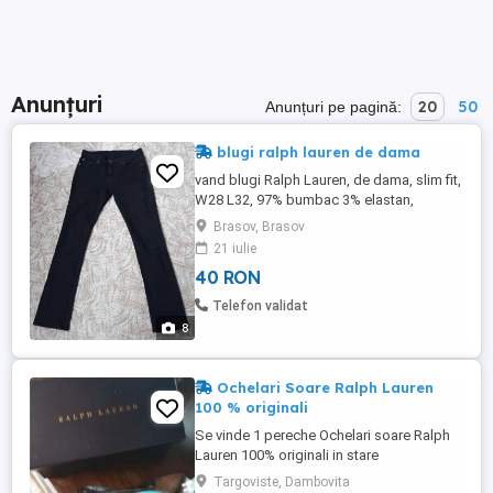
Anunțuri
20
50
Anunțuri pe pagină:
blugi ralph lauren de dama
vand blugi Ralph Lauren, de dama, slim fit,
W28 L32, 97% bumbac 3% elastan,
impecabili (ca noi)! circumferinta talie: 80
Brasov, Brasov
cm lungime pantalon: 96 cm
21 iulie
40 RON
Telefon validat
8
Ochelari Soare Ralph Lauren
100 % originali
Se vinde 1 pereche Ochelari soare Ralph
Lauren 100% originali in stare
impecabila...Ochelarii au fost achizionati
Targoviste, Dambovita