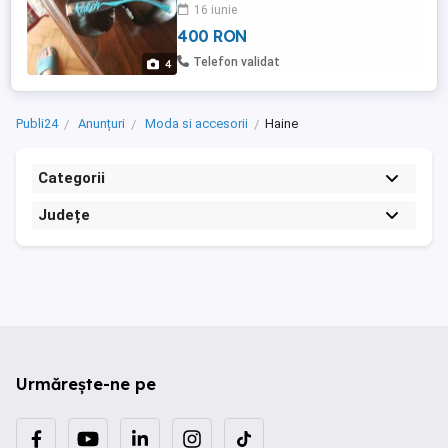
personal din anglia la pretul de 102
16 iunie
lire....rog si ofer seriozitate
400 RON
Telefon validat
4
Publi24
Anunțuri
Moda si accesorii
Haine
Categorii
Județe
Urmărește-ne pe