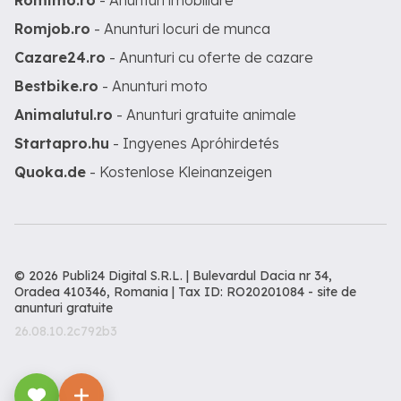
Romimo.ro
- Anunturi imobiliare
Romjob.ro
- Anunturi locuri de munca
Cazare24.ro
- Anunturi cu oferte de cazare
Bestbike.ro
- Anunturi moto
Animalutul.ro
- Anunturi gratuite animale
Startapro.hu
- Ingyenes Apróhirdetés
Quoka.de
- Kostenlose Kleinanzeigen
© 2026 Publi24 Digital S.R.L. | Bulevardul Dacia nr 34,
Oradea 410346, Romania | Tax ID: RO20201084 -
site de
anunturi gratuite
26.08.10.2c792b3