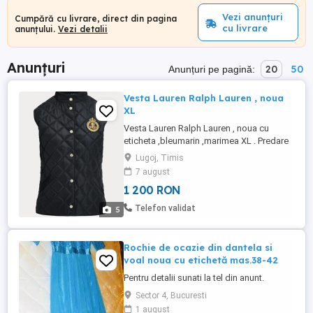
Vezi anunțuri
Cumpără cu livrare, direct din pagina
cu livrare
anunțului.
Vezi detalii
Anunțuri
20
50
Anunțuri pe pagină:
Vesta Lauren Ralph Lauren , noua
XL
Vesta Lauren Ralph Lauren , noua cu
eticheta ,bleumarin ,marimea XL . Predare
personala in Lugoj . un
Lugoj, Timis
7 august
1 200 RON
Telefon validat
5
Rochie de ocazie din dantela si
voal noua cu etichetă mas.38-42
Pentru detalii sunati la tel din anunt.
Sector 4, Bucuresti
1 august