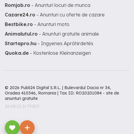
Romjob.ro
- Anunturi locuri de munca
Cazare24.ro
- Anunturi cu oferte de cazare
Bestbike.ro
- Anunturi moto
Animalutul.ro
- Anunturi gratuite animale
Startapro.hu
- Ingyenes Apróhirdetés
Quoka.de
- Kostenlose Kleinanzeigen
© 2026 Publi24 Digital S.R.L. | Bulevardul Dacia nr 34,
Oradea 410346, Romania | Tax ID: RO20201084 -
site de
anunturi gratuite
26.08.10.2c792b3