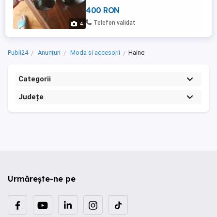
lire....rog si ofer seriozitate
400 RON
Telefon validat
4
Publi24
Anunțuri
Moda si accesorii
Haine
Categorii
Județe
Urmărește-ne pe