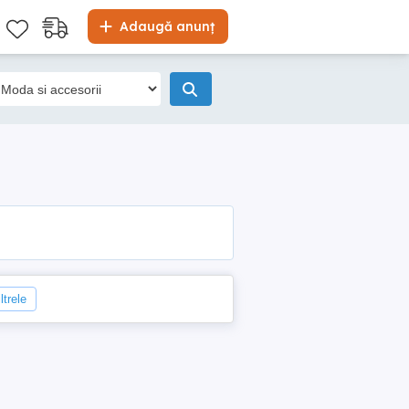
Adaugă anunț
ltrele