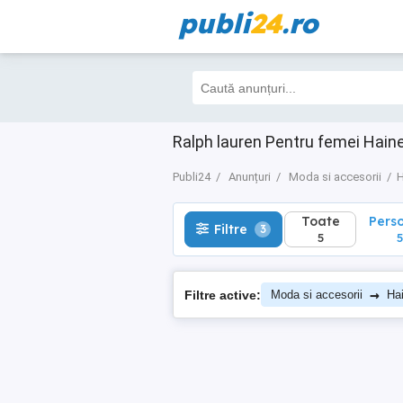
publi
24
.ro
Toate
Perso
Filtre
3
5
5
Ralph lauren Pentru femei Hain
Publi24
Anunțuri
Moda si accesorii
H
Toate
Pers
Filtre
3
5
5
→
Filtre active:
Moda si accesorii
Ha