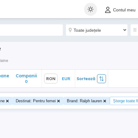
ane
Companii
RON
EUR
Sortează
Contul meu
0
e
aine
oane
Companii
RON
EUR
Sortează
0
ine
Destinat: Pentru femei
Brand: Ralph lauren
Șterge toate fi