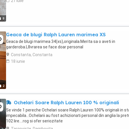
21 iulie
8
Geaca de blugi Ralph Lauren marimea XS
Geaca de blugi marimea 34(xs),originala.Merita sa o aveti in
garderoba.L8vrarea se face doar personal
Constanta, Constanta
18 iunie
2
Ochelari Soare Ralph Lauren 100 % originali
Se vinde 1 pereche Ochelari soare Ralph Lauren 100% originali in st
impecabila...Ochelarii au fost achizionati personal din anglia la pret
102 lire....rog si ofer seriozitate
Targoviste, Dambovita