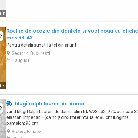
5
Rochie de ocazie din dantela si voal noua cu etich
mas.38-42
Pentru detalii sunati la tel din anunt.
Sector 4, Bucuresti
1 august
4
blugi ralph lauren de dama
vand blugi Ralph Lauren, de dama, slim fit, W28 L32, 97% bumbac 3
elastan, impecabili (ca noi)! circumferinta talie: 80 cm lungime
pantalon: 96 cm
Brasov, Brasov