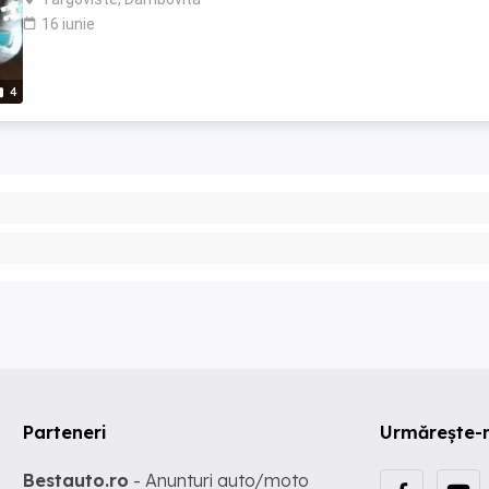
16 iunie
4
Parteneri
Urmărește-
Bestauto.ro
- Anunturi auto/moto