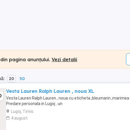
 din pagina anunțului.
Vezi detalii
nă:
20
50
Vesta Lauren Ralph Lauren , noua XL
Vesta Lauren Ralph Lauren , noua cu eticheta ,bleumarin ,marimea 
Predare personala in Lugoj . un
Lugoj, Timis
4 august