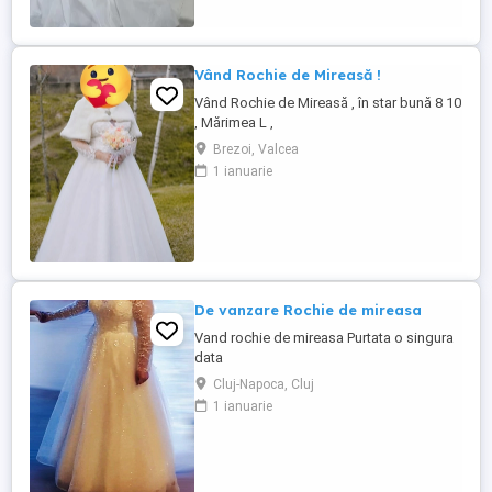
Vând Rochie de Mireasă !
Vând Rochie de Mireasă , în star bună 8 10
, Mărimea L ,
Brezoi, Valcea
1 ianuarie
De vanzare Rochie de mireasa
Vand rochie de mireasa Purtata o singura
data
Cluj-Napoca, Cluj
1 ianuarie