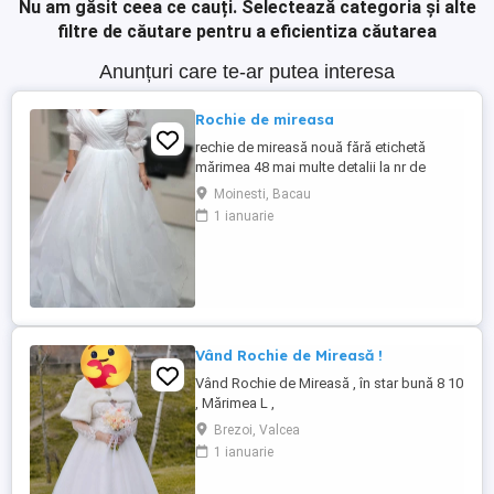
Nu am găsit ceea ce cauți.
Selectează categoria și alte
filtre de căutare pentru a eficientiza căutarea
Anunțuri care te-ar putea interesa
Rochie de mireasa
rechie de mireasă nouă fără etichetă
mărimea 48 mai multe detalii la nr de
telefon
Moinesti, Bacau
1 ianuarie
Vând Rochie de Mireasă !
Vând Rochie de Mireasă , în star bună 8 10
, Mărimea L ,
Brezoi, Valcea
1 ianuarie