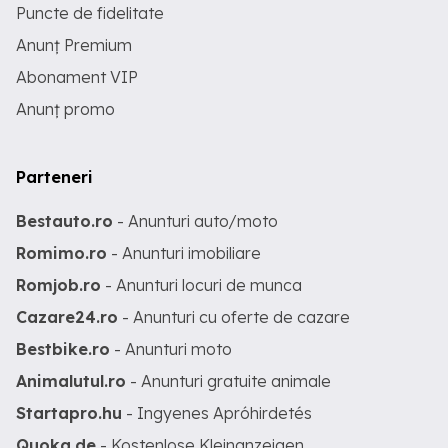
Puncte de fidelitate
Anunț Premium
Abonament VIP
Anunț promo
Parteneri
Bestauto.ro
- Anunturi auto/moto
Romimo.ro
- Anunturi imobiliare
Romjob.ro
- Anunturi locuri de munca
Cazare24.ro
- Anunturi cu oferte de cazare
Bestbike.ro
- Anunturi moto
Animalutul.ro
- Anunturi gratuite animale
Startapro.hu
- Ingyenes Apróhirdetés
Quoka.de
- Kostenlose Kleinanzeigen