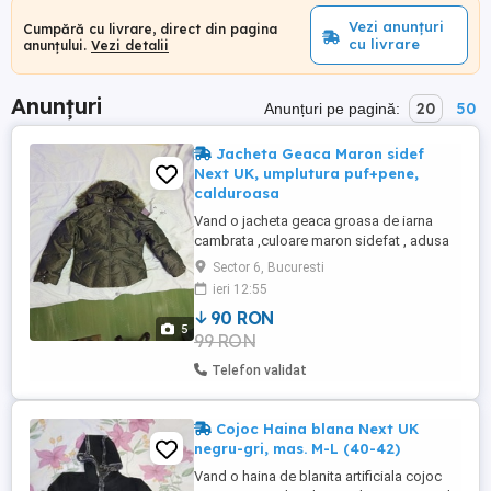
Vezi anunțuri
Cumpără cu livrare, direct din pagina
cu livrare
anunțului.
Vezi detalii
Anunțuri
20
50
Anunțuri pe pagină:
Jacheta Geaca Maron sidef
Next UK, umplutura puf+pene,
calduroasa
Vand o jacheta geaca groasa de iarna
cambrata ,culoare maron sidefat , adusa
din Anglia cumparata din magazinul Next
Sector 6, Bucuresti
de acolo , cu umplutura de puf + pene , cu
ieri 12:55
blanita pe marginea la gluga , cu multiple
90 RON
buzunare inchise cu fermuar fiecare , ce
5
99 RON
vine foarte bine pe corp si foarte
calduroasa perfecta ...
Telefon validat
Cojoc Haina blana Next UK
negru-gri, mas. M-L (40-42)
Vand o haina de blanita artificiala cojoc