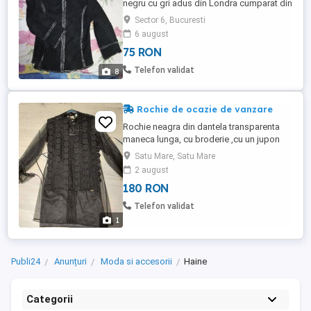
negru cu gri adus din Londra cumparat din
magazinul Next de acolo , foarte comod
Sector 6, Bucuresti
si calduros, perfect pentru vremea rece
6 august
pentru orice eveniment , la munca , la
75 RON
scoala, sau oriunde doriti sa mergeti,
acest cojoc in combinatie cu un pulover
Telefon validat
8
sau bluza , orice ...
Rochie de ocazie de vanzare
Rochie neagra din dantela transparenta
maneca lunga, cu broderie ,cu un jupon
din saten cu bretele subrtiri separat de
Satu Mare, Satu Mare
rocchie sub dantela,purtata o singura data
2 august
marimea 42 44 L- pret 150 ron ESTE CU O
180 RON
LUNGIME DE la cu o palma deasupra
genunchilor
Telefon validat
1
Publi24
Anunțuri
Moda si accesorii
Haine
Categorii