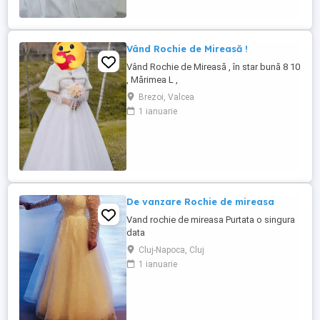
Vând Rochie de Mireasă !
Vând Rochie de Mireasă , în star bună 8 10
, Mărimea L ,
Brezoi, Valcea
1 ianuarie
De vanzare Rochie de mireasa
Vand rochie de mireasa Purtata o singura
data
Cluj-Napoca, Cluj
1 ianuarie