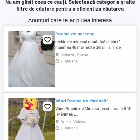
Nu am găsit ceea ce cauți.
Selectează categoria și alte
filtre de căutare pentru a eficientiza căutarea
Anunțuri care te-ar putea interesa
Rochie de mireasa
rechie de mireasă nouă fără etichetă
mărimea 48 mai multe detalii la nr de
telefon
Moinesti, Bacau
1 ianuarie
Vând Rochie de Mireasă !
Vând Rochie de Mireasă , în star bună 8 10
, Mărimea L ,
Brezoi, Valcea
1 ianuarie