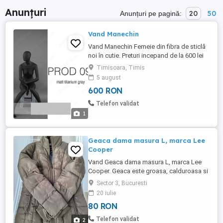
Anunțuri
20
50
Anunțuri pe pagină:
Vand Manechin
Vand Manechin Femeie din fibra de sticlă
noi în cutie. Preturi incepand de la 600 lei
buc ofer factura
Timisoara, Timis
5 august
600 RON
Telefon validat
1
Geaca dama masura L, marca Lee
Cooper
Vand Geaca dama masura L, marca Lee
Cooper. Geaca este groasa, calduroasa si
a fost purtata de cateva ori fiind in stare
Sector 3, Bucuresti
foarte buna. Fotografiie sunt reale.
20 iulie
80 RON
Telefon validat
2