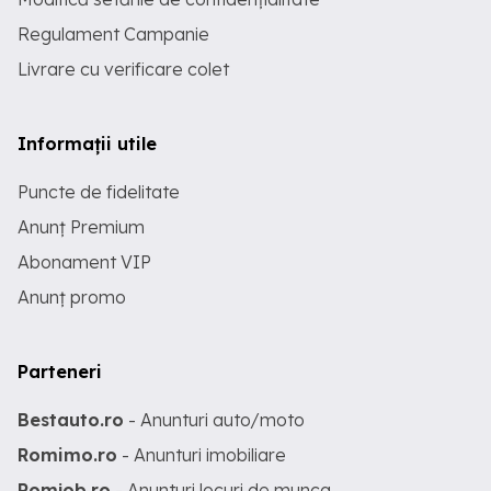
Regulament Campanie
Livrare cu verificare colet
Informații utile
Puncte de fidelitate
Anunț Premium
Abonament VIP
Anunț promo
Parteneri
Bestauto.ro
- Anunturi auto/moto
Romimo.ro
- Anunturi imobiliare
Romjob.ro
- Anunturi locuri de munca