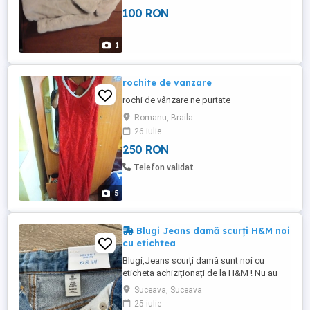
100 RON
1
rochite de vanzare
rochi de vânzare ne purtate
Romanu, Braila
26 iulie
250 RON
Telefon validat
5
Blugi Jeans damă scurți H&M noi
cu etichtea
Blugi,Jeans scurți damă sunt noi cu
eticheta achiziționați de la H&M ! Nu au
fost nici probați..sunt noi cu eticheta!
Suceava, Suceava
25 iulie