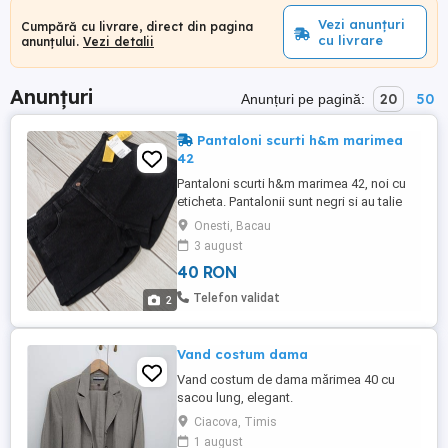
Vezi anunțuri
Cumpără cu livrare, direct din pagina
cu livrare
anunțului.
Vezi detalii
Anunțuri
20
50
Anunțuri pe pagină:
Pantaloni scurti h&m marimea
42
Pantaloni scurti h&m marimea 42, noi cu
eticheta. Pantalonii sunt negri si au talie
normala
Onesti, Bacau
3 august
40 RON
Telefon validat
2
Vand costum dama
Vand costum de dama mărimea 40 cu
sacou lung, elegant.
Ciacova, Timis
1 august