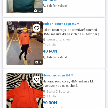
Telefon validat
10
palton scurt roșu H&M
Palton scurt roșu, de primăvară toamnă,
H&M, măsura 40, se închide cu fermoar și
3 nasturi deosebiți, cu buzunare. La spate
Sector 2, Bucuresti
este efect de buburuză. Culoare nuanță
22 iulie
roșu corai.
40 RON
Telefon validat
4
Hanorac roșu H&M
Hanorac roșu corai, H&M, măsura M
oversize, nou cu etichetă.
Sector 2, Bucuresti
22 iulie
90 RON