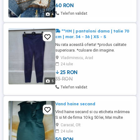
60 RON
Telefon validat
4
**HM | pantaloni dama | talie 70
cm | mar. 34 - 36 | XS - S
Nu rata această oferta! *produs calitate
superioara. *culoare din imagine.
*material din imagine. ***stare buna.
Vladimirescu, Arad
produs utilizat. NU FAC SCHIMBURI
24 iulie
25 RON
35 RON
5
Telefon validat
Vand haine secand
Vînd haine secand si cu eticheta mărimea
S si M de firma 10 kg 50 lei, Mai multe
detalii si poze la nr de telefon .
Caracal, Olt
24 iulie
50 RON