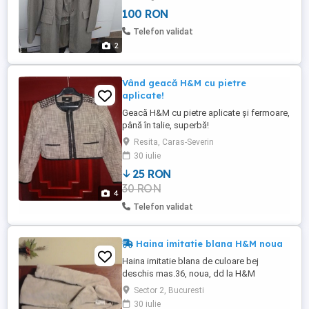
100 RON
Telefon validat
2
Vând geacă H&M cu pietre
aplicate!
Geacă H&M cu pietre aplicate și fermoare,
până în talie, superbă!
Resita, Caras-Severin
30 iulie
25 RON
30 RON
4
Telefon validat
Haina imitatie blana H&M noua
Haina imitatie blana de culoare bej
deschis mas.36, noua, dd la H&M
Sector 2, Bucuresti
30 iulie