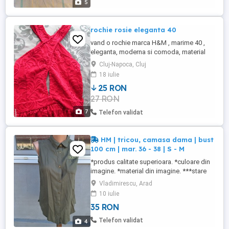
5
rochie rosie eleganta 40
vand o rochie marca H&M , marime 40 ,
eleganta, moderna si comoda, material
nesifonabil, culoare rosie foarte placuta,
Cluj-Napoca, Cluj
nimic strident, material dantelat cu
18 iulie
caqptuseala de aceiasi culoare, nu este
25 RON
transparenta, partea de sus are umerii goi
27 RON
si se petrece in jurul gatului, circumferinta
la piept este ...
7
Telefon validat
HM | tricou, camasa dama | bust
100 cm | mar. 36 - 38 | S - M
*produs calitate superioara. *culoare din
imagine. *material din imagine. ***stare
buna. produs utilizat. NU FAC SCHIMBURI
Vladimirescu, Arad
10 iulie
35 RON
Telefon validat
4