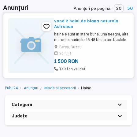
Anunțuri
20
50
Anunțuri pe pagină:
vand 2 haini de blana naturala
Astrahan
hainele sunt in stare buna, una neagra, alta
maronie marimile 46-48 blana are buclele
de marime medie, bine conturate 1500 lei
Berca, Buzau
amandoua
26 iulie
1 500 RON
Telefon validat
Publi24
Anunțuri
Moda si accesorii
Haine
Categorii
Județe