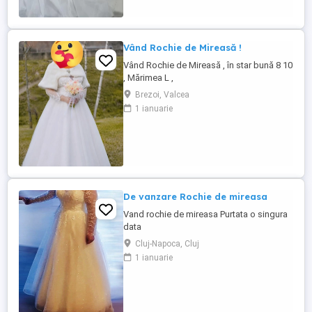
Vând Rochie de Mireasă !
Vând Rochie de Mireasă , în star bună 8 10
, Mărimea L ,
Brezoi, Valcea
1 ianuarie
De vanzare Rochie de mireasa
Vand rochie de mireasa Purtata o singura
data
Cluj-Napoca, Cluj
1 ianuarie