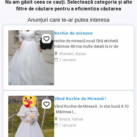
Nu am găsit ceea ce cauți.
Selectează categoria și alte
filtre de căutare pentru a eficientiza căutarea
Anunțuri care te-ar putea interesa
Rochie de mireasa
rechie de mireasă nouă fără etichetă
mărimea 48 mai multe detalii la nr de
telefon
Moinesti, Bacau
1 ianuarie
Vând Rochie de Mireasă !
Vând Rochie de Mireasă , în star bună 8 10
, Mărimea L ,
Brezoi, Valcea
1 ianuarie