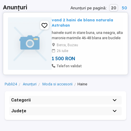
Anunțuri
20
50
Anunțuri pe pagină:
vand 2 haini de blana naturala
Astrahan
hainele sunt in stare buna, una neagra, alta
maronie marimile 46-48 blana are buclele
de marime medie, bine conturate 1500 lei
Berca, Buzau
amandoua
26 iulie
1 500 RON
Telefon validat
Publi24
Anunțuri
Moda si accesorii
Haine
Categorii
Județe