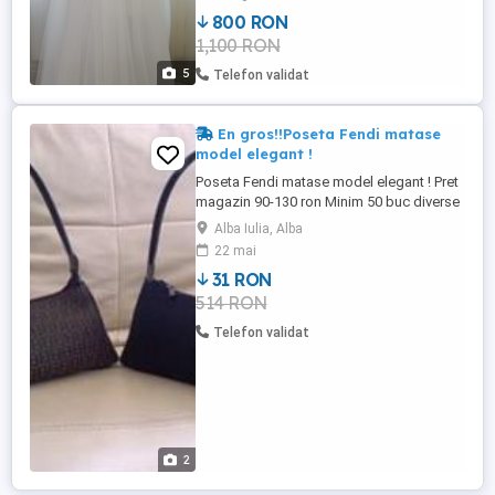
800 RON
1,100 RON
5
Telefon validat
En gros!!Poseta Fendi matase
model elegant !
Poseta Fendi matase model elegant ! Pret
magazin 90-130 ron Minim 50 buc diverse
modele !
Alba Iulia, Alba
22 mai
31 RON
514 RON
Telefon validat
2