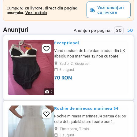
Vezi anunțuri
Cumpără cu livrare, direct din pagina
cu livrare
anunțului.
Vezi detalii
Anunțuri
20
50
Anunțuri pe pagină:
Exceptional
Vand costum de baie dama adus din UK
absolu nou marimea 12 nou cu toate
etochetele originale
Sector 2, Bucuresti
3 august
70 RON
2
Rochie de mireasa marimea 34
Rochie mireasa marimea34 partea de jos
este detașabilă stare foarte bună.
Timisoara, Timis
3 august