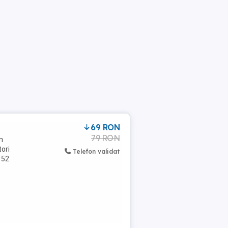
69 RON
79 RON
m
tori
Telefon validat
 52