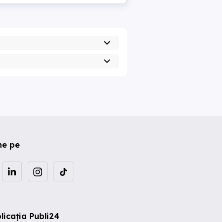
ne pe
licația Publi24