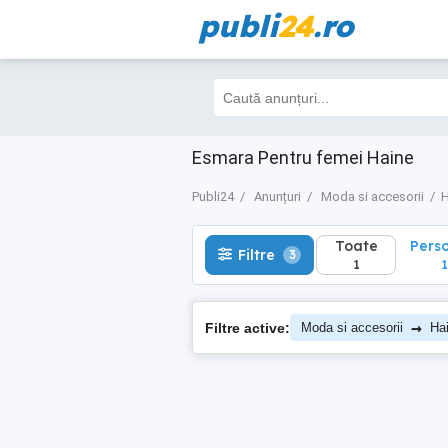
publi
24
.ro
Toate
Perso
Filtre
3
1
1
Esmara Pentru femei Haine
Publi24
Anunțuri
Moda si accesorii
H
Toate
Pers
Filtre
3
1
1
→
Filtre active:
Moda si accesorii
Ha