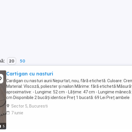
nă:
20
50
Cartigan cu nasturi
Cardigan cu nasturi aurii Nepurtat, nou, fără etichetă. Culoare: Cre
Material: Vîscoză, poliester și nailon Mărime: fără etichetă Măsură
aproximative: - Lungime: 52 cm - Lățime: 47 cm - Lungime mânecă:
cm Disponibile 2 bucăți identice Preț 1 bucată: 69 Lei Preț ambele
bucăți: 129 Lei
Sector 5, Bucuresti
7 iunie
5