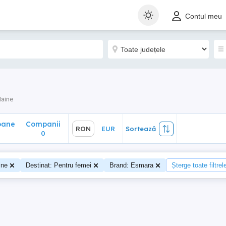
ane
Companii
RON
EUR
Sortează
Contul meu
0
aine
oane
Companii
RON
EUR
Sortează
0
ine
Destinat: Pentru femei
Brand: Esmara
Șterge toate filtrel