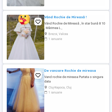
Vând Rochie de Mireasă !
Vând Rochie de Mireasă , în star bună 8 10
, Mărimea L ,
Brezoi, Valcea
1 ianuarie
De vanzare Rochie de mireasa
Vand rochie de mireasa Purtata o singura
data
Cluj-Napoca, Cluj
1 ianuarie