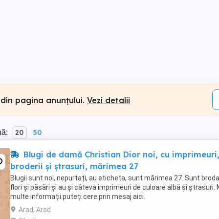
 din pagina anunțului.
Vezi detalii
nă:
20
50
Blugi de damă Christian Dior noi, cu imprimeuri
broderii și ștrasuri, mărimea 27
Blugii sunt noi, nepurtați, au eticheta, sunt mărimea 27. Sunt broda
flori și păsări și au și câteva imprimeuri de culoare albă și ștrasuri.
multe informații puteți cere prin mesaj aici.
Arad, Arad