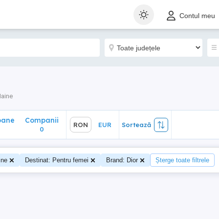
ane
Companii
RON
EUR
Sortează
Contul meu
0
aine
oane
Companii
RON
EUR
Sortează
0
ine
Destinat: Pentru femei
Brand: Dior
Șterge toate filtrele