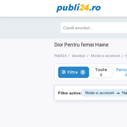
publi
24
.ro
Toate
Perso
Filtre
3
3
3
Dior Pentru femei Haine
Publi24
Anunțuri
Moda si accesorii
H
Toate
Pers
Filtre
3
3
3
→
Filtre active:
Moda si accesorii
Ha