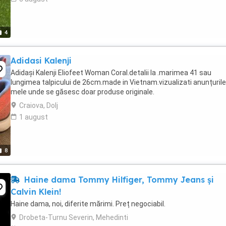
4
Adidasi Kalenji
Adidași Kalenji Eliofeet Woman Coral.detalii la .marimea 41 sau
lungimea talpicului de 26cm.made in Vietnam.vizualizati anunțurile
mele unde se găsesc doar produse originale.
Craiova, Dolj
1 august
8
Haine dama Tommy Hilfiger, Tommy Jeans și
Calvin Klein!
Haine dama, noi, diferite mărimi. Preț negociabil.
Drobeta-Turnu Severin, Mehedinti