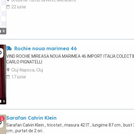
Drobeta-Turnu Severin, Mehedinti
22 iunie
8
Rochie noua marimea 46
VIND ROCHIE MIREASA NOUA MARIMEA 46 IMPORT ITALIA COLECTI
CARLO PIGNATELLI
Cluj-Napoca, Cluj
17 iunie
6
Sarafan Calvin Klein
1
Sarafan Calvin Klein , tricotat , masura 42 IT , lungime 87 cm , bust
cm , purtat de 2 ori .