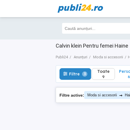
publi
24
.ro
Toate
Perso
Filtre
3
9
6
Calvin klein Pentru femei Haine
Publi24
Anunțuri
Moda si accesorii
H
Toate
Pers
Filtre
3
9
6
→
Filtre active:
Moda si accesorii
Ha