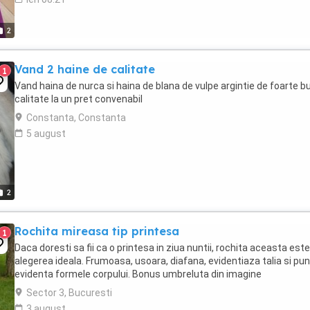
2
Vand 2 haine de calitate
1
Vand haina de nurca si haina de blana de vulpe argintie de foarte b
calitate la un pret convenabil
Constanta, Constanta
5 august
2
Rochita mireasa tip printesa
1
Daca doresti sa fii ca o printesa in ziua nuntii, rochita aceasta este
alegerea ideala. Frumoasa, usoara, diafana, evidentiaza talia si pun
evidenta formele corpului. Bonus umbreluta din imagine
Sector 3, Bucuresti
3 august