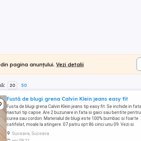
 din pagina anunțului.
Vezi detalii
nă:
20
50
Fustă de blugi grena Calvin Klein jeans easy fit
Fusta de blugi grena Calvin Klein jeans tip easy fit. Se inchide in fat
nasturi tip capse. Are 2 buzunare in fata si gaici sau bentite pentru
curea sau cordon. Materialul de blugi este 100% bumbac si foarte
catifelat, moale la atingere. 07 patru opt 86 cinci unu 09. Vezi si
celelalte anunturi ale ...
Suceava, Suceava
ieri 08:21