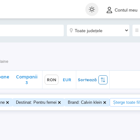
ane
Companii
RON
EUR
Sortează
Contul meu
3
aine
oane
Companii
RON
EUR
Sortează
3
ine
Destinat: Pentru femei
Brand: Calvin klein
Șterge toate fil