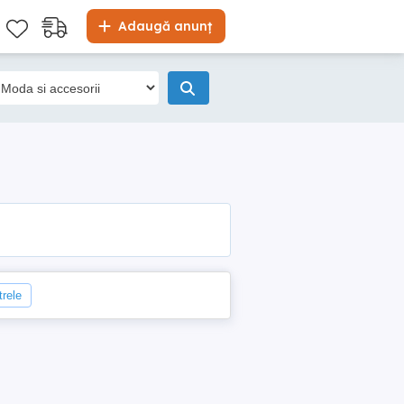
Adaugă anunț
trele