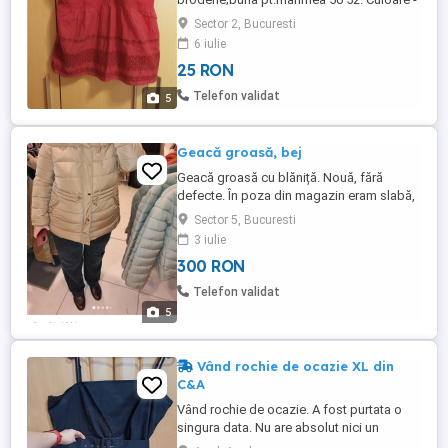
caramizie. Material - bumbac100%. La
Sector 2, Bucuresti
baza ,bluza este puțin evazata La
6 iulie
baza,lățimea bluzei este de 58 cm;
25 RON
circumferința - 58 2 - 116 cm. La baza,pe
laterale bluza are doua slituri,cu înălțimea
Telefon validat
5
de 5 cm. La spate ,in partea ...
Geacă groasă, bej
Geacă groasă cu blăniță. Nouă, fără
defecte. În poza din magazin eram slabă,
comparativ cu acum. Am cumpărat-o. Am
Sector 5, Bucuresti
purtat-o câteva zile(3) într-o vacanță
3 iulie
scurtă, pentru că aveam altele de zi cu zi.
300 RON
Acum am probat-o și, din păcate, nu îmi
mai este pe măsură. De altfel, este foarte
Telefon validat
călduroasă ! Chiar ...
5
Vând rochie de ocazie XL din
C&A
Vând rochie de ocazie. A fost purtata o
singura data. Nu are absolut nici un
defect. Are o curea din material care se