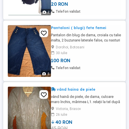
20 RON
,.. tot timpul in centrul atentiei. Bluzita este
adusa din Londra si apartine brand-ului ...
Telefon validat
2
Pantaloni ( blugi) fete femei
Pantalon din blug de dama, croiala cu talie
inalta, 2 buzunare laterale false, cu nasturi
pt efect, 2 buzunare spate functionale,
Dorohoi, Botosani
inchidere cu fermoar si nasture.Talie 82
30 iulie
cm, lungime crac 92 cm, teeminatie
100 RON
28.5cm, lungime interioara 63 cm, sold
109 cm. Blugii sunt noi, stare impecabila.
Telefon validat
Nu au fost folositi ...
5
vând haina de piele
vând haină de piele, de dama, culoare
maro închis, mărimea L1. relații la tel după
ora16.
Victoria, Brasov
26 iulie
40 RON
45 RON