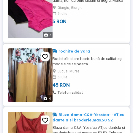
damă, noi. Culorile ciclam si negru. Marca
The lingerie de la C&A, mărimea S, 95 %
Giurgiu, Giurgiu
bumbac. Circumferinta este de circa 72
9 iulie
cm dar par să se întindă lejer până la 90
5 RON
cm. Mentionati pe care il alegeti (pretul
este pe bucata), retinand faptul ca livrarea
se face cu ...
3
rochite de vara
Rochite în stare foarte bună de calitate și
modele ce se poarta .
Ludus, Mures
6 iulie
45 RON
Telefon validat
4
Bluza dama-C&A-Yessica- -AT,cu
dantela si broderie,mas.50 52
Bluza dama-C&A- Yessica-AT,cu dantela și
broderie;buna pt.marimea 50 52. Culoare -