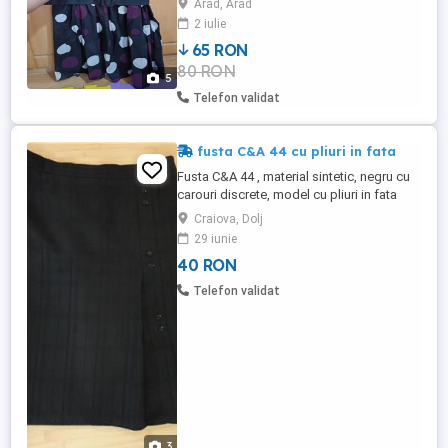
Arad, Arad
poate strange pe talie. A fost cumparata
2 iulie
de noua din magazinul C&A
65 RON
80 RON
5
Telefon validat
fusta C&A 44 cu pliuri in fata
Fusta C&A 44 , material sintetic, negru cu
carouri discrete, model cu pliuri in fata
Stare excelenta, practic noua
Craiova, Dolj
29 iunie
40 RON
Telefon validat
3