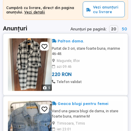
Vezi anunțuri
Cumpără cu livrare, direct din pagina
cu livrare
anunțului.
Vezi detalii
Anunțuri
20
50
Anunțuri pe pagină:
Palton dama.
Purtat de 3 ori, stare foarte buna, marime
46-48.
Magurele, Ilfov
azi 09:46
220 RON
Telefon validat
5
Geaca blugi pentru femei
Vand una geaca blugi de dama, in stare
foarte buna, marime M
Timisoara, Timis
ieri 23:01