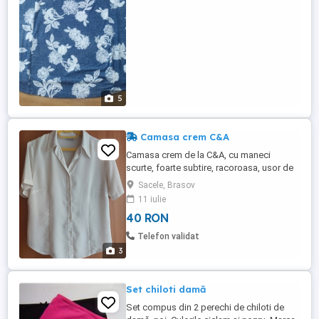
5
Camasa crem C&A
Camasa crem de la C&A, cu maneci
scurte, foarte subtire, racoroasa, usor de
calcat, marimea 42. Stare foarte buna.
Sacele, Brasov
11 iulie
40 RON
Telefon validat
3
Set chiloti damă
Set compus din 2 perechi de chiloti de