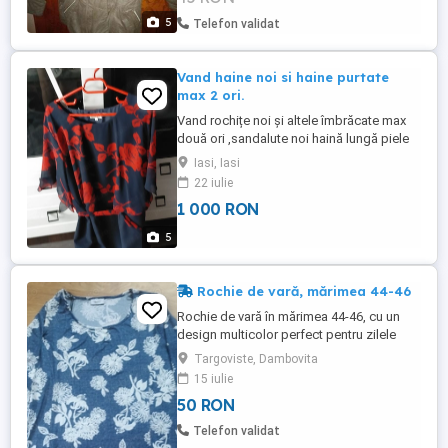
5
Telefon validat
Vand haine noi si haine purtate
max 2 ori.
Vand rochițe noi și altele îmbrăcate max
două ori ,sandalute noi haină lungă piele
cu glugă detașabilă scurta neagră măr 54
Iasi, Iasi
,52 noi ,la un preț acceptabil pentru toate
22 iulie
buzunarele!
1 000 RON
5
Rochie de vară, mărimea 44-46
Rochie de vară în mărimea 44-46, cu un
design multicolor perfect pentru zilele
călduroase. O piesă ideală pentru a te
Targoviste, Dambovita
simți confortabil și a arăta elegant în
15 iulie
același timp.
50 RON
Telefon validat