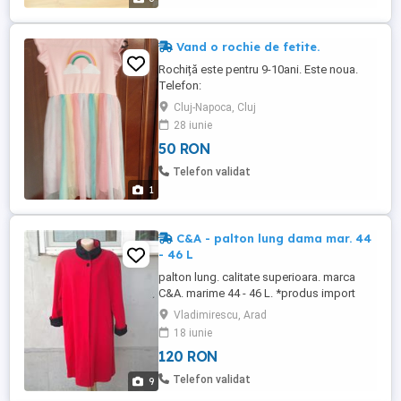
Vand o rochie de fetite.
Rochiță este pentru 9-10ani. Este noua.
Telefon:
Cluj-Napoca, Cluj
28 iunie
50 RON
Telefon validat
1
C&A - palton lung dama mar. 44
- 46 L
palton lung. calitate superioara. marca
C&A. marime 44 - 46 L. *produs import
Germania. **stare buna. produs utilizat.
Vladimirescu, Arad
NU FAC SCHIMBURI ***dimesiuni Umeri
18 iunie
48 cm Bust 126 cm Lungime 110 cm
120 RON
Telefon validat
9