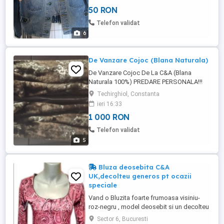
50 RON
Telefon validat
6
De Vanzare Cojoc (Blana Naturala)
De Vanzare Cojoc De La C&A (Blana
Naturala 100%) PREDARE PERSONALA!!!
Techirghiol, Constanta
ieri 16:33
1 000 RON
Telefon validat
5
Bluza deosebita C&A
UK,decolteu generos pt ocazii
speciale
Vand o Bluzita foarte frumoasa visiniu-
roz-negru , model deosebit si un decolteu
frumos , perfecta pentru ocazii deosebite
Sector 6, Bucuresti