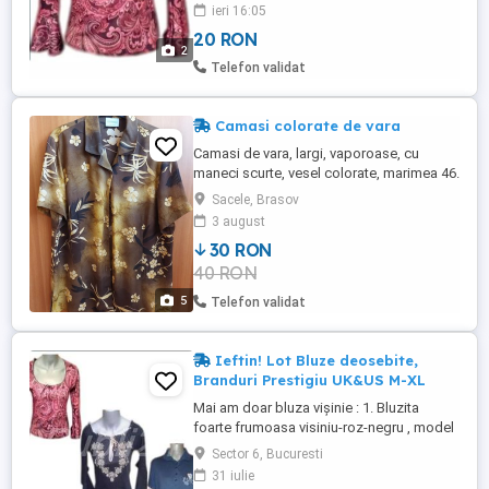
in combinatie cu o fusta sau pantaloni
ieri 16:05
...poti fi vedeta serii ,.. tot timpul in centrul
20 RON
atentiei. Bluzita este adusa din Londra si
2
apartine brand-ului C&A Clockhouse , este
Telefon validat
in perfecta ...
Camasi colorate de vara
Camasi de vara, largi, vaporoase, cu
maneci scurte, vesel colorate, marimea 46.
Pretul este pentru o bucata.
Sacele, Brasov
3 august
30 RON
40 RON
5
Telefon validat
Ieftin! Lot Bluze deosebite,
Branduri Prestigiu UK&US M-XL
Mai am doar bluza vișinie : 1. Bluzita
foarte frumoasa visiniu-roz-negru , model
deosebit si un decolteu frumos , perfecta
Sector 6, Bucuresti
pentru ocazii deosebite in combinatie cu
31 iulie
o fusta sau pantaloni ...poti fi vedeta serii