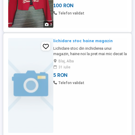
100 RON
Telefon validat
3
lichidare stoc haine magazin
Lichidare stoc din inchiderea unui
magazin, haine noi la pret mai mic decat la
second. Sunt haine de la 5-6 lei la rochite
Blaj, Alba
de peste 200 lei. Cine achizitioneaza tot
31 iulie
stocul pretul este de 5 lei bucata -
5 RON
valoarea la 5 rochii. Doar cu factura pret
inclus tva si deductibil. Pentru mai multe
Telefon validat
relatii sunati ...