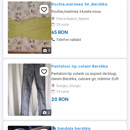
Rochie,marimea 34 ,Bershka
Rochie,marimea 34,este noua.
Piatra Neamt, Neamt
25 iunie
65 RON
Telefon validat
3
Pantaloni tip colant Bershka
Pantaloni tip colanti cu aspect de blugi,
denim Bershka, culoare gri, mărime: EUR
34, IT 38, UK 6, MEX 24, material: 98 %
Giurgiu, Giurgiu
bumbac si 2 % elastan, cu elastic si la
19 iunie
partea de jos. Au 68 cm pe talie, 97 cm
20 RON
lungime si 81-82 cm lungimea interioară a
cracului. Atentie: materialul este solid ca
cel de blugi ...
2
Sandale bershka