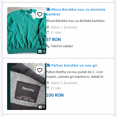
Bluza Bershka nou cu eticheta
bumbac
Bluza Bershka nou cu eticheta bumbac
Sector 1, Bucuresti
31 iulie
57 RON
Telefon validat
4
Palton bershka ca nou gri
Palton Bertha ca nou purtat de 3 , 4 ori
maxim, culoare gri marime m..detalii în
poza
Sector 3, Bucuresti
31 iulie
100 RON
2