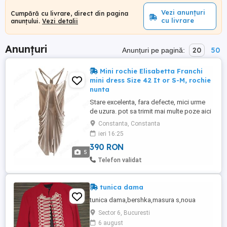
Vezi anunțuri
Cumpără cu livrare, direct din pagina
cu livrare
anunțului.
Vezi detalii
Anunțuri
20
50
Anunțuri pe pagină:
Mini rochie Elisabetta Franchi
mini dress Size 42 It or S-M, rochie
nunta
Stare excelenta, fara defecte, mici urme
de uzura. pot sa trimit mai multe poze aici
sau pe WhatApp Beautiful dress by
Constanta, Constanta
Elisabetta Franchi. Suitable for special
ieri 16:25
occasions. The L label shows the size 42
390 RON
Italian. This beautiful light beige color
5
dress looks and feels amazing. Worn
Telefon validat
once at an event for ...
tunica dama
tunica dama,bershka,masura s,noua
Sector 6, Bucuresti
6 august