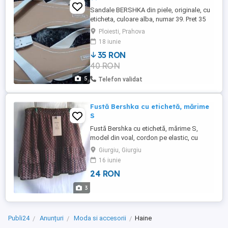
Sandale BERSHKA din piele, originale, cu
eticheta, culoare alba, numar 39. Pret 35
lei.
Ploiesti, Prahova
18 iunie
35 RON
40 RON
5
Telefon validat
Fustă Bershka cu etichetă, mărime
S
Fustă Bershka cu etichetă, mărime S,
model din voal, cordon pe elastic, cu
dublură neagră. Modelul are niste forme
Giurgiu, Giurgiu
geometrice cărămizii si cu alb pe fondul
16 iunie
negru iar fusta are volane în partea de jos.
24 RON
Aveti imagine si cu poala fustei, să vedeti
cât de bine este finisat voalul pe dos cu o
3
bandă de organza ...
Publi24
Anunțuri
Moda si accesorii
Haine