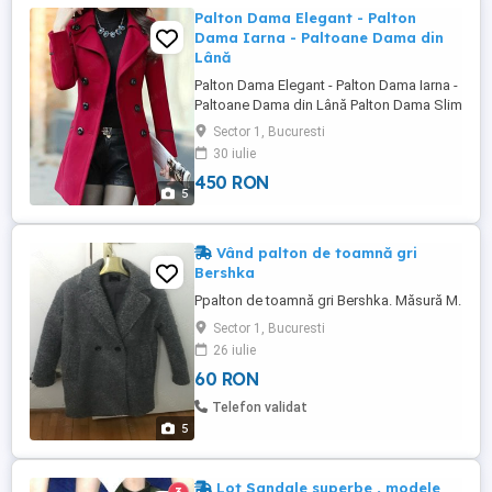
Palton Dama Elegant - Palton
Dama Iarna - Paltoane Dama din
Lână
Palton Dama Elegant - Palton Dama Iarna -
Paltoane Dama din Lână Palton Dama Slim
Fit - Comanda WhatsApp Culoare: Rosu
Sector 1, Bucuresti
Marimi: 36 | 38 | 40 42 | 44 | 46 |. Palton
30 iulie
Dama Elegant Slim Fit din lână Descoperă
450 RON
eleganța într-un nou mod! Paltoanele de
5
damă de la atelierul A.I. Fashion sunt
create cu ...
Vând palton de toamnă gri
Bershka
Ppalton de toamnă gri Bershka. Măsură M.
Sector 1, Bucuresti
26 iulie
60 RON
Telefon validat
5
Lot Sandale superbe , modele