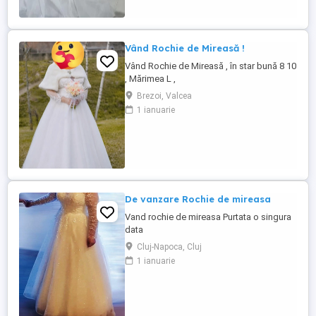
Vând Rochie de Mireasă !
Vând Rochie de Mireasă , în star bună 8 10
, Mărimea L ,
Brezoi, Valcea
1 ianuarie
De vanzare Rochie de mireasa
Vand rochie de mireasa Purtata o singura
data
Cluj-Napoca, Cluj
1 ianuarie