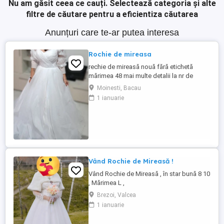
Nu am găsit ceea ce cauți.
Selectează categoria și alte
filtre de căutare pentru a eficientiza căutarea
Anunțuri care te-ar putea interesa
Rochie de mireasa
rechie de mireasă nouă fără etichetă
mărimea 48 mai multe detalii la nr de
telefon
Moinesti, Bacau
1 ianuarie
Vând Rochie de Mireasă !
Vând Rochie de Mireasă , în star bună 8 10
, Mărimea L ,
Brezoi, Valcea
1 ianuarie