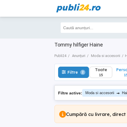
publi
24
.ro
Toate
Perso
Filtre
2
15
15
Tommy hilfiger Haine
Publi24
Anunțuri
Moda si accesorii
H
Toate
Pers
Filtre
2
15
1
→
Filtre active:
Moda si accesorii
Ha
Cumpără cu livrare, direct