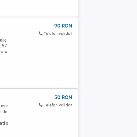
90 RON
Telefon validat
alie:
: 57
si sa
50 RON
Telefon validat
unar
e de
ati o