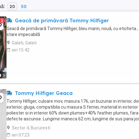
nă:
20
50
Geacă de primăvară Tommy Hilfiger
1
Geacă de primăvară Tommy Hilfiger, bleu marin, nouă, cu eticheta ,
stare impecabilă
Galati, Galati
ieri 15:42
5
Tommy Hilfiger Geaca
Tommy Hilfiger, culoare mov, masura 176, un buzunar in interior, do
exterior, gluga, compatibila cu masura S femei, material in exterior
poliester si in interior 60% down plumes+40% feather plumes, fara
defecte ascunse. Lungime maneca 62 cm, lungime de sus pana jo
cm, latime piept 50 cm.
Sector 4, Bucuresti
ieri 07:23