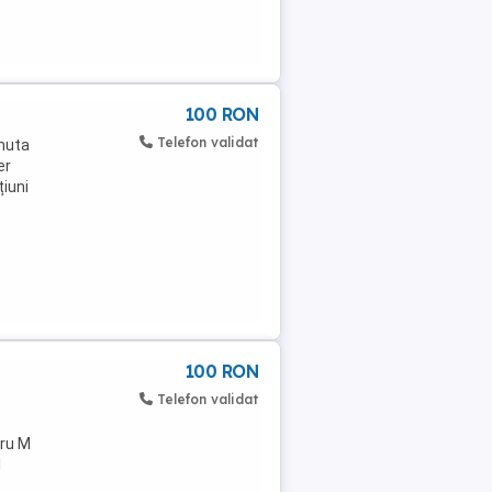
100 RON
Telefon validat
inuta
er
țiuni
100 RON
Telefon validat
tru M
l