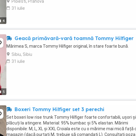
Ploiesti, Prahova
31 iulie
4
Geacă primăvară-vară toamnă Tommy Hilfiger
Mărimea S, marca Tommy Hilfiger original, în stare foarte bună.
Sibiu, Sibiu
31 iulie
5
Boxeri Tommy Hilfiger set 3 perechi
Set boxeri low rise trunk Tommy Hilfiger foarte confortabili, ușori și
plăcuți la atingere. Material: 95% bumbac și 5% elastan. Mărimi
disponibile: M, L, XL și XXL Croiala este cu o mărime mai mică față 
magazin (dacă purtați M, trebuie să comandați L). Consultați poza