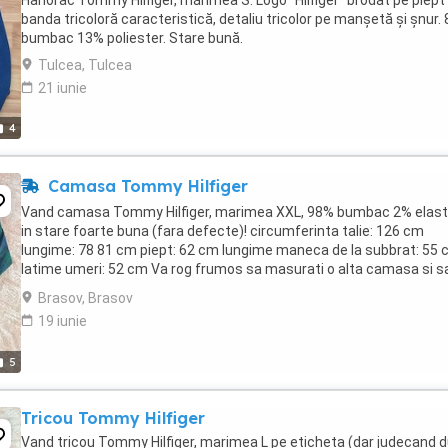
Hanorac Tommy Hilfiger, mărimea S. Logo "Hilfiger" brodat pe piept
banda tricoloră caracteristică, detaliu tricolor pe manșetă și șnur.
bumbac 13% poliester. Stare bună.
Tulcea, Tulcea
21 iunie
4
Camasa Tommy Hilfiger
Vand camasa Tommy Hilfiger, marimea XXL, 98% bumbac 2% elast
in stare foarte buna (fara defecte)! circumferinta talie: 126 cm
lungime: 78 81 cm piept: 62 cm lungime maneca de la subbrat: 55
latime umeri: 52 cm Va rog frumos sa masurati o alta camasa si s
faceti comparatie cu dimensiunile scrise ...
Brasov, Brasov
19 iunie
5
Tricou Tommy Hilfiger
Vand tricou Tommy Hilfiger, marimea L pe eticheta (dar judecand 