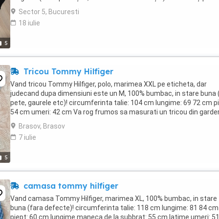
dimensiuni în centimetri, ...
Sector 5, Bucuresti
18 iulie
5
Tricou Tommy Hilfiger
Vand tricou Tommy Hilfiger, polo, marimea XXL pe eticheta, dar
judecand dupa dimensiuni este un M, 100% bumbac, in stare buna 
pete, gaurele etc)! circumferinta talie: 104 cm lungime: 69 72 cm pi
54 cm umeri: 42 cm Va rog frumos sa masurati un tricou din garde
dumneavoastra si sa comparati ...
Brasov, Brasov
7 iulie
5
camasa tommy hilfiger
Vand camasa Tommy Hilfiger, marimea XL, 100% bumbac, in stare
buna (fara defecte)! circumferinta talie: 118 cm lungime: 81 84 cm
piept: 60 cm lungime maneca de la subbrat: 55 cm latime umeri: 5