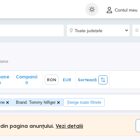
ane
Companii
RON
EUR
Sortează
Contul meu
0
aine
oane
Companii
RON
EUR
Sortează
5
0
ine
Brand: Tommy hilfiger
Șterge toate filtrele
 din pagina anunțului.
Vezi detalii