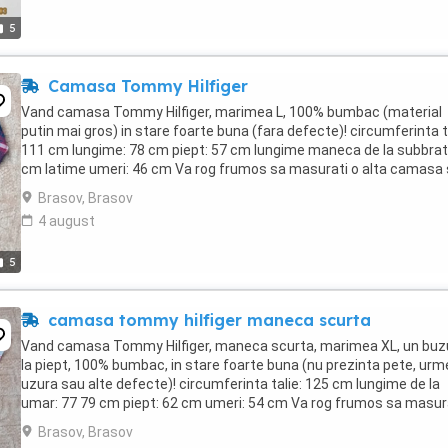
5
Camasa Tommy Hilfiger
Vand camasa Tommy Hilfiger, marimea L, 100% bumbac (material
putin mai gros) in stare foarte buna (fara defecte)! circumferinta t
111 cm lungime: 78 cm piept: 57 cm lungime maneca de la subbrat
cm latime umeri: 46 cm Va rog frumos sa masurati o alta camasa 
faceti comparatie cu dimensiunile ...
Brasov, Brasov
4 august
5
camasa tommy hilfiger maneca scurta
Vand camasa Tommy Hilfiger, maneca scurta, marimea XL, un buz
la piept, 100% bumbac, in stare foarte buna (nu prezinta pete, urm
uzura sau alte defecte)! circumferinta talie: 125 cm lungime de la
umar: 77 79 cm piept: 62 cm umeri: 54 cm Va rog frumos sa masur
alta camasa si sa faceti comparatie ...
Brasov, Brasov