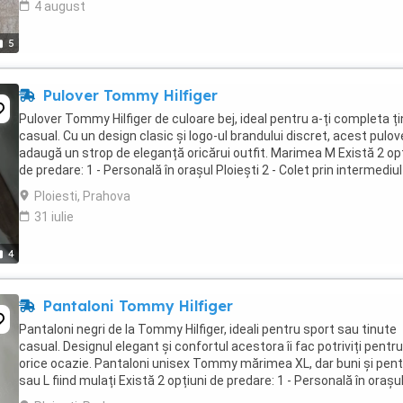
4 august
5
Pulover Tommy Hilfiger
Pulover Tommy Hilfiger de culoare bej, ideal pentru a-ți completa ț
casual. Cu un design clasic și logo-ul brandului discret, acest pulov
adaugă un strop de eleganță oricărui outfit. Marimea M Există 2 op
de predare: 1 - Personală în orașul Ploiești 2 - Colet prin intermediul
aplicației ...
Ploiesti, Prahova
31 iulie
4
Pantaloni Tommy Hilfiger
Pantaloni negri de la Tommy Hilfiger, ideali pentru sport sau tinute
casual. Designul elegant și confortul acestora îi fac potriviți pentru
orice ocazie. Pantaloni unisex Tommy mărimea XL, dar buni și pen
sau L fiind mulați Există 2 opțiuni de predare: 1 - Personală în orașu
Ploiești 2 - Colet ...