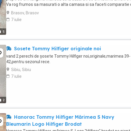
Va rog frumos sa masurati o alta camasa si sa faceti comparatie 
dimensiunile scrise de mine (va multumesc ...
Brasov, Brasov
7 iulie
5
Sosete Tommy Hilfiger originale noi
vand 2 perechi de șosete Tommy Hilfiger noi,originale,marimea 39-
42,pentru sezonul rece.
Sibiu, Sibiu
7 iulie
2
Hanorac Tommy Hilfiger Mărimea S Navy
Bleumarin Logo Hilfiger Brodat