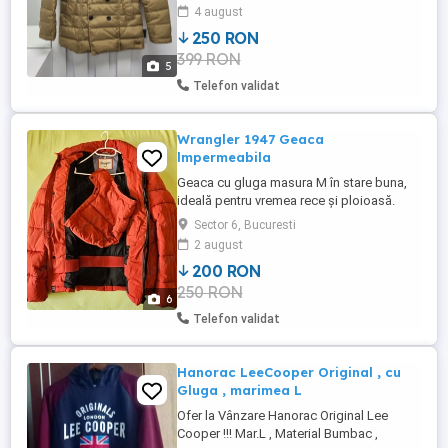
Pretul este fix fix si doar predare personala
4 august
sau trimit în tara doar cu avans minim 50
250 RON
ron. Marimea M.
399 RON
5
Telefon validat
Wrangler 1947 Geaca
lmpermeabila
Geaca cu gluga masura M în stare buna,
ideală pentru vremea rece și ploioasă.
Sector 6, Bucuresti
2 august
200 RON
250 RON
6
Telefon validat
Hanorac LeeCooper Original , cu
Gluga , marimea L
Ofer la Vânzare Hanorac Original Lee
Cooper !!! Mar.L , Material Bumbac ,