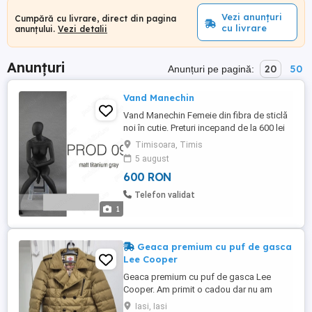
Vezi anunțuri
Cumpără cu livrare, direct din pagina
cu livrare
anunțului.
Vezi detalii
Anunțuri
20
50
Anunțuri pe pagină:
Vand Manechin
Vand Manechin Femeie din fibra de sticlă
noi în cutie. Preturi incepand de la 600 lei
buc ofer factura
Timisoara, Timis
5 august
600 RON
Telefon validat
1
Geaca premium cu puf de gasca
Lee Cooper
Geaca premium cu puf de gasca Lee
Cooper. Am primit o cadou dar nu am
purtat o. În.magazin este peste 800 ron.
Iasi, Iasi