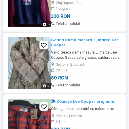
Calitate Foarte Buna, Original , nu fake,
Cluj-Napoca, Cluj
Model Originals London Lee Cooper 1908
1 august
. E în stare aproape ca Nou, Îmbrăcat de
100 RON
max.3 ori , a crescut baiatu' (A costat în
Anglia 130 Lire) Prețul meu 100 lei. Fix.
Telefon validat
3
Orice Produs ...
Geaca dama masura L, marca Lee
Cooper
Vand Geaca dama masura L, marca Lee
Cooper. Geaca este groasa, calduroasa si
a fost purtata de cateva ori fiind in stare
Sector 3, Bucuresti
foarte buna. Fotografiie sunt reale.
20 iulie
80 RON
Telefon validat
2
Cămașă Lee Cooper originala
Cămașa este nepurtată cu mărimea xxL
Ploiesti, Prahova
24 iunie