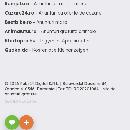
Romjob.ro
- Anunturi locuri de munca
Cazare24.ro
- Anunturi cu oferte de cazare
Bestbike.ro
- Anunturi moto
Animalutul.ro
- Anunturi gratuite animale
Startapro.hu
- Ingyenes Apróhirdetés
Quoka.de
- Kostenlose Kleinanzeigen
© 2026 Publi24 Digital S.R.L. | Bulevardul Dacia nr 34,
Oradea 410346, Romania | Tax ID: RO20201084 -
site de
anunturi gratuite
26.08.06.c0c206c