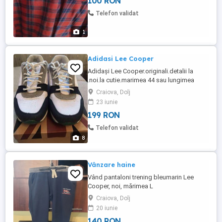
100 RON
Telefon validat
1
Adidasi Lee Cooper
Adidași Lee Cooper.originali.detalii la
.noi.la cutie.marimea 44 sau lungimea
talpicului de 28 cm.vizualizati anunțurile
Craiova, Dolj
mele unde se găsesc produse originale.
23 iunie
199 RON
Telefon validat
8
Vânzare haine
Vând pantaloni trening bleumarin Lee
Cooper, noi, mărimea L
Craiova, Dolj
20 iunie
140 RON