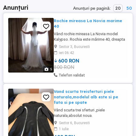
Anunțuri
20
50
Anunțuri pe pagină:
Rochie mireasa La Novia marime
40
Vând rochie mireasa La Novia model
Kalypso. Rochia este mărime 40, dreapta
in fata și cu trena scurta in spate. Potrivită
Sector 3, Bucuresti
pentru o înălțime de 1.75 m și 55-60 kg.
ieri 06:42
Are bretele cu flori, bust încorsetat cu
600 RON
dantela și tull in partea de jos. Culoare
800 RON
light ivoire. Este purtata o singura data și
5
curățata profesional. ...
Telefon validat
Vand scurta treisferturi piele
naturala,modelul alb este si pe
fata si pe spate
Vând scurta trei sferturi ,piele
naturala,absolut noua.
Sector 6, Bucuresti
1 iulie