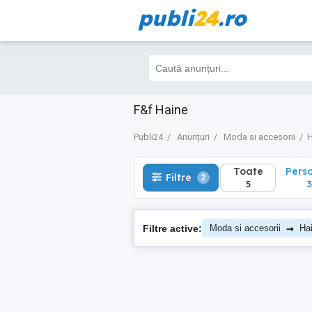
publi
24
.ro
Toate
Perso
Filtre
2
5
3
F&f Haine
Publi24
Anunțuri
Moda si accesorii
H
Toate
Pers
Filtre
2
5
3
→
Filtre active:
Moda si accesorii
Ha