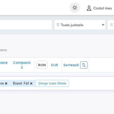
ane
Companii
RON
EUR
Sortează
Contul meu
2
aine
oane
Companii
RON
EUR
Sortează
2
ine
Brand: F&f
Șterge toate filtrele