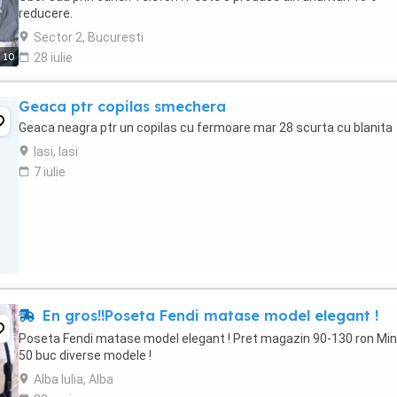
reducere.
Sector 2, Bucuresti
10
28 iulie
Geaca ptr copilas smechera
Geaca neagra ptr un copilas cu fermoare mar 28 scurta cu blanita
Iasi, Iasi
7 iulie
En gros!!Poseta Fendi matase model elegant !
Poseta Fendi matase model elegant ! Pret magazin 90-130 ron Mi
50 buc diverse modele !
Alba Iulia, Alba