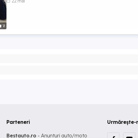
22 mai
2
Parteneri
Urmărește-
Bestauto.ro
- Anunturi auto/moto