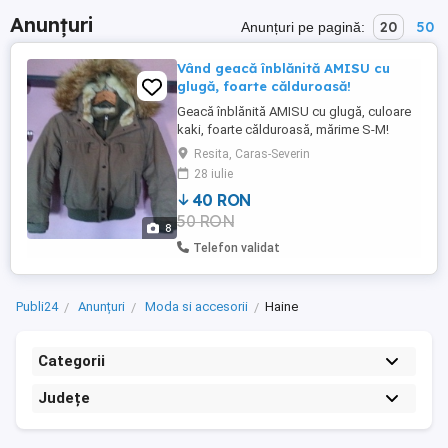
Anunțuri
20
50
Anunțuri pe pagină:
Vând geacă înblănită AMISU cu
glugă, foarte călduroasă!
Geacă înblănită AMISU cu glugă, culoare
kaki, foarte călduroasă, mărime S-M!
Resita, Caras-Severin
28 iulie
40 RON
50 RON
8
Telefon validat
Publi24
Anunțuri
Moda si accesorii
Haine
Categorii
Județe