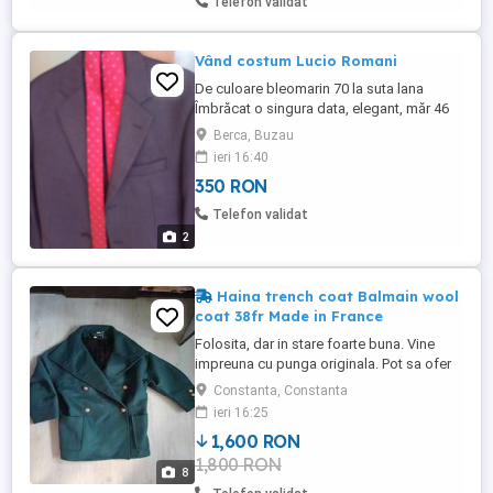
Telefon validat
Vând costum Lucio Romani
De culoare bleomarin 70 la suta lana
Îmbrăcat o singura data, elegant, măr 46
Berca, Buzau
ieri 16:40
350 RON
Telefon validat
2
Haina trench coat Balmain wool
coat 38fr Made in France
Folosita, dar in stare foarte buna. Vine
impreuna cu punga originala. Pot sa ofer
mai multe poze sau video. Schimb cu
Constanta, Constanta
laptop sau telefon. Purchased on 12 13
ieri 16:25
2021 (Balmain Paris) On invoice. This wool
1,600 RON
coat from Balmain features a naturally
1,800 RON
chic oversized fit accentuated by broad
8
padded shoulders. The ...