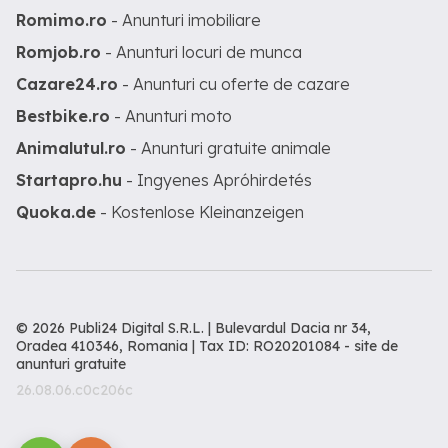
Romimo.ro
- Anunturi imobiliare
Romjob.ro
- Anunturi locuri de munca
Cazare24.ro
- Anunturi cu oferte de cazare
Bestbike.ro
- Anunturi moto
Animalutul.ro
- Anunturi gratuite animale
Startapro.hu
- Ingyenes Apróhirdetés
Quoka.de
- Kostenlose Kleinanzeigen
© 2026 Publi24 Digital S.R.L. | Bulevardul Dacia nr 34,
Oradea 410346, Romania | Tax ID: RO20201084 -
site de
anunturi gratuite
26.08.06.c0c206c