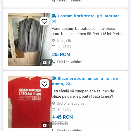
Telefon validat
Costum barbatesc, gri, marime
58
Vand costum barbatesc din trei piese, in
stare buna, marimea 58. Pret 115 lei. Prefer
predare personala in Sibiu.
Sibiu, Sibiu
ieri 15:01
115 RON
Telefon validat
5
Bluze probabil unice la noi, de
dama, 2XL
Ești sătulă să cumperi acelasi gen de
bluze pe care le poarta toată lumea?
Fiecare poză este o bluză. Nu sunt dubluri
Sector 2, Bucuresti
și nu se aduce același model a doua oară.
ieri 13:03
Odată vândut, modelul este scos și nu mai
45 RON
apare. Bluzele sunt noi și nu se vând în
55 RON
magazine. Sunt imprimate în Irlanda, în
5
numar limitat. Bluza ...