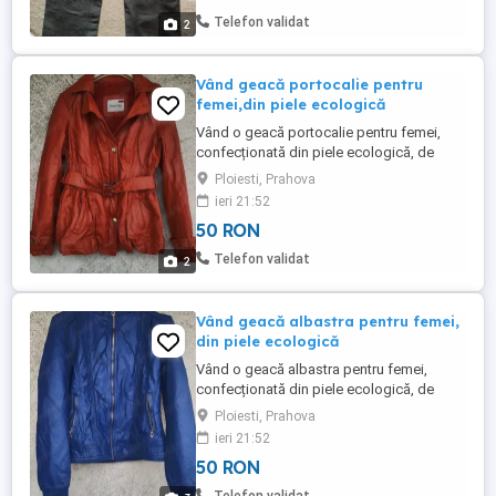
Telefon validat
2
Vând geacă portocalie pentru
femei,din piele ecologică
Vând o geacă portocalie pentru femei,
confecționată din piele ecologică, de
mărimea S. Este potrivită pentru un aspect
Ploiesti, Prahova
stylish și eco-friendly. La interior este
ieri 21:52
captusita cu blana artificiala. Culoarea
50 RON
reala este portocalie, mai deschisa decat
cea din fotografii
Telefon validat
2
Vând geacă albastra pentru femei,
din piele ecologică
Vând o geacă albastra pentru femei,
confecționată din piele ecologică, de
mărimea M. Este potrivită pentru un
Ploiesti, Prahova
aspect stylish și eco-friendly. La interior
ieri 21:52
este captusita cu blana artificiala. Este
50 RON
prevazuta cu gluga, captusita cu blana
artificiala.