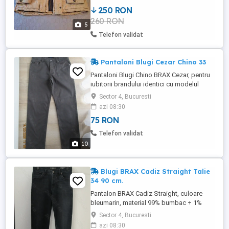
piept,interioare si exterioare -Glugă
250 RON
detașabilă cu blană -Stare deosebit de
260 RON
buna,purtata o singura data -Provenienta
5
Austria (170eu) -Se poate vedea ...
Telefon validat
Pantaloni Blugi Cezar Chino 33
Pantaloni Blugi Chino BRAX Cezar, pentru
iubitorii brandului identici cu modelul
Carlos, culoare gri-negru, material 96%
Sector 4, Bucuresti
bumbac + 4% elastan, masura 33 34.
azi 08:30
Masura 33, talie 43 cm, lungime intre picior
75 RON
pana jos 79 cm, latime jos 21 cm. Pret
Peek&Cloppenburg, 98 eur, spalati,
Telefon validat
calcati, purtati de putine ...
10
Blugi BRAX Cadiz Straight Talie
34 90 cm.
Pantalon BRAX Cadiz Straight, culoare
bleumarin, material 99% bumbac + 1%
elastan, masura 34. Masura 34, talie 45
Sector 4, Bucuresti
cm, lungime intre picior pana jos 81 cm,
azi 08:30