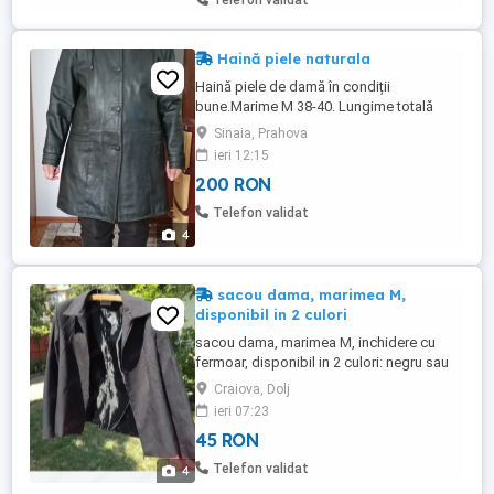
Telefon validat
Haină piele naturala
Haină piele de damă în condiții
bune.Marime M 38-40. Lungime totală
-85cm. Bust-110cm. Lungime braț -59cm.
Sinaia, Prahova
Pot trimite și în țară,cu plata in cont,a unui
ieri 12:15
avans,care se scade din prețul produsului.
200 RON
Telefon validat
4
sacou dama, marimea M,
disponibil in 2 culori
sacou dama, marimea M, inchidere cu
fermoar, disponibil in 2 culori: negru sau
kaki, noi_A2
Craiova, Dolj
ieri 07:23
45 RON
Telefon validat
4