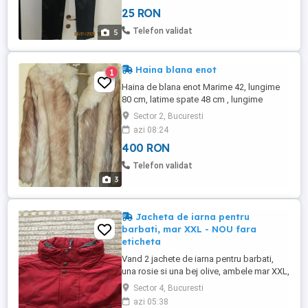
latime jos 17,5 cm. Cumparati din
25 RON
Peek&Cloppenburg, scurtati, spalati,
calcati. Dupa ce am incercat mai multe
Telefon validat
5
branduri, in final a ramas doar acesta ...
Haina blana enot
1
Haina de blana enot Marime 42, lungime
80 cm, latime spate 48 cm , lungime
maneca 62 cm. Putin purtata
Sector 2, Bucuresti
azi 08:24
400 RON
Telefon validat
3
Jacheta de iarna pentru
barbati, mar XXL - NOU fara
eticheta
Vand 2 jachete de iarna pentru barbati,
una rosie si una bej olive, ambele mar XXL,
brand CROSS JEANS, water resistent,
Sector 4, Bucuresti
gluga ascunsa in guler, guler interior
azi 05:38