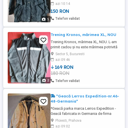
purtare, ca noua! Lungimea hainei - 80 cm
azi 10:14
Talia hainei - 130 cm Lungimea manecilor -
150 RON
56 cm Haina este prevazuta cu snur in talie
care permite strangerea ei pe corp. Pret
Telefon validat
5
150 lei
Trening Kronos, mărimea XL, NOU
Trening Kronos, mărimea XL, NOU. L-am
primit cadou și nu este mărimea potrivită
pentru mine. Predare personală în
Sector 5, Bucuresti
București, lângă Liberty mall (Jumbo
azi 09:46
center). NU livrez în țară. Rog și ofer
169 RON
seriozitate!
180 RON
2
Telefon validat
*Geacă Lerros Expedition-nr.46-
48-Germania*
*Geacă parka marca Lerros Expedition -
Geacă fabricata in Germania de firma
Lerros* -Mărime XL-46-48 -Stil clasic
Ploiesti, Prahova
parka cu glugă -Buzunare cu fermoar la
azi 09:02