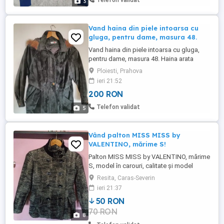
Telefon validat
3
Vand haina din piele intoarsa cu
gluga, pentru dame, masura 48.
Vand haina din piele intoarsa cu gluga,
pentru dame, masura 48. Haina arata
foarte bine, fara defecte ascunse,
Ploiesti, Prahova
matlasata la interior, Dimensiuni: Lungime
ieri 21:52
84 cm, Talie 120 cm, Lungime maneci 55
200 RON
cm
Telefon validat
5
Vând palton MISS MISS by
VALENTINO, mărime S!
Palton MISS MISS by VALENTINO, mărime
S, model în carouri, calitate și model
deosebite!
Resita, Caras-Severin
ieri 21:37
50 RON
70 RON
8