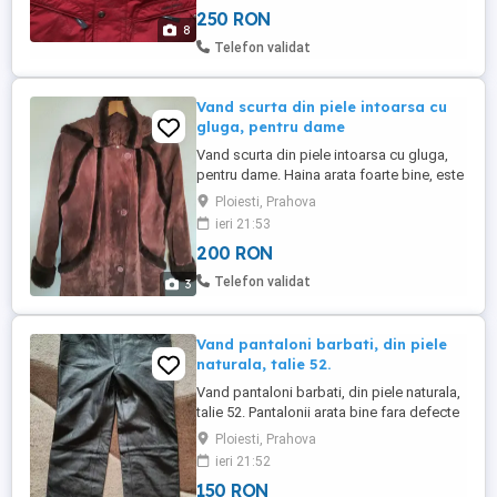
detasabil, 4 buzunare exterioare, 1
250 RON
buzunar interior cu fermoar, 1 buzunar
8
interior pentru telefon, compozitie exterior
Telefon validat
100% poliester, interior ...
Vand scurta din piele intoarsa cu
gluga, pentru dame
Vand scurta din piele intoarsa cu gluga,
pentru dame. Haina arata foarte bine, este
matlasata la interior cu insertie de blana
Ploiesti, Prahova
naturala la maneci, gluga si piept.
ieri 21:53
Dimensiuni: Lungime 84 cm, Talie 116 cm,
200 RON
Lungime maneci 52 cm.
Telefon validat
3
Vand pantaloni barbati, din piele
naturala, talie 52.
Vand pantaloni barbati, din piele naturala,
talie 52. Pantalonii arata bine fara defecte
ascunse. Dimensiuni: Lungime - 110 cm,
Ploiesti, Prahova
Lungime crac - 82 cm, Talie - 92, Manseta -
ieri 21:52
23
150 RON