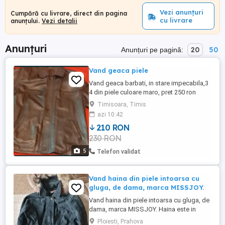
Vezi anunțuri
Cumpără cu livrare, direct din pagina
cu livrare
anunțului.
Vezi detalii
Anunțuri
20
50
Anunțuri pe pagină:
Vand geaca piele
Vand geaca barbati, in stare impecabila,3
4 din piele culoare maro, pret 250 ron
Timisoara, Timis
azi 10:42
210 RON
230 RON
5
Telefon validat
Vand haina din piele intoarsa cu
gluga, de dama, marca MISSJOY.
Vand haina din piele intoarsa cu gluga, de
dama, marca MISSJOY. Haina este in
stare perfecta, fara defecte sau urme de
Ploiesti, Prahova