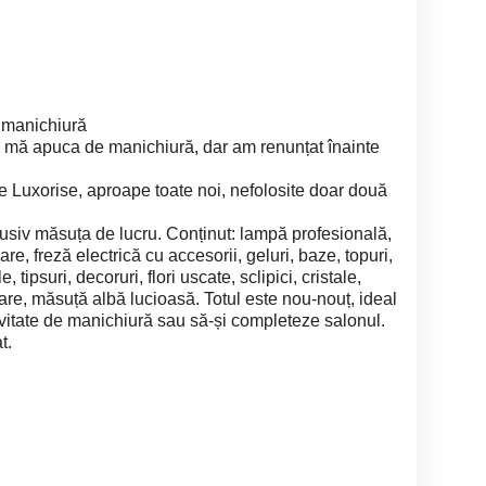
 manichiură
a mă apuca de manichiură, dar am renunțat înainte
e Luxorise, aproape toate noi, nefolosite doar două
clusiv măsuța de lucru. Conținut: lampă profesională,
re, freză electrică cu accesorii, geluri, baze, topuri,
 tipsuri, decoruri, flori uscate, sclipici, cristale,
zare, măsuță albă lucioasă. Totul este nou-nouț, ideal
ivitate de manichiură sau să-și completeze salonul.
t.