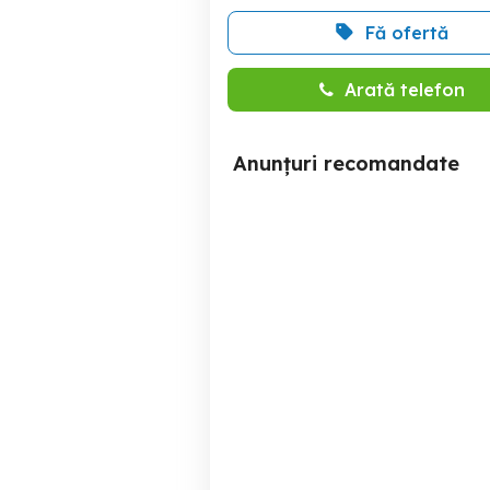
Fă ofertă
Arată telefon
Anunțuri recomandate
Bigudiuri electrice de
Dispozitiv de tuns parul
înaltă performanță,
di
moderne, comode
Buzau
90 RON