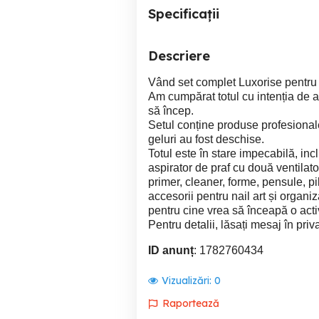
Specificații
Descriere
Vând set complet Luxorise pentru
Am cumpărat totul cu intenția de 
să încep.
Setul conține produse profesional
geluri au fost deschise.
Totul este în stare impecabilă, in
aspirator de praf cu două ventilatoa
primer, cleaner, forme, pensule, pile,
accesorii pentru nail art și organi
pentru cine vrea să înceapă o act
Pentru detalii, lăsați mesaj în priva
ID anunț
: 1782760434
Vizualizări:
0
Raportează