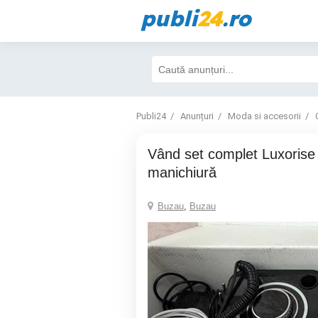
publi
24
.ro
Publi24
Anunțuri
Moda si accesorii
Vând set complet Luxorise pentru
manichiură
Buzau
,
Buzau