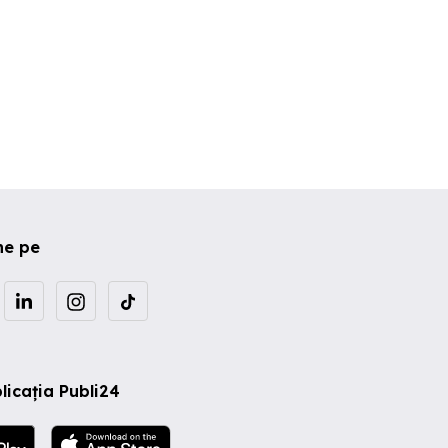
ne pe
licația Publi24