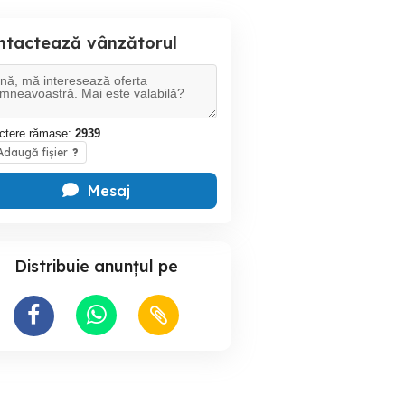
ntactează vânzătorul
ctere rămase:
2939
daugă fișier
?
Mesaj
Distribuie anunțul pe