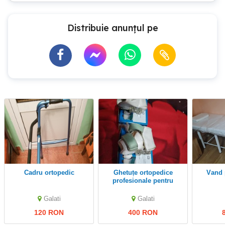
Distribuie anunțul pe
Cadru ortopedic
Ghetuțe ortopedice
vand
profesionale pentru
bebeluși
Galati
Galati
120 RON
400 RON