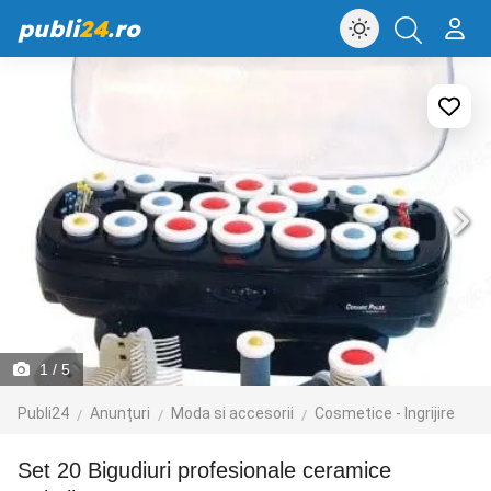
publi
24
.ro
1
/ 5
Publi24
Anunțuri
Moda si accesorii
Cosmetice - Ingrijire
Set 20 Bigudiuri profesionale ceramice