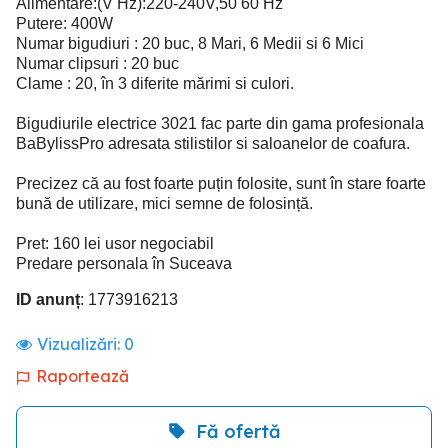
Alimentare:(V Hz):220-240V,50 60 Hz
Putere: 400W
Numar bigudiuri : 20 buc, 8 Mari, 6 Medii si 6 Mici
Numar clipsuri : 20 buc
Clame : 20, în 3 diferite mărimi si culori.
Bigudiurile electrice 3021 fac parte din gama profesionala
BaBylissPro adresata stilistilor si saloanelor de coafura.
Precizez că au fost foarte puțin folosite, sunt în stare foarte
bună de utilizare, mici semne de folosință.
Pret: 160 lei usor negociabil
Predare personala în Suceava
ID anunț
: 1773916213
Vizualizări:
0
Raportează
Fă ofertă