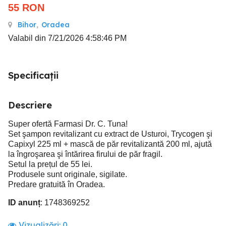
55
RON
Bihor
,
Oradea
Valabil din 7/21/2026 4:58:46 PM
Specificații
Descriere
Super ofertă Farmasi Dr. C. Tuna!
Set şampon revitalizant cu extract de Usturoi, Trycogen şi
Capixyl 225 ml + mască de păr revitalizantă 200 ml, ajută
la îngroşarea şi întărirea firului de păr fragil.
Setul la prețul de 55 lei.
Produsele sunt originale, sigilate.
Predare gratuită în Oradea.
ID anunț
: 1748369252
Vizualizări:
0