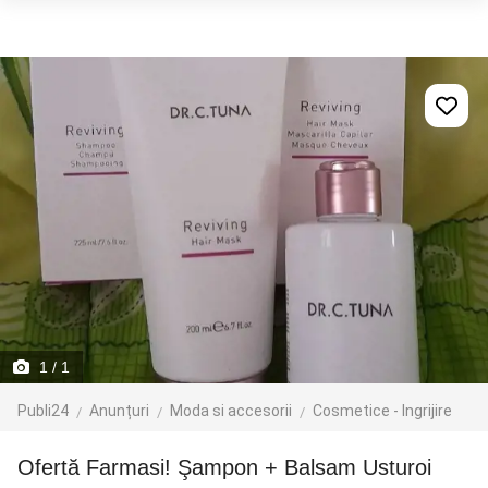
1
/ 1
Publi24
Anunțuri
Moda si accesorii
Cosmetice - Ingrijire
Ofertă Farmasi! Şampon + Balsam Usturoi